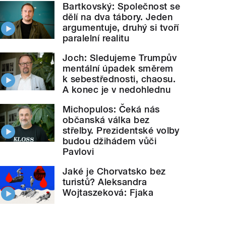
Bartkovský: Společnost se
dělí na dva tábory. Jeden
argumentuje, druhý si tvoří
paralelní realitu
Joch: Sledujeme Trumpův
mentální úpadek směrem
k sebestřednosti, chaosu.
A konec je v nedohlednu
Michopulos: Čeká nás
občanská válka bez
střelby. Prezidentské volby
budou džihádem vůči
Pavlovi
Jaké je Chorvatsko bez
turistů? Aleksandra
Wojtaszeková: Fjaka