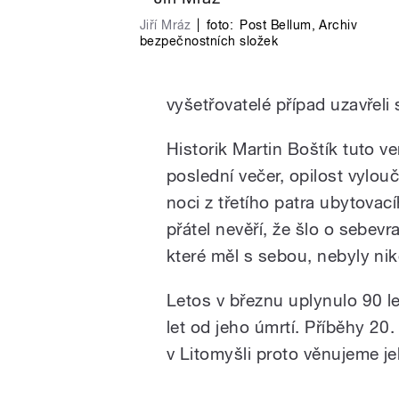
Jiří Mráz
|
foto:
Post Bellum
,
Archiv
bezpečnostních složek
vyšetřovatelé případ uzavřeli 
Historik Martin Boštík tuto ver
poslední večer, opilost vylouč
noci z třetího patra ubytovac
přátel nevěří, že šlo o sebevr
které měl s sebou, nebyly ni
Letos v březnu uplynulo 90 le
let od jeho úmrtí. Příběhy 20
v Litomyšli proto věnujeme j