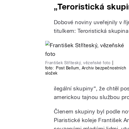
„Teroristická skup
Dobové noviny uveřejnily v ř
titulkem: Teroristická skupin
František Stříteský, vězeňské foto
|
foto:
Post Bellum
,
Archiv bezpečnostních
složek
ilegální skupiny“, že chtěl po
americkou tajnou službou pr
Členem skupiny byl podle nov
Piaristické koleje František A
souzenými mladými lidmi, utvrz