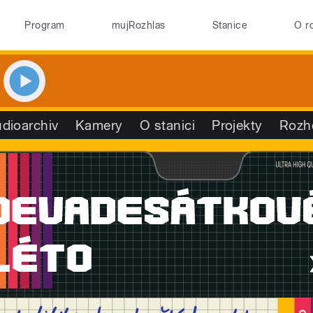
Program
mujRozhlas
Stanice
O r
dioarchiv
Kamery
O stanici
Projekty
Rozh