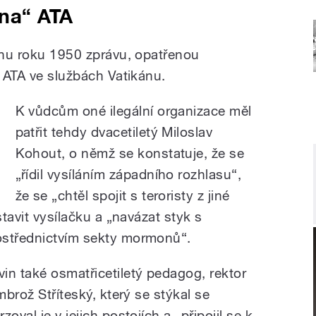
ina“ ATA
íjnu roku 1950 zprávu, opatřenou
a ATA ve službách Vatikánu.
K vůdcům oné ilegální organizace měl
patřit tehdy dvacetiletý Miloslav
Kohout, o němž se konstatuje, že se
„řídil vysíláním západního rozhlasu“,
že se „chtěl spojit s teroristy z jiné
stavit vysílačku a „navázat styk s
ostřednictvím sekty mormonů“.
in také osmatřicetiletý pedagog, rektor
mbrož Stříteský, který se stýkal se
oval je v jejich postojích a „připojil se k