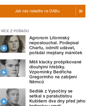
Jak nás naladíte na DABu
VÍCE Z POŘADU
Agronom Litomiský
neposlouchal. Podepsal
Chartu, odmítl udávat,
pořádal mejdany mániček
Měli klacky prošpikované
dlouhými hřebíky.
Vzpomínky Bedřicha
Gregoriniho na zabíjení
Němců
Sedlák z Vysočiny se
setkal s parašutistou
Kubišem dva dny před jeho
hrdinskou smrtí