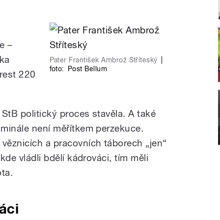
e –
ška
Pater František Ambrož Stříteský
|
foto:
Post Bellum
trest 220
 StB politický proces stavěla. A také
riminále není měřítkem perzekuce.
 věznicích a pracovních táborech „jen“
kde vládli bdělí kádrováci, tím měli
ta.
áci