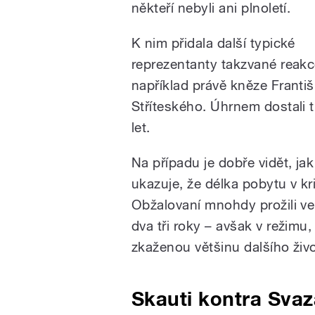
někteří nebyli ani plnoletí.
K nim přidala další typické
reprezentanty takzvané reakc
například právě kněze Franti
Stříteského. Úhrnem dostali 
let.
Na případu je dobře vidět, jak
ukazuje, že délka pobytu v k
Obžalovaní mnohdy prožili ve
dva tři roky – avšak v režimu, 
zkaženou většinu dalšího živo
Skauti kontra Svaz