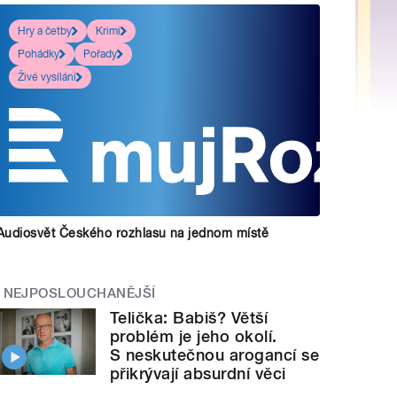
Hry a četby
Krimi
Pohádky
Pořady
Živé vysílání
Audiosvět Českého rozhlasu na jednom místě
NEJPOSLOUCHANĚJŠÍ
Telička: Babiš? Větší
problém je jeho okolí.
S neskutečnou arogancí se
přikrývají absurdní věci