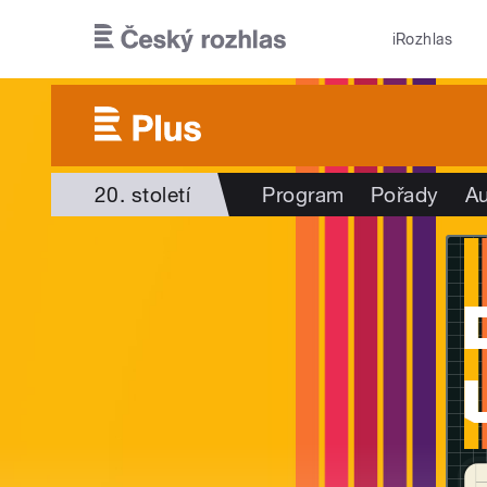
Přejít k hlavnímu obsahu
iRozhlas
20. století
Program
Pořady
Au