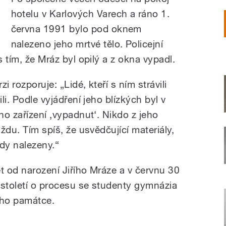
hotelu v Karlových Varech a ráno 1.
června 1991 bylo pod oknem
nalezeno jeho mrtvé tělo. Policejní
s tím, že Mráz byl opilý a z okna vypadl.
zi rozporuje: „Lidé, kteří s ním strávili
ili. Podle vyjádření jeho blízkých byl v
ího zařízení ‚vypadnut‘. Nikdo z jeho
aždu. Tím spíš, že usvědčující materiály,
kdy nalezeny.“
t od narození Jiřího Mráze a v červnu 30
. století o procesu se studenty gymnázia
eho památce.