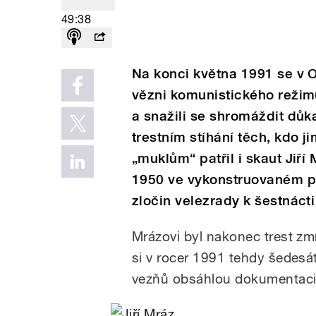
49:38
Na konci května 1991 se v Os
vězni komunistického režimu.
a snažili se shromáždit důka
trestním stíhání těch, kdo ji
„muklům“ patřil i skaut Jiří
1950 ve vykonstruovaném pr
zločin velezrady k šestnácti
Mrázovi byl nakonec trest zmí
si v rocer 1991 tehdy šedesát
vezňů obsáhlou dokumentaci z