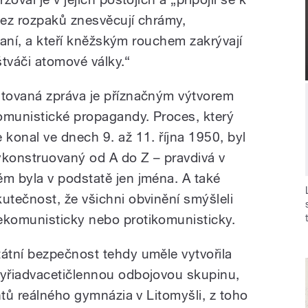
bez rozpaků znesvěcují chrámy,
braní, a kteří kněžským rouchem zakrývají
štváči atomové války.“
itovaná zpráva je příznačným výtvorem
omunistické propagandy. Proces, který
e konal ve dnech 9. až 11. října 1950, byl
ykonstruovaný od A do Z – pravdivá v
ěm byla v podstatě jen jména. A také
kutečnost, že všichni obvinění smýšleli
ekomunisticky nebo protikomunisticky.
tátní bezpečnost tehdy uměle vytvořila
tyřiadvacetičlennou odbojovou skupinu,
ntů reálného gymnázia v Litomyšli, z toho