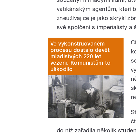
vatikánským agentům, kteří 
zneužívajíce je jako skrýší z
své spolčení s imperialisty a 
C
Ve vykonstruovaném
procesu dostalo devět
k
mladistvých 220 let
s
vězení. Komunistům to
uškodilo
v
n
s
n
S
č
do níž zařadila několik stude