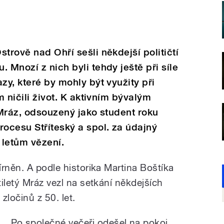
trově nad Ohří sešli někdejší političtí
 Mnozí z nich byli tehdy ještě při síle
zy, které by mohly být využity při
m ničili život. K aktivním bývalým
 Mráz, odsouzený jako student roku
ocesu Stříteský a spol. za údajný
 letům vězení.
rněn. A podle historika Martina Boštíka
iletý Mráz vezl na setkání někdejších
ločinů z 50. let.
Po společné večeři odešel na pokoj