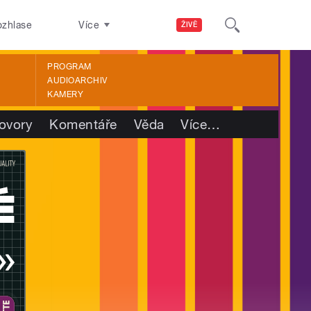
ozhlase
Více
ŽIVĚ
PROGRAM
AUDIOARCHIV
KAMERY
ovory
Komentáře
Věda
Více
…