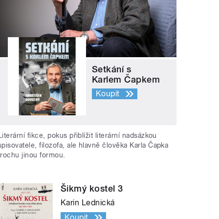
Setkání s
Karlem Čapkem
Koupit
Literární fikce, pokus přiblížit literární nadsázkou
spisovatele, filozofa, ale hlavně člověka Karla Čapka
trochu jinou formou.
Šikmý kostel 3
Karin Lednická
Koupit