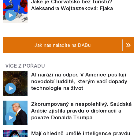
Jaké je Chorvatsko bez turistů?
Aleksandra Wojtaszeková: Fjaka
Jak nás naladíte na DABu
VÍCE Z POŘADU
AI naráží na odpor. V Americe posilují
novodobí luddité, kterým vadí dopady
technologie na život
Zkorumpovaný a nespolehlivý. Saúdská
Arábie zjistila pravdu o diplomacii a
povaze Donalda Trumpa
Mají ohledně umělé inteligence pravdu