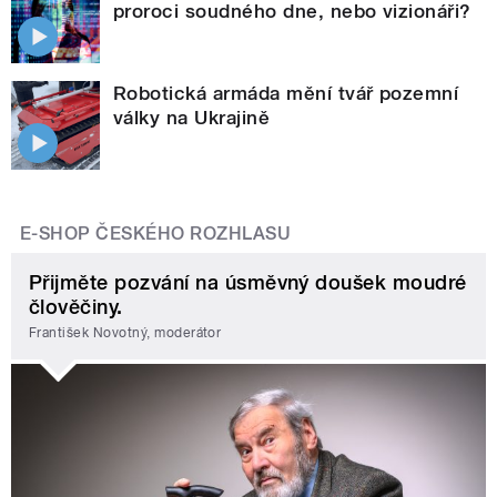
proroci soudného dne, nebo vizionáři?
Robotická armáda mění tvář pozemní
války na Ukrajině
E-SHOP ČESKÉHO ROZHLASU
Přijměte pozvání na úsměvný doušek moudré
člověčiny.
František Novotný, moderátor