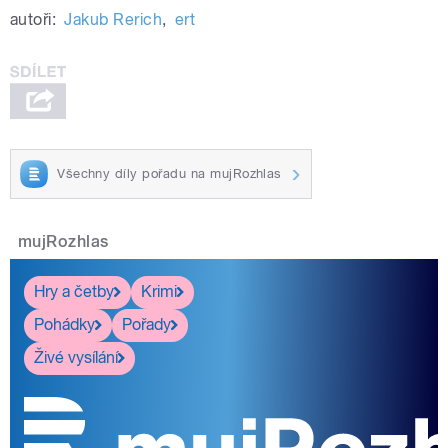
autoři:
Jakub Rerich
,
ert
Všechny díly pořadu na mujRozhlas
mujRozhlas
Hry a četby
Krimi
Pohádky
Pořady
Živé vysílání