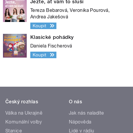
Jezte, ať vám to sluší
Tereza Bebarová, Veronika Pourová,
Andrea Jakešová
Koupit
Klasické pohádky
Daniela Fischerová
Koupit
Český rozhlas
O nás
Válka na Ukrajině
Jak nás naladíte
Komunální volby
Nápověda
Stanice
Lidé v rádiu