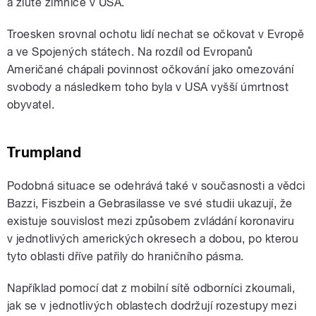
a žluté zimnice v USA.
Troesken srovnal ochotu lidí nechat se očkovat v Evropě
a ve Spojených státech. Na rozdíl od Evropanů
Američané chápali povinnost očkování jako omezování
svobody a následkem toho byla v USA vyšší úmrtnost
obyvatel.
Trumpland
Podobná situace se odehrává také v současnosti a vědci
Bazzi, Fiszbein a Gebrasilasse ve své studii ukazují, že
existuje souvislost mezi způsobem zvládání koronaviru
v jednotlivých amerických okresech a dobou, po kterou
tyto oblasti dříve patřily do hraničního pásma.
Například pomocí dat z mobilní sítě odborníci zkoumali,
jak se v jednotlivých oblastech dodržují rozestupy mezi