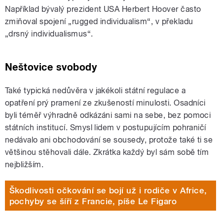
Například bývalý prezident USA Herbert Hoover často
zmiňoval spojení „rugged individualism“, v překladu
„drsný individualismus“.
Neštovice svobody
Také typická nedůvěra v jakékoli státní regulace a
opatření prý pramení ze zkušeností minulosti. Osadníci
byli téměř výhradně odkázáni sami na sebe, bez pomoci
státních institucí. Smysl lidem v postupujícím pohraničí
nedávalo ani obchodování se sousedy, protože také ti se
většinou stěhovali dále. Zkrátka každý byl sám sobě tím
nejbližším.
Škodlivosti očkování se bojí už i rodiče v Africe,
pochyby se šíří z Francie, píše Le Figaro