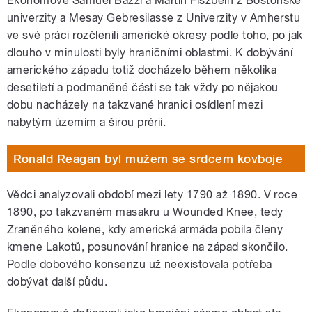
Ekonomové Samuel Bazzi a Martin Fiszbein z Bostonské
univerzity a Mesay Gebresilasse z Univerzity v Amherstu
ve své práci rozčlenili americké okresy podle toho, po jak
dlouho v minulosti byly hraničními oblastmi. K dobývání
amerického západu totiž docházelo během několika
desetiletí a podmaněné části se tak vždy po nějakou
dobu nacházely na takzvané hranici osídlení mezi
nabytým územím a širou prérií.
Ronald Reagan byl mužem se srdcem kovboje
Vědci analyzovali období mezi lety 1790 až 1890. V roce
1890, po takzvaném masakru u Wounded Knee, tedy
Zraněného kolene, kdy americká armáda pobila členy
kmene Lakotů, posunování hranice na západ skončilo.
Podle dobového konsenzu už neexistovala potřeba
dobývat další půdu.