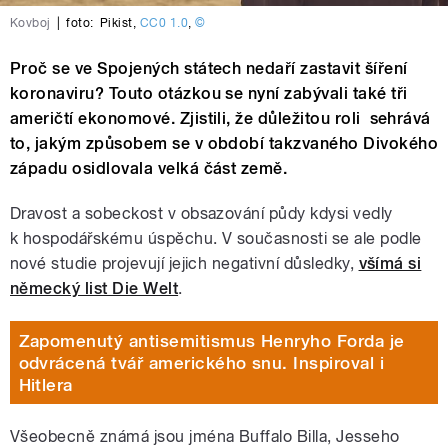
Kovboj
|
foto:
Pikist
,
CC0 1.0
,
©
Proč se ve Spojených státech nedaří zastavit šíření
koronaviru? Touto otázkou se nyní zabývali také tři
američtí ekonomové. Zjistili, že důležitou roli sehrává
to, jakým způsobem se v období takzvaného Divokého
západu osidlovala velká část země.
Dravost a sobeckost v obsazování půdy kdysi vedly
k hospodářskému úspěchu. V současnosti se ale podle
nové studie projevují jejich negativní důsledky,
všímá si
německý list Die Welt
.
Zapomenutý antisemitismus Henryho Forda je
odvrácená tvář amerického snu. Inspiroval i
Hitlera
Všeobecně známá jsou jména Buffalo Billa, Jesseho