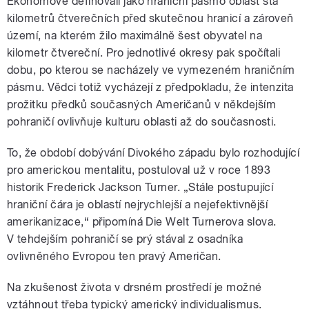
Ekonomové definovali jako hraniční pásmo oblast sta
kilometrů čtverečních před skutečnou hranicí a zároveň
území, na kterém žilo maximálně šest obyvatel na
kilometr čtvereční. Pro jednotlivé okresy pak spočítali
dobu, po kterou se nacházely ve vymezeném hraničním
pásmu. Vědci totiž vycházejí z předpokladu, že intenzita
prožitku předků současných Američanů v někdejším
pohraničí ovlivňuje kulturu oblasti až do současnosti.
To, že období dobývání Divokého západu bylo rozhodující
pro americkou mentalitu, postuloval už v roce 1893
historik Frederick Jackson Turner. „Stále postupující
hraniční čára je oblastí nejrychlejší a nejefektivnější
amerikanizace,“ připomíná Die Welt Turnerova slova.
V tehdejším pohraničí se prý stával z osadníka
ovlivněného Evropou ten pravý Američan.
Na zkušenost života v drsném prostředí je možné
vztáhnout třeba typický americký individualismus.