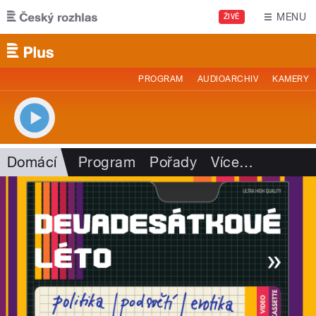
Přejít k hlavnímu obsahu
MENU
ŽIVĚ
PROGRAM
AUDIOARCHIV
KAMERY
Domácí
Program
Pořady
Více
…