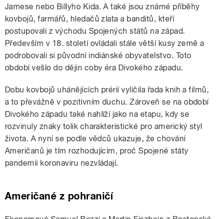
Jamese nebo Billyho Kida. A také jsou známé příběhy
kovbojů, farmářů, hledačů zlata a banditů, kteří
postupovali z východu Spojených států na západ.
Především v 18. století ovládali stále větší kusy země a
podrobovali si původní indiánské obyvatelstvo. Toto
období vešlo do dějin coby éra Divokého západu.
Dobu kovbojů uhánějících prérií vylíčila řada knih a filmů,
a to převážně v pozitivním duchu. Zároveň se na období
Divokého západu také nahlíží jako na etapu, kdy se
rozvinuly znaky tolik charakteristické pro americký styl
života. A nyní se podle vědců ukazuje, že chování
Američanů je tím rozhodujícím, proč Spojené státy
pandemii koronaviru nezvládají.
Američané z pohraničí