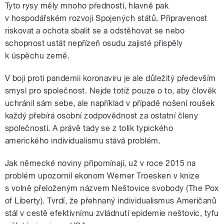
Tyto rysy měly mnoho předností, hlavně pak
v hospodářském rozvoji Spojených států. Připravenost
riskovat a ochota sbalit se a odstěhovat se nebo
schopnost ustát nepřízeň osudu zajisté přispěly
k úspěchu země.
V boji proti pandemii koronaviru je ale důležitý především
smysl pro společnost. Nejde totiž pouze o to, aby člověk
uchránil sám sebe, ale například v případě nošení roušek
každý přebírá osobní zodpovědnost za ostatní členy
společnosti. A právě tady se z tolik typického
amerického individualismu stává problém.
Jak německé noviny připomínají, už v roce 2015 na
problém upozornil ekonom Werner Troesken v knize
s volně přeloženým názvem Neštovice svobody (The Pox
of Liberty). Tvrdí, že přehnaný individualismus Američanů
stál v cestě efektivnímu zvládnutí epidemie neštovic, tyfu