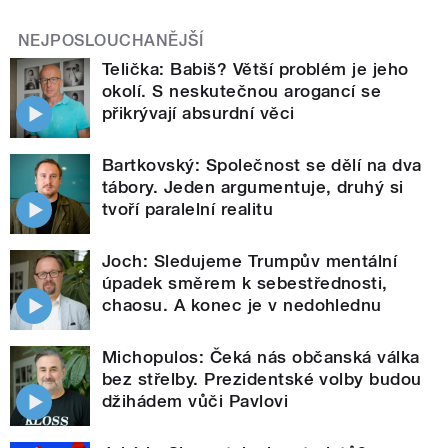
NEJPOSLOUCHANĚJŠÍ
Telička: Babiš? Větší problém je jeho
okolí. S neskutečnou arogancí se
přikrývají absurdní věci
Bartkovský: Společnost se dělí na dva
tábory. Jeden argumentuje, druhý si
tvoří paralelní realitu
Joch: Sledujeme Trumpův mentální
úpadek směrem k sebestřednosti,
chaosu. A konec je v nedohlednu
Michopulos: Čeká nás občanská válka
bez střelby. Prezidentské volby budou
džihádem vůči Pavlovi