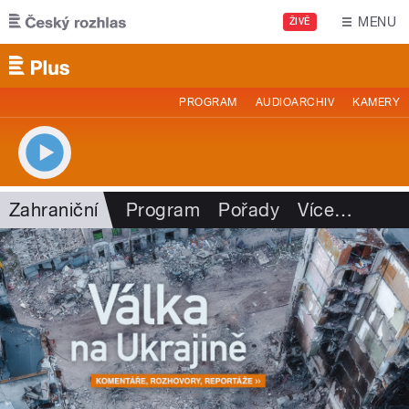
Přejít k hlavnímu obsahu
MENU
ŽIVĚ
PROGRAM
AUDIOARCHIV
KAMERY
Zahraniční
Program
Pořady
Více
…