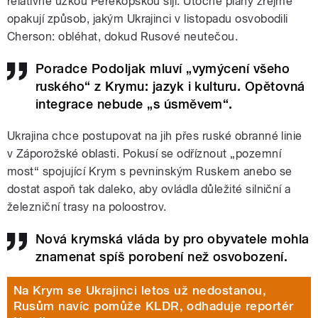
relativně úzkou Perekopskou šíji. Útočné plány zřejmě
opakují způsob, jakým Ukrajinci v listopadu osvobodili
Cherson: obléhat, dokud Rusové neutečou.
Poradce Podoljak mluví „vymýcení všeho
ruského“ z Krymu: jazyk i kulturu. Opětovná
integrace nebude „s úsměvem“.
Ukrajina chce postupovat na jih přes ruské obranné linie
v Záporožské oblasti. Pokusí se odříznout „pozemní
most“ spojující Krym s pevninským Ruskem anebo se
dostat aspoň tak daleko, aby ovládla důležité silniční a
železniční trasy na poloostrov.
Nová krymská vláda by pro obyvatele mohla
znamenat spíš porobení než osvobození.
Na Krym se Ukrajinci letos už nedostanou,
Rusům navíc pomůže KLDR, odhaduje reportér