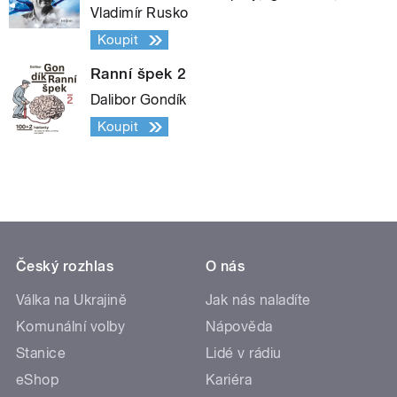
Vladimír Rusko
Koupit
Ranní špek 2
Dalibor Gondík
Koupit
Český rozhlas
O nás
Válka na Ukrajině
Jak nás naladíte
Komunální volby
Nápověda
Stanice
Lidé v rádiu
eShop
Kariéra