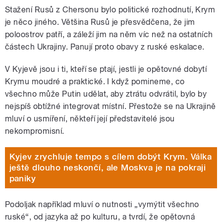
Stažení Rusů z Chersonu bylo politické rozhodnutí, Krym
je něco jiného. Většina Rusů je přesvědčena, že jim
poloostrov patří, a záleží jim na něm víc než na ostatních
částech Ukrajiny. Panují proto obavy z ruské eskalace.
V Kyjevě jsou i ti, kteří se ptají, jestli je opětovné dobytí
Krymu moudré a praktické. I když pomineme, co
všechno může Putin udělat, aby ztrátu odvrátil, bylo by
nejspíš obtížné integrovat místní. Přestože se na Ukrajině
mluví o usmíření, někteří její představitelé jsou
nekompromisní.
Kyjev zrychluje tempo s cílem dobýt Krym. Válka
ještě dlouho neskončí, ale Moskva je na pokraji
paniky
Podoljak například mluví o nutnosti „vymýtit všechno
ruské“, od jazyka až po kulturu, a tvrdí, že opětovná