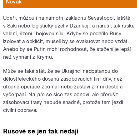
Novák
Udeřit můžou i na námořní základnu Sevastopol, letiště
v Saki nebo logistický uzel v Džankoji, a narušit tak ruské
velení, řízení i bojovou sílu. Kdyby se podařilo Rusy
izolovat a obklíčit, museli by se evakuovat nebo vzdát.
Anebo by se Putin mohl rozhodnout, že stažení je lepší
než vyhnání z Krymu.
Může se také stát, že se Ukrajinci nedostanou do
dělostřeleckého dosahu zásobovacích linií dřív, než
útočné operace zpomalí nebo zastaví zimní deště a
vyčerpání. Na jaře se sice zas obnoví, ale přerušit
zásobovací trasy nebude snadné, protože tam jezdí i
civilní doprava.
Rusové se jen tak nedají