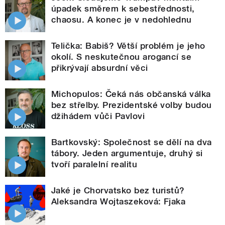
úpadek směrem k sebestřednosti,
chaosu. A konec je v nedohlednu
Telička: Babiš? Větší problém je jeho
okolí. S neskutečnou arogancí se
přikrývají absurdní věci
Michopulos: Čeká nás občanská válka
bez střelby. Prezidentské volby budou
džihádem vůči Pavlovi
Bartkovský: Společnost se dělí na dva
tábory. Jeden argumentuje, druhý si
tvoří paralelní realitu
Jaké je Chorvatsko bez turistů?
Aleksandra Wojtaszeková: Fjaka