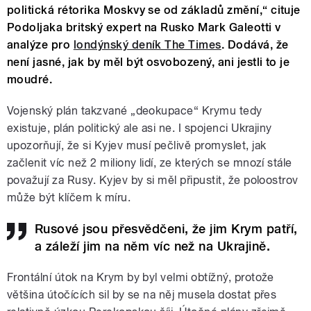
politická rétorika Moskvy se od základů změní,“ cituje
Podoljaka britský expert na Rusko Mark Galeotti v
analýze pro
londýnský deník The Times
. Dodává, že
není jasné, jak by měl být osvobozený, ani jestli to je
moudré.
Vojenský plán takzvané „deokupace“ Krymu tedy
existuje, plán politický ale asi ne. I spojenci Ukrajiny
upozorňují, že si Kyjev musí pečlivě promyslet, jak
začlenit víc než 2 miliony lidí, ze kterých se mnozí stále
považují za Rusy. Kyjev by si měl připustit, že poloostrov
může být klíčem k míru.
Rusové jsou přesvědčeni, že jim Krym patří,
a záleží jim na něm víc než na Ukrajině.
Frontální útok na Krym by byl velmi obtížný, protože
většina útočících sil by se na něj musela dostat přes