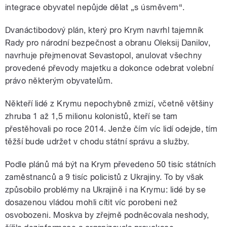
integrace obyvatel nepůjde dělat „s úsměvem“.
Dvanáctibodový plán, který pro Krym navrhl tajemník
Rady pro národní bezpečnost a obranu Oleksij Danilov,
navrhuje přejmenovat Sevastopol, anulovat všechny
provedené převody majetku a dokonce odebrat volební
právo některým obyvatelům.
Někteří lidé z Krymu nepochybně zmizí, včetně většiny
zhruba 1 až 1,5 milionu kolonistů, kteří se tam
přestěhovali po roce 2014. Jenže čím víc lidí odejde, tím
těžší bude udržet v chodu státní správu a služby.
Podle plánů má být na Krym převedeno 50 tisíc státních
zaměstnanců a 9 tisíc policistů z Ukrajiny. To by však
způsobilo problémy na Ukrajině i na Krymu: lidé by se
dosazenou vládou mohli cítit víc porobeni než
osvobozeni. Moskva by zřejmě podněcovala neshody,