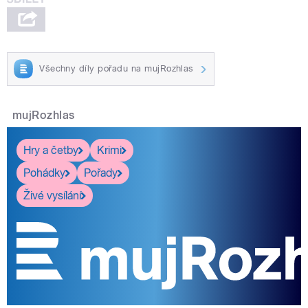
Všechny díly pořadu na mujRozhlas
mujRozhlas
Hry a četby
Krimi
Pohádky
Pořady
Živé vysílání