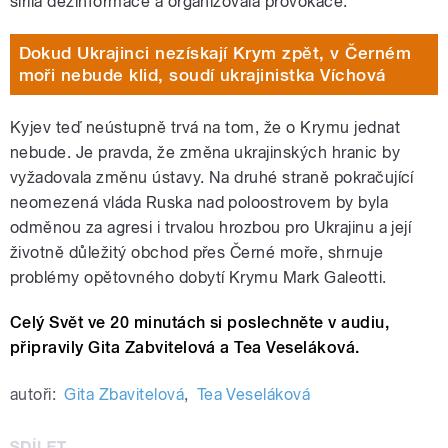
šířila dezinformace a organizovala provokace.
Dokud Ukrajinci nezískají Krym zpět, v Černém
moři nebude klid, soudí ukrajinistka Víchová
Kyjev teď neústupně trvá na tom, že o Krymu jednat
nebude. Je pravda, že změna ukrajinských hranic by
vyžadovala změnu ústavy. Na druhé straně pokračující
neomezená vláda Ruska nad poloostrovem by byla
odměnou za agresi i trvalou hrozbou pro Ukrajinu a její
životně důležitý obchod přes Černé moře, shrnuje
problémy opětovného dobytí Krymu Mark Galeotti.
Celý Svět ve 20 minutách si poslechněte v audiu,
připravily Gita Zabvitelová a Tea Veseláková.
autoři:
Gita Zbavitelová
,
Tea Veseláková