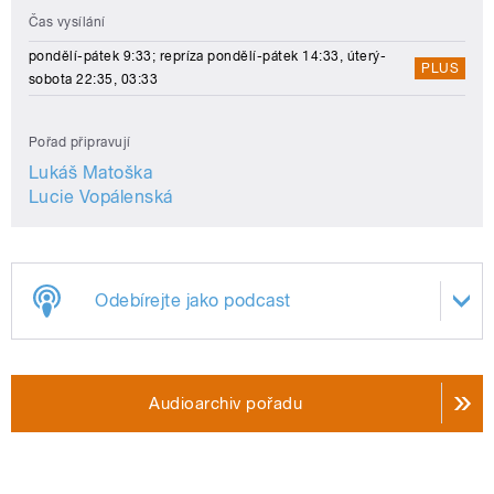
Čas vysílání
pondělí-pátek 9:33; repríza pondělí-pátek 14:33, úterý-
PLUS
sobota 22:35, 03:33
Pořad připravují
Lukáš Matoška
Lucie Vopálenská
Odebírejte jako podcast
Audioarchiv pořadu