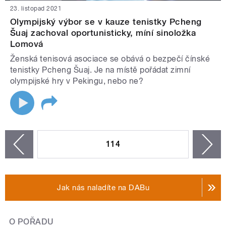
23. listopad 2021
Olympijský výbor se v kauze tenistky Pcheng
Šuaj zachoval oportunisticky, míní sinoložka
Lomová
Ženská tenisová asociace se obává o bezpečí čínské
tenistky Pcheng Šuaj. Je na místě pořádat zimní
olympijské hry v Pekingu, nebo ne?
STRÁNKY
114
n
zí
Jak nás naladíte na DABu
O POŘADU