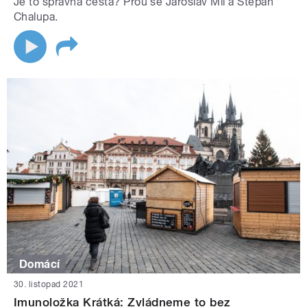
Je to správná cesta? Přou se Jaroslav Míl a Štěpán
Chalupa.
Domácí
30. listopad 2021
Imunoložka Krátká: Zvládneme to bez