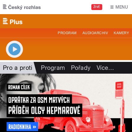
Přejít k hlavnímu obsahu
MENU
ŽIVĚ
PROGRAM
AUDIOARCHIV
KAMERY
Pro a proti
Program
Pořady
Více
…