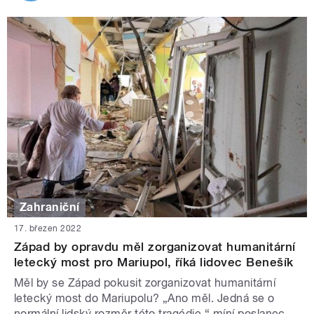
Zahraniční
17. březen 2022
Západ by opravdu měl zorganizovat humanitární
letecký most pro Mariupol, říká lidovec Benešík
Měl by se Západ pokusit zorganizovat humanitární
letecký most do Mariupolu? „Ano měl. Jedná se o
normální lidský rozměr této tragédie,“ míní poslanec