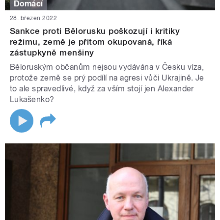
Domácí
28. březen 2022
Sankce proti Bělorusku poškozují i kritiky
režimu, země je přitom okupovaná, říká
zástupkyně menšiny
Běloruským občanům nejsou vydávána v Česku víza,
protože země se prý podílí na agresi vůči Ukrajině. Je
to ale spravedlivé, když za vším stojí jen Alexander
Lukašenko?