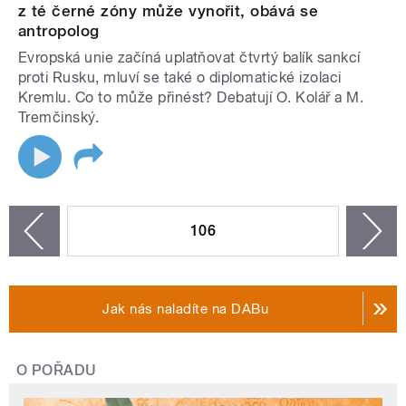
z té černé zóny může vynořit, obává se
antropolog
Evropská unie začíná uplatňovat čtvrtý balík sankcí
proti Rusku, mluví se také o diplomatické izolaci
Kremlu. Co to může přinést? Debatují O. Kolář a M.
Tremčinský.
STRÁNKY
106
n
zí
Jak nás naladíte na DABu
O POŘADU