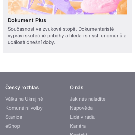
Dokument Plus
Současnost ve zvukové stopě. Dokumentaristé
vypráví skutečné příběhy a hledají smysl fenoménů a
událostí dnešní doby.
Český rozhlas
O nás
Válka na Ukrajině
Jak nás naladíte
Komunální volby
Nápověda
Stanice
Lidé v rádiu
eShop
Kariéra