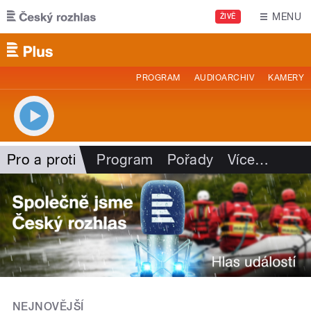
Přejít k hlavnímu obsahu
MENU
ŽIVĚ
PROGRAM
AUDIOARCHIV
KAMERY
Pro a proti
Program
Pořady
Více
…
NEJNOVĚJŠÍ