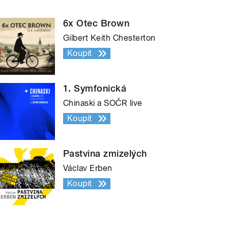
6x Otec Brown
Gilbert Keith Chesterton
Koupit
1. Symfonická
Chinaski a SOČR live
Koupit
Pastvina zmizelých
Václav Erben
Koupit