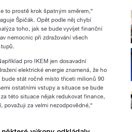
Je to prostě krok špatným směrem,“
eaguje Špičák. Opět podle něj chybí
nalýza toho, jak se bude vyvíjet finanční
tav nemocnic při zdražování všech
stupů.
Například pro IKEM jen dosavadní
dražení elektrické energie znamená, že ho
o bude stát ročně místo třiceti milionů 90
šemi ostatními vstupy a situace se bude
za této situace nějak redukovat finance,
ví, považuji za velmi nezodpovědné,“
 některé výkony odkládaly,