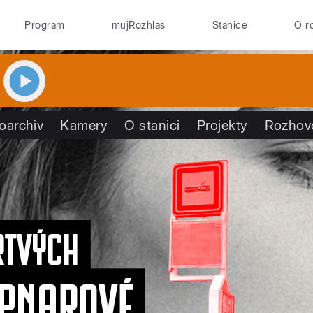
Program
mujRozhlas
Stanice
O r
oarchiv
Kamery
O stanici
Projekty
Rozhov