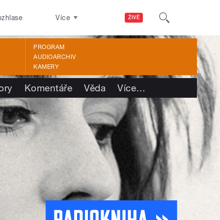
ozhlase
Více
ŽIVĚ
PROGRAM
AUDIOARCHIV
KAMERY
ory
Komentáře
Věda
Více
…