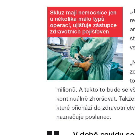
„
Skluz mají nemocnice jen
u několika málo typů
r
operací, ujišťuje zástupce
a
zdravotních pojišťoven
s
v
„
z
t
milionů. A takto to bude se v
kontinuálně zhoršovat. Takže 
které přichází do zdravotnict
naznačuje poslanec.
V době covidu se