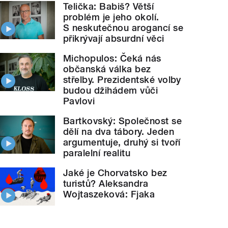
Telička: Babiš? Větší
problém je jeho okolí.
S neskutečnou arogancí se
přikrývají absurdní věci
Michopulos: Čeká nás
občanská válka bez
střelby. Prezidentské volby
budou džihádem vůči
Pavlovi
Bartkovský: Společnost se
dělí na dva tábory. Jeden
argumentuje, druhý si tvoří
paralelní realitu
Jaké je Chorvatsko bez
turistů? Aleksandra
Wojtaszeková: Fjaka