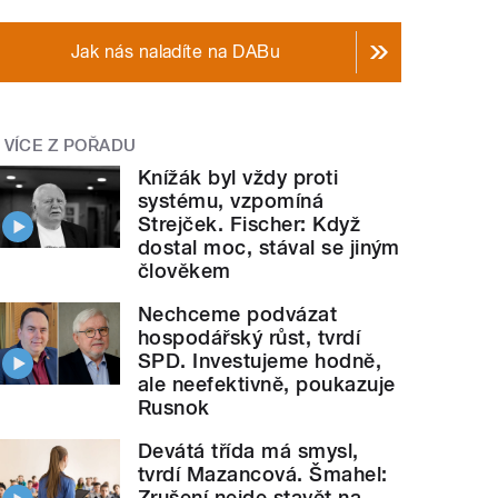
Jak nás naladíte na DABu
VÍCE Z POŘADU
Knížák byl vždy proti
systému, vzpomíná
Strejček. Fischer: Když
dostal moc, stával se jiným
člověkem
Nechceme podvázat
hospodářský růst, tvrdí
SPD. Investujeme hodně,
ale neefektivně, poukazuje
Rusnok
Devátá třída má smysl,
tvrdí Mazancová. Šmahel:
Zrušení nejde stavět na