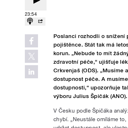
23:54
Poslanci rozhodli o snížení 
pojištěnce. Stát tak má letos
korun. „Nebude to mít žádný
zdravotní péče,“ ujišťuje 
Crkvenjaš (ODS). „Musíme an
dostupnost péče. A musíme 
dostupnosti,“ upozorňuje t
výboru Julius Špičák (ANO).
V Česku podle Špičáka analýz
chybí. „Neustále omíláme to,
udržet dostupnost, ale vlast