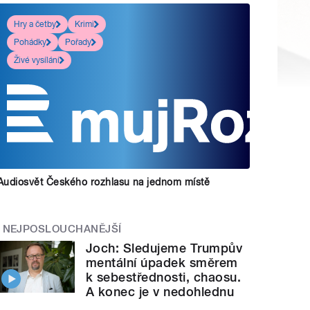
Hry a četby
Krimi
Pohádky
Pořady
Živé vysílání
Audiosvět Českého rozhlasu na jednom místě
NEJPOSLOUCHANĚJŠÍ
Joch: Sledujeme Trumpův
mentální úpadek směrem
k sebestřednosti, chaosu.
A konec je v nedohlednu