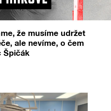
áme, že musíme udržet
éče, ale nevíme, o čem
c Špičák