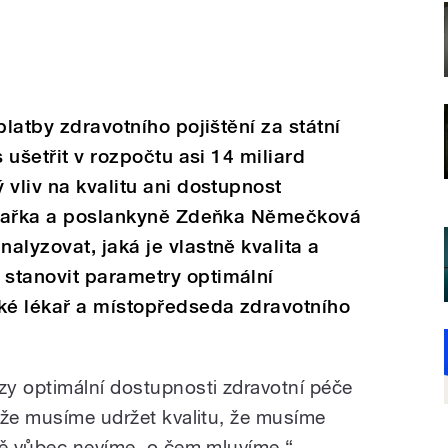
platby zdravotního pojištění za státní
 ušetřit v rozpočtu asi 14 miliard
 vliv na kvalitu ani dostupnost
lékařka a poslankyně Zdeňka Němečková
alyzovat, jaká je vlastně kvalita a
stanovit parametry optimální
aké lékař a místopředseda zdravotního
y optimální dostupnosti zdravotní péče
 že musíme udržet kvalitu, že musíme
ně vůbec nevíme, o čem mluvíme,“