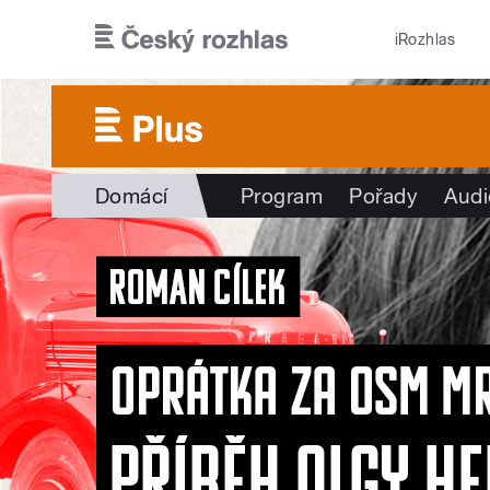
Přejít k hlavnímu obsahu
iRozhlas
Domácí
Program
Pořady
Audi