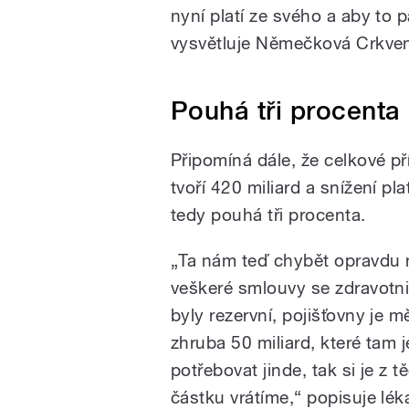
nyní platí ze svého a aby to
vysvětluje Němečková Crkven
Pouhá tři procenta
Připomíná dále, že celkové př
tvoří 420 miliard a snížení pl
tedy pouhá tři procenta.
„Ta nám teď chybět opravdu 
veškeré smlouvy se zdravotni
byly rezervní, pojišťovny je 
zhruba 50 miliard, které tam j
potřebovat jinde, tak si je z 
částku vrátíme,“ popisuje lék