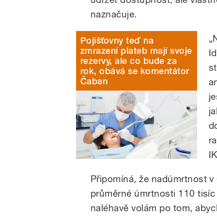
naznačuje.
„
Pojišťovny teď na
zmrazení plateb mají svoje
I
rezervy, ale co bude za
s
rok, obává se komentátor
Čaban
a
j
ja
d
r
I
Připomíná, že nadúmrtnost v 
průměrné úmrtnosti 110 tisíc l
naléhavě volám po tom, abycho