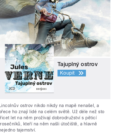
Tajuplný ostrov
Koupit
Lincolnův ostrov nikdo nikdy na mapě nenašel, a
přece ho znají lidé na celém světě. Už déle než sto
třicet let na něm prožívají dobrodružství s pěticí
trosečníků, kteří na něm našli útočiště, a hlavně
nejedno tajemství.