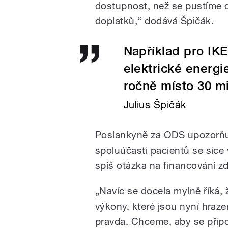
dostupnost, než se pustíme 
doplatků,“ dodává Špičák.
Například pro IK
elektrické energi
ročně místo 30 mi
Julius Špičák
Poslankyně za ODS upozorňuj
spoluúčasti pacientů se sice 
spíš otázka na financování zdr
„Navíc se docela mylně říká, ž
výkony, které jsou nyní hraze
pravda. Chceme, aby se připoji