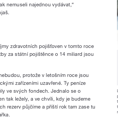
 pak nemuseli najednou vydávat,“
jaš.
íjmy zdravotních pojišťoven v tomto roce
atby za státní pojištěnce o 14 miliard jsou
nebudou, protože v letošním roce jsou
ckými zařízeními uzavřené. Ty peníze
měly ve svých fondech. Jednalo se o
en tak ležely, a ve chvíli, kdy je budeme
těch rezerv půjčíme a příští rok tam zase tu
ařka.