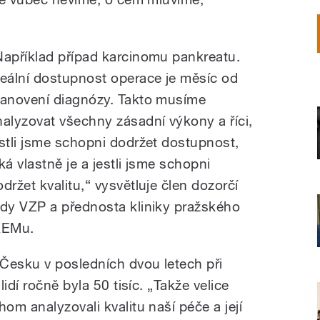
Například případ karcinomu pankreatu.
deální dostupnost operace je měsíc od
tanovení diagnózy. Takto musíme
nalyzovat všechny zásadní výkony a říci,
estli jsme schopni dodržet dostupnost,
ká vlastně je a jestli jsme schopni
održet kvalitu,“ vysvětluje člen dozorčí
ady VZP a přednosta kliniky pražského
KEMu.
Česku v posledních dvou letech při
idí ročně byla 50 tisíc. „Takže velice
m analyzovali kvalitu naší péče a její