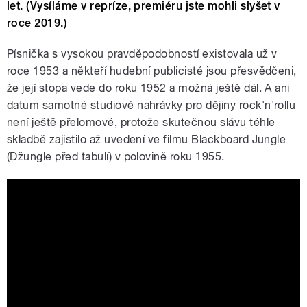
let. (Vysíláme v repríze, premiéru jste mohli slyšet v
roce 2019.)
Písnička s vysokou pravděpodobností existovala už v
roce 1953 a někteří hudební publicisté jsou přesvědčeni,
že její stopa vede do roku 1952 a možná ještě dál. A ani
datum samotné studiové nahrávky pro dějiny rock'n'rollu
není ještě přelomové, protože skutečnou slávu téhle
skladbě zajistilo až uvedení ve filmu Blackboard Jungle
(Džungle před tabulí) v polovině roku 1955.
Bill Haley - Rock Around The Clock