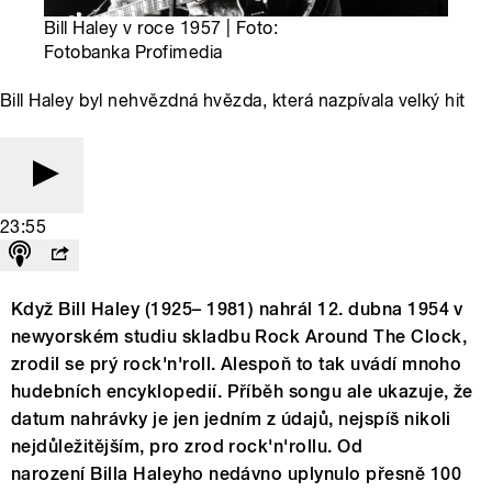
Bill Haley v roce 1957 | Foto:
Fotobanka Profimedia
Bill Haley byl nehvězdná hvězda, která nazpívala velký hit
23:55
Když Bill Haley (1925– 1981) nahrál 12. dubna 1954 v
newyorském studiu skladbu Rock Around The Clock,
zrodil se prý rock'n'roll. Alespoň to tak uvádí mnoho
hudebních encyklopedií. Příběh songu ale ukazuje, že
datum nahrávky je jen jedním z údajů, nejspíš nikoli
nejdůležitějším, pro zrod rock'n'rollu. Od
narození Billa Haleyho nedávno uplynulo přesně 100