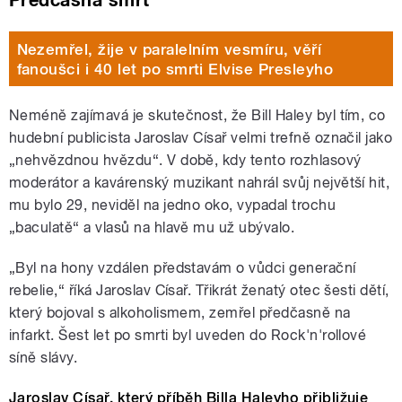
Předčasná smrt
Nezemřel, žije v paralelním vesmíru, věří
fanoušci i 40 let po smrti Elvise Presleyho
Neméně zajímavá je skutečnost, že Bill Haley byl tím, co
hudební publicista Jaroslav Císař velmi trefně označil jako
„nehvězdnou hvězdu“. V době, kdy tento rozhlasový
moderátor a kavárenský muzikant nahrál svůj největší hit,
mu bylo 29, neviděl na jedno oko, vypadal trochu
„baculatě“ a vlasů na hlavě mu už ubývalo.
„Byl na hony vzdálen představám o vůdci generační
rebelie,“ říká Jaroslav Císař. Třikrát ženatý otec šesti dětí,
který bojoval s alkoholismem, zemřel předčasně na
infarkt. Šest let po smrti byl uveden do Rock'n'rollové
síně slávy.
Jaroslav Císař, který příběh Billa Haleyho přibližuje