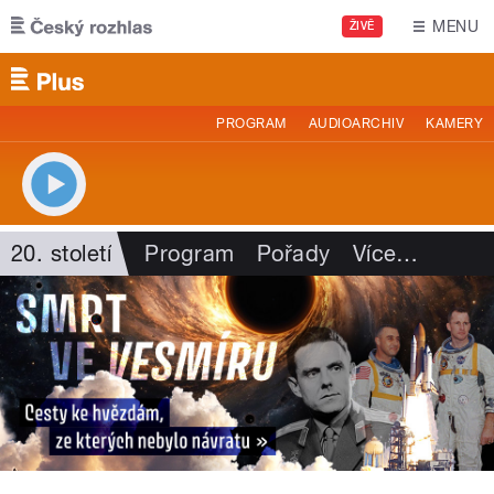
Přejít k hlavnímu obsahu
MENU
ŽIVĚ
PROGRAM
AUDIOARCHIV
KAMERY
20. století
Program
Pořady
Více
…