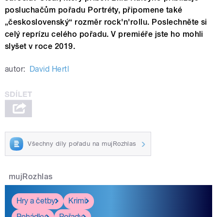
posluchačům pořadu Portréty, připomene také
„československý“ rozměr rock'n'rollu. Poslechněte si
celý reprízu celého pořadu. V premiéře jste ho mohli
slyšet v roce 2019.
autor:
David Hertl
Všechny díly pořadu na mujRozhlas
mujRozhlas
Hry a četby
Krimi
Pohádky
Pořady