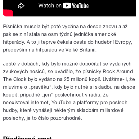
Písnička musela být poté vydána na desce znovu a až
pak se z ní stala na osm týdnů jednička americké
hitparády. A to ji teprve čekala cesta do hudební Evropy,
především na hitparádu ve Velké Británii.
Ještě v dobách, kdy bylo možné dopočítat se vydaných
zvukových nosičů, se uvádělo, že písničky Rock Around
The Clock bylo vydáno na 25 milionů kopií. Uvážíme-li, že
mluvíme o „pravěku“, kdy bylo nutné si skladbu na desce
koupit, případně „jen“ poslechnout v rádiu; že
neexistoval internet, YouTube a platformy pro poslech
hudby, které vynášejí některým skladbám miliardové
poslechy, je to číslo pozoruhodné.