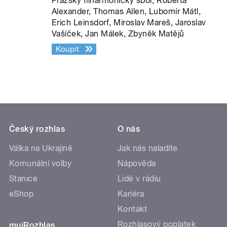
Pražský filharmonický sbor, Roberta
Alexander, Thomas Allen, Lubomír Mátl,
Erich Leinsdorf, Miroslav Mareš, Jaroslav
Vašíček, Jan Málek, Zbyněk Matějů
Koupit
Český rozhlas
O nás
Válka na Ukrajině
Jak nás naladíte
Komunální volby
Nápověda
Stanice
Lidé v rádiu
eShop
Kariéra
Kontakt
Rozhlasový poplatek
mujRozhlas