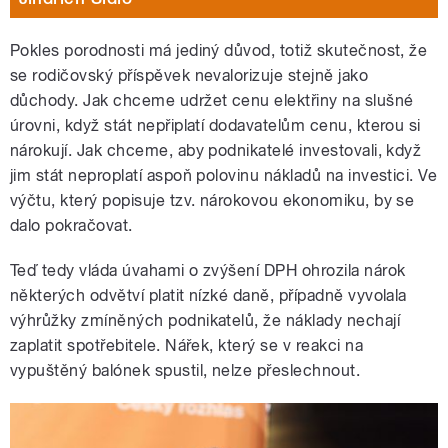
Pokles porodnosti má jediný důvod, totiž skutečnost, že
se rodičovský příspěvek nevalorizuje stejně jako
důchody. Jak chceme udržet cenu elektřiny na slušné
úrovni, když stát nepřiplatí dodavatelům cenu, kterou si
nárokují. Jak chceme, aby podnikatelé investovali, když
jim stát neproplatí aspoň polovinu nákladů na investici. Ve
výčtu, který popisuje tzv. nárokovou ekonomiku, by se
dalo pokračovat.
Teď tedy vláda úvahami o zvýšení DPH ohrozila nárok
některých odvětví platit nízké daně, případně vyvolala
výhrůžky zmíněných podnikatelů, že náklady nechají
zaplatit spotřebitele. Nářek, který se v reakci na
vypuštěný balónek spustil, nelze přeslechnout.