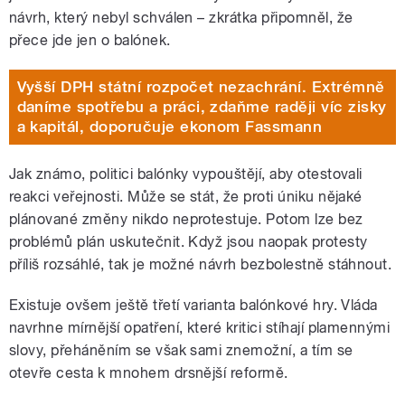
návrh, který nebyl schválen – zkrátka připomněl, že
přece jde jen o balónek.
Vyšší DPH státní rozpočet nezachrání. Extrémně
daníme spotřebu a práci, zdaňme raději víc zisky
a kapitál, doporučuje ekonom Fassmann
Jak známo, politici balónky vypouštějí, aby otestovali
reakci veřejnosti. Může se stát, že proti úniku nějaké
plánované změny nikdo neprotestuje. Potom lze bez
problémů plán uskutečnit. Když jsou naopak protesty
příliš rozsáhlé, tak je možné návrh bezbolestně stáhnout.
Existuje ovšem ještě třetí varianta balónkové hry. Vláda
navrhne mírnější opatření, které kritici stíhají plamennými
slovy, přeháněním se však sami znemožní, a tím se
otevře cesta k mnohem drsnější reformě.