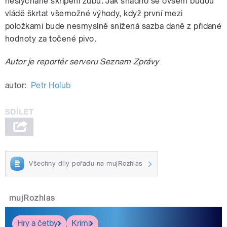
neslýchané skřípění zubů. Jak snadno se ovšem budou
vládě škrtat všemožné výhody, když první mezi
položkami bude nesmyslně snížená sazba daně z přidané
hodnoty za točené pivo.
Autor je reportér serveru Seznam Zprávy
autor:
Petr Holub
Všechny díly pořadu na mujRozhlas
mujRozhlas
Hry a četby
Krimi