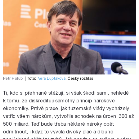
Petr Holub
|
foto:
Věra Luptáková
,
Český rozhlas
Ti, kdo si přehnaně stěžují, si však škodí sami, nehledě
k tomu, že diskreditují samotný princip nárokové
ekonomiky. Právě praxe, jak tuzemské vlády vycházely
vstříc všem nárokům, vytvořila schodek na úrovni 300 až
500 miliard. Teď bude třeba některé nároky opět
odmítnout, i když to vyvolá divoký pláč a dlouho