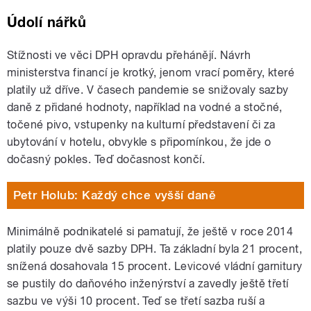
Údolí nářků
Stížnosti ve věci DPH opravdu přehánějí. Návrh
ministerstva financí je krotký, jenom vrací poměry, které
platily už dříve. V časech pandemie se snižovaly sazby
daně z přidané hodnoty, například na vodné a stočné,
točené pivo, vstupenky na kulturní představení či za
ubytování v hotelu, obvykle s připomínkou, že jde o
dočasný pokles. Teď dočasnost končí.
Petr Holub: Každý chce vyšší daně
Minimálně podnikatelé si pamatují, že ještě v roce 2014
platily pouze dvě sazby DPH. Ta základní byla 21 procent,
snížená dosahovala 15 procent. Levicové vládní garnitury
se pustily do daňového inženýrství a zavedly ještě třetí
sazbu ve výši 10 procent. Teď se třetí sazba ruší a