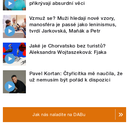
přikrývají absurdní věci
Vzmuž se? Muži hledají nové vzory,
manosféra je passé jako leninismus,
tvrdí Jarkovská, Maňák a Petr
Jaké je Chorvatsko bez turistů?
Aleksandra Wojtaszeková: Fjaka
Pavel Kortan: Čtyřicítka mě naučila, že
už nemusím být pořád k dispozici
Jak nás naladíte na DABu