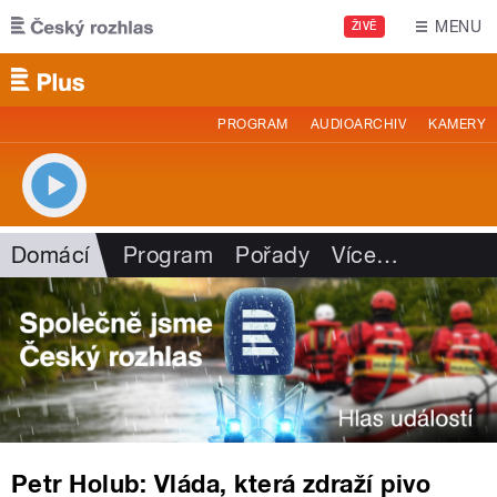
Přejít k hlavnímu obsahu
MENU
ŽIVĚ
PROGRAM
AUDIOARCHIV
KAMERY
Domácí
Program
Pořady
Více
…
Petr Holub: Vláda, která zdraží pivo