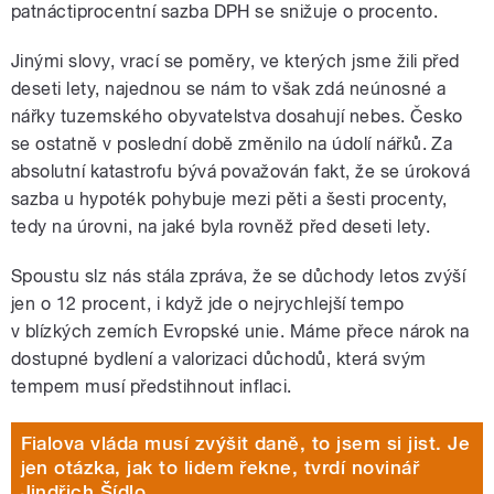
patnáctiprocentní sazba DPH se snižuje o procento.
Jinými slovy, vrací se poměry, ve kterých jsme žili před
deseti lety, najednou se nám to však zdá neúnosné a
nářky tuzemského obyvatelstva dosahují nebes. Česko
se ostatně v poslední době změnilo na údolí nářků. Za
absolutní katastrofu bývá považován fakt, že se úroková
sazba u hypoték pohybuje mezi pěti a šesti procenty,
tedy na úrovni, na jaké byla rovněž před deseti lety.
Spoustu slz nás stála zpráva, že se důchody letos zvýší
jen o 12 procent, i když jde o nejrychlejší tempo
v blízkých zemích Evropské unie. Máme přece nárok na
dostupné bydlení a valorizaci důchodů, která svým
tempem musí předstihnout inflaci.
Fialova vláda musí zvýšit daně, to jsem si jist. Je
jen otázka, jak to lidem řekne, tvrdí novinář
Jindřich Šídlo