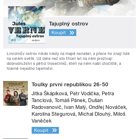
Tajuplný ostrov
Koupit
Lincolnův ostrov nikdo nikdy na mapě nenašel, a přece ho znají lidé
na celém světě. Už déle než sto třicet let na něm prožívají
dobrodružství s pěticí trosečníků, kteří na něm našli útočiště, a
hlavně nejedno tajemství.
Toulky první republikou 26-50
Jitka Škápíková, Petr Vodička, Petra
Tanclová, Tomáš Pánek, Dušan
Radovanovič, Ivan Malý, Ondřej Nováček,
Karolína Stegurová, Michal Dlouhý, Miloš
Vaněček
Koupit