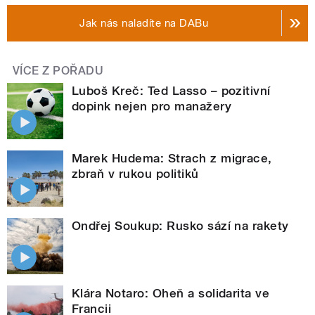
Jak nás naladíte na DABu
VÍCE Z POŘADU
Luboš Kreč: Ted Lasso – pozitivní
dopink nejen pro manažery
Marek Hudema: Strach z migrace,
zbraň v rukou politiků
Ondřej Soukup: Rusko sází na rakety
Klára Notaro: Oheň a solidarita ve
Francii