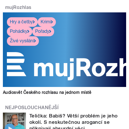
mujRozhlas
Hry a četby
Krimi
Pohádky
Pořady
Živé vysílání
Audiosvět Českého rozhlasu na jednom místě
NEJPOSLOUCHANĚJŠÍ
Telička: Babiš? Větší problém je jeho
okolí. S neskutečnou arogancí se
přikrývají absurdní věci