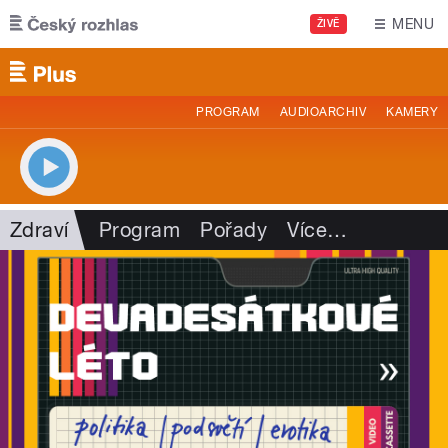
Přejít k hlavnímu obsahu
MENU
ŽIVĚ
PROGRAM
AUDIOARCHIV
KAMERY
Zdraví
Program
Pořady
Více
…