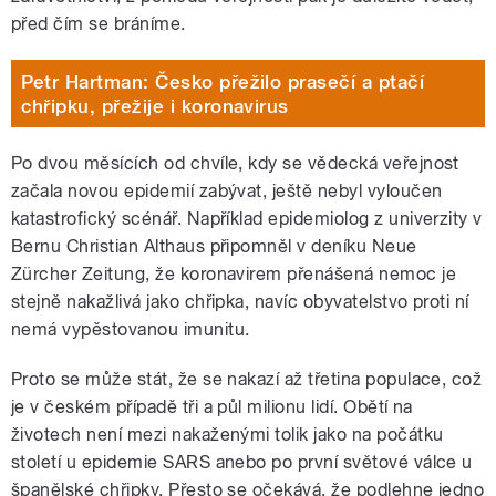
před čím se bráníme.
Petr Hartman: Česko přežilo prasečí a ptačí
chřipku, přežije i koronavirus
Po dvou měsících od chvíle, kdy se vědecká veřejnost
začala novou epidemií zabývat, ještě nebyl vyloučen
katastrofický scénář. Například epidemiolog z univerzity v
Bernu Christian Althaus připomněl v deníku Neue
Zürcher Zeitung, že koronavirem přenášená nemoc je
stejně nakažlivá jako chřipka, navíc obyvatelstvo proti ní
nemá vypěstovanou imunitu.
Proto se může stát, že se nakazí až třetina populace, což
je v českém případě tři a půl milionu lidí. Obětí na
životech není mezi nakaženými tolik jako na počátku
století u epidemie SARS anebo po první světové válce u
španělské chřipky. Přesto se očekává, že podlehne jedno