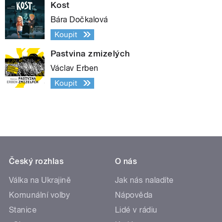
Kost
Bára Dočkalová
Koupit
Pastvina zmizelých
Václav Erben
Koupit
Český rozhlas
O nás
Válka na Ukrajině
Jak nás naladíte
Komunální volby
Nápověda
Stanice
Lidé v rádiu