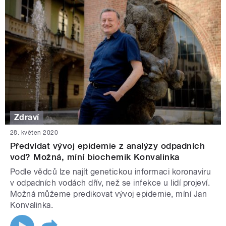
Zdraví
28. květen 2020
Předvídat vývoj epidemie z analýzy odpadních
vod? Možná, míní biochemik Konvalinka
Podle vědců lze najít genetickou informaci koronaviru
v odpadních vodách dřív, než se infekce u lidí projeví.
Možná můžeme predikovat vývoj epidemie, míní Jan
Konvalinka.