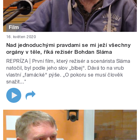
Film
16. květen 2020
Nad jednoduchými pravdami se mi ježí všechny
orgány v těle, říká režisér Bohdan Sláma
REPRÍZA | První film, který režisér a scenárista Sláma
natočil, byl podle jeho slov „blbej“. Dává to na vrub
vlastní „famácké“ pýše. „O pokoru se musí člověk
snažit..."