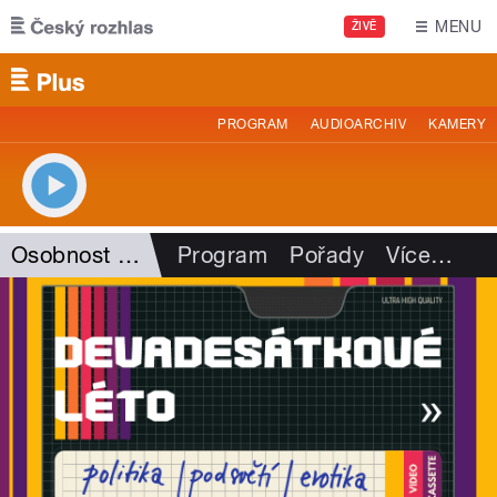
Přejít k hlavnímu obsahu
MENU
ŽIVĚ
PROGRAM
AUDIOARCHIV
KAMERY
Osobnost Plus
Program
Pořady
Více
…