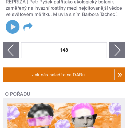
REPRÍZA | Petr Pyšek patří jako ekologický botanik
zaměřený na invazní rostliny mezi nejcitovanější vědce
ve světovém měřítku. Mluvila s ním Barbora Tachecí.
STRÁNKY
148
n
zí
Jak nás naladíte na DABu
O POŘADU