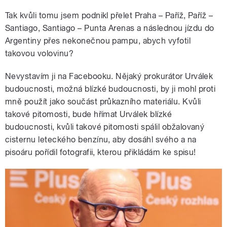
Tak kvůli tomu jsem podnikl přelet Praha – Paříž, Paříž –
Santiago, Santiago – Punta Arenas a následnou jízdu do
Argentiny přes nekonečnou pampu, abych vyfotil
takovou volovinu?
Nevystavím ji na Facebooku. Nějaký prokurátor Urválek
budoucnosti, možná blízké budoucnosti, by ji mohl proti
mně použít jako součást průkazního materiálu. Kvůli
takové pitomosti, bude hřímat Urválek blízké
budoucnosti, kvůli takové pitomosti spálil obžalovaný
cisternu leteckého benzínu, aby dosáhl svého a na
pisoáru pořídil fotografii, kterou přikládám ke spisu!