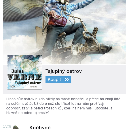
Tajuplný ostrov
Koupit
Lincolnův ostrov nikdo nikdy na mapě nenašel, a přece ho znají lidé
na celém světě. Už déle než sto třicet let na něm prožívají
dobrodružství s pěticí trosečníků, kteří na něm našli útočiště, a
hlavně nejedno tajemství.
Kněhyně