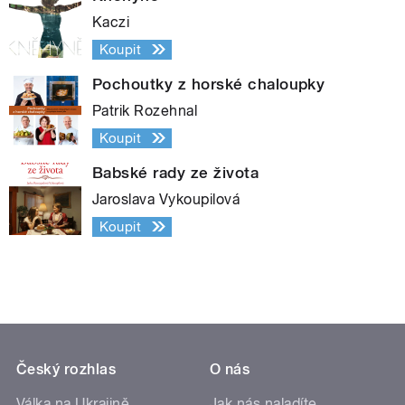
Kaczi
Koupit
Pochoutky z horské chaloupky
Patrik Rozehnal
Koupit
Babské rady ze života
Jaroslava Vykoupilová
Koupit
Český rozhlas
O nás
Válka na Ukrajině
Jak nás naladíte