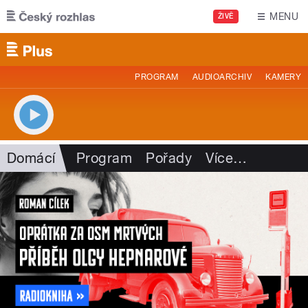
Přejít k hlavnímu obsahu
MENU
ŽIVĚ
PROGRAM
AUDIOARCHIV
KAMERY
Domácí
Program
Pořady
Více
…