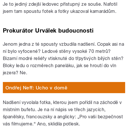
Je to jediný zdejší ledovec přístupný ze souše. Nafotil
jsem tam spoustu fotek a fotky ukazoval kamarádům.
Prokurátor Urválek budoucnosti
Jenom jedna z té spousty vzbudila nadšení. Copak asi na
ní bylo vyfocené? Ledové stěny vysoké 70 metrů?
Bizarní modré reliéfy vtisknuté do třpytivých bílých stěn?
Bloky ledu o rozměrech paneláku, jak se hroutí do vln
jezera? Ne.
Ondřej Neff: Ucho v domě
Nadšení vyvolala fotka, kterou jsem pořídil na záchodě v
místním bufetu. Je na ní nápis ve třech jazycích,
španělsky, francouzsky a anglicky: „Pro vaši bezpečnost
vás filmujeme.“ Ano, sklidila potlesk.