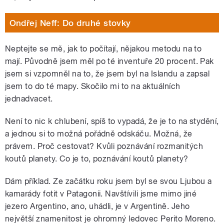
Ondřej Neff: Do druhé stovky
Neptejte se mě, jak to počítají, nějakou metodu na to
mají. Původně jsem měl po té inventuře 20 procent. Pak
jsem si vzpomněl na to, že jsem byl na Islandu a zapsal
jsem to do té mapy. Skočilo mi to na aktuálních
jednadvacet.
Není to nic k chlubení, spíš to vypadá, že je to na stydění,
a jednou si to možná pořádně odskáču. Možná, že
právem. Proč cestovat? Kvůli poznávání rozmanitých
koutů planety. Co je to, poznávání koutů planety?
Dám příklad. Ze začátku roku jsem byl se svou Ljubou a
kamarády fotit v Patagonii. Navštívili jsme mimo jiné
jezero Argentino, ano, uhádli, je v Argentině. Jeho
největší znamenitost je ohromný ledovec Perito Moreno.