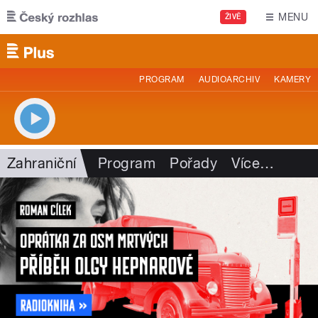
Přejít k hlavnímu obsahu
MENU
ŽIVĚ
PROGRAM
AUDIOARCHIV
KAMERY
Zahraniční
Program
Pořady
Více
…