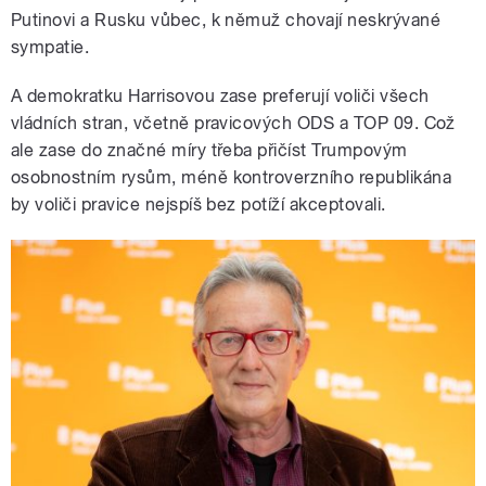
Putinovi a Rusku vůbec, k němuž chovají neskrývané
sympatie.
A demokratku Harrisovou zase preferují voliči všech
vládních stran, včetně pravicových ODS a TOP 09. Což
ale zase do značné míry třeba přičíst Trumpovým
osobnostním rysům, méně kontroverzního republikána
by voliči pravice nejspíš bez potíží akceptovali.