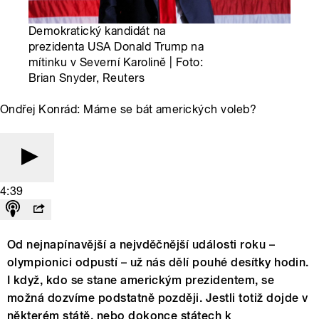
Demokratický kandidát na
prezidenta USA Donald Trump na
mítinku v Severní Karolině | Foto:
Brian Snyder, Reuters
Ondřej Konrád: Máme se bát amerických voleb?
4:39
Od nejnapínavější a nejvděčnější události roku –
olympionici odpustí – už nás dělí pouhé desítky hodin.
I když, kdo se stane americkým prezidentem, se
možná dozvíme podstatně později. Jestli totiž dojde v
některém státě, nebo dokonce státech k