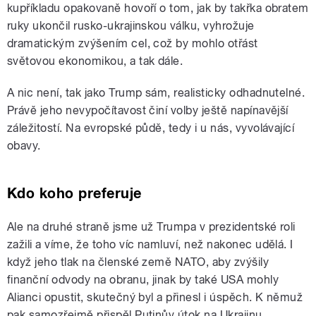
kupříkladu opakovaně hovoří o tom, jak by takřka obratem
ruky ukončil rusko-ukrajinskou válku, vyhrožuje
dramatickým zvýšením cel, což by mohlo otřást
světovou ekonomikou, a tak dále.
A nic není, tak jako Trump sám, realisticky odhadnutelné.
Právě jeho nevypočítavost činí volby ještě napínavější
záležitostí. Na evropské půdě, tedy i u nás, vyvolávající
obavy.
Kdo koho preferuje
Ale na druhé straně jsme už Trumpa v prezidentské roli
zažili a víme, že toho víc namluví, než nakonec udělá. I
když jeho tlak na členské země NATO, aby zvýšily
finanční odvody na obranu, jinak by také USA mohly
Alianci opustit, skutečný byl a přinesl i úspěch. K němuž
pak samozřejmě přispěl Putinův útok na Ukrajinu.