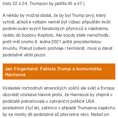
čísly 22 a 24, Trumpovi by patřila 45 a 47.)
A někdo by možná dodal, že by byl Trump prvý, který
vyhrál, ačkoli k volbám neměl být vůbec připuštěn kvůli
podněcování svých fanatických příznivců k násilnému
vpádu do budovy Kapitolu. Ale soudy stále nerozhodly,
jestli měl onoho 6. ledna 2021 ještě prezidentskou
imunitu. Pokud ovšem prohraje i tentokrát, musí si dávat
podstatně větší pozor.
Jan Fingerland: Fašista Trump a komunistka
Harrisová
Výsledek rozhodnutí amerických voličů ale svět a Evropa
obzvlášť očekává hlavně proto, že Harrisová by zřejmě v
podstatě pokračovala v zahraniční politice USA
posledních čtyř let, zatímco v případě Trumpova úspěchu
by se mohly dít podstatné až převratné věci. Neboť on