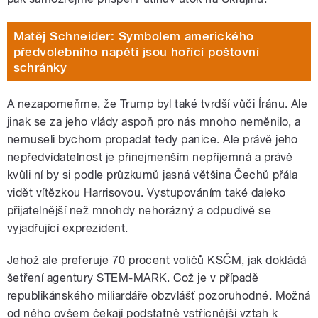
Matěj Schneider: Symbolem amerického
předvolebního napětí jsou hořící poštovní
schránky
A nezapomeňme, že Trump byl také tvrdší vůči Íránu. Ale
jinak se za jeho vlády aspoň pro nás mnoho neměnilo, a
nemuseli bychom propadat tedy panice. Ale právě jeho
nepředvídatelnost je přinejmenším nepříjemná a právě
kvůli ní by si podle průzkumů jasná většina Čechů přála
vidět vítězkou Harrisovou. Vystupováním také daleko
přijatelnější než mnohdy nehorázný a odpudivě se
vyjadřující exprezident.
Jehož ale preferuje 70 procent voličů KSČM, jak dokládá
šetření agentury STEM-MARK. Což je v případě
republikánského miliardáře obzvlášť pozoruhodné. Možná
od něho ovšem čekají podstatně vstřícnější vztah k