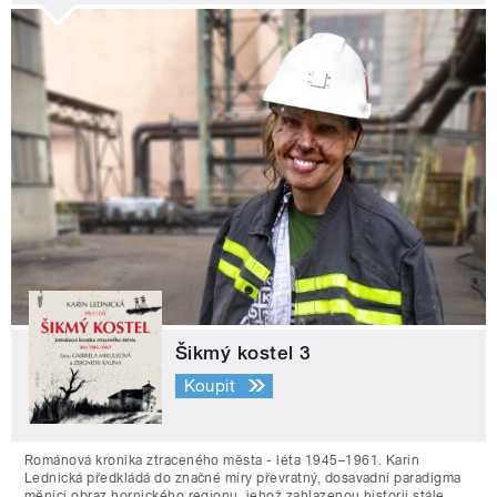
Šikmý kostel 3
Koupit
Románová kronika ztraceného města - léta 1945–1961. Karin
Lednická předkládá do značné míry převratný, dosavadní paradigma
měnící obraz hornického regionu, jehož zahlazenou historii stále