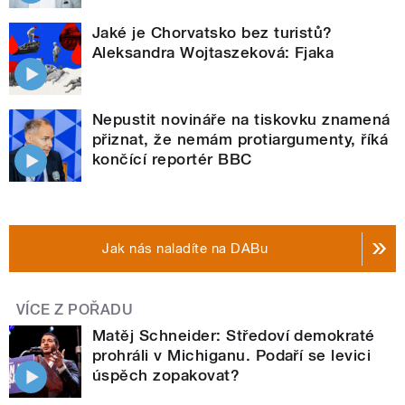
Jaké je Chorvatsko bez turistů?
Aleksandra Wojtaszeková: Fjaka
Nepustit novináře na tiskovku znamená
přiznat, že nemám protiargumenty, říká
končící reportér BBC
Jak nás naladíte na DABu
VÍCE Z POŘADU
Matěj Schneider: Středoví demokraté
prohráli v Michiganu. Podaří se levici
úspěch zopakovat?