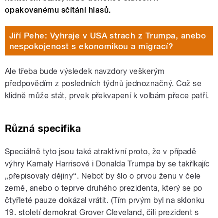
opakovanému sčítání hlasů.
Jiří Pehe: Vyhraje v USA strach z Trumpa, anebo
nespokojenost s ekonomikou a migrací?
Ale třeba bude výsledek navzdory veškerým
předpovědím z posledních týdnů jednoznačný. Což se
klidně může stát, prvek překvapení k volbám přece patří.
Různá specifika
Speciálně tyto jsou také atraktivní proto, že v případě
výhry Kamaly Harrisové i Donalda Trumpa by se takříkajíc
„přepisovaly dějiny“. Neboť by šlo o prvou ženu v čele
země, anebo o teprve druhého prezidenta, který se po
čtyřleté pauze dokázal vrátit. (Tím prvým byl na sklonku
19. století demokrat Grover Cleveland, čili prezident s