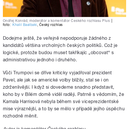
Ondřej Konrád, moderátor a komentátor Českého rozhlasu Plus
|
foto:
Khalil Baalbaki
,
Český rozhlas
Dodejme ještě, že veřejně nepodporuje žádného z
kandidátů většina vrcholných českých politiků. Což je
logické, protože budou muset takříkajíc „obcovat“ s
administrativou jednoho i druhého.
Vůči Trumpovi se dříve kriticky vyjadřoval prezident
Pavel, ale jak se americké volby blížily, stal se i on
zdrženlivější. I když si dovedeme snadno představit,
koho by v Bílém domě viděl raději. Patrně s vědomím, že
Kamala Harrisová nebyla během své viceprezidentské
mise výraznější, a to by se mělo v případě jejího úspěchu
rozhodně měnit.
Autor je komentátor Českého rozhlasu