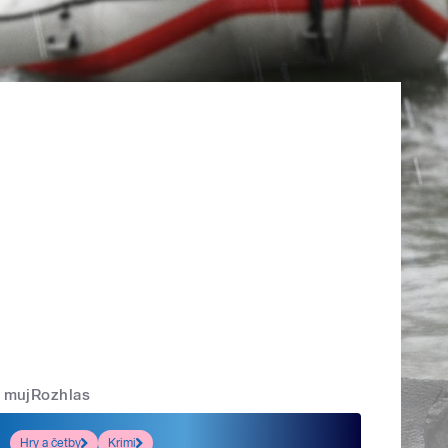
mujRozhlas
Hry a četby
Krimi