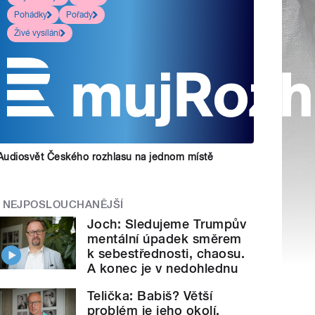
Pohádky
Pořady
Živé vysílání
Audiosvět Českého rozhlasu na jednom místě
NEJPOSLOUCHANĚJŠÍ
Joch: Sledujeme Trumpův
mentální úpadek směrem
k sebestřednosti, chaosu.
A konec je v nedohlednu
Telička: Babiš? Větší
problém je jeho okolí.