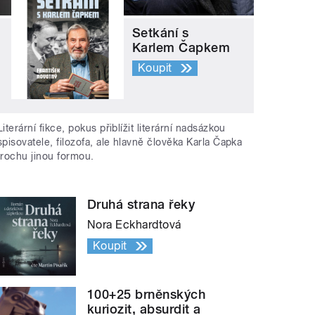
Setkání s
Karlem Čapkem
Koupit
Literární fikce, pokus přiblížit literární nadsázkou
spisovatele, filozofa, ale hlavně člověka Karla Čapka
trochu jinou formou.
Druhá strana řeky
Nora Eckhardtová
Koupit
100+25 brněnských
kuriozit, absurdit a