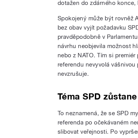
dotažen do zdárného konce,
Spokojený může být rovněž A
bez obav vyjít požadavku SPD
pravděpodobně v Parlamentu s
návrhu neobjevila možnost hl
nebo z NATO. Tím si premiér 
referendu nevyvolá vášnivou p
nevzrušuje.
Téma SPD zůstane
To neznamená, že se SPD myš
referenda po očekávaném ne
slibovat veřejnosti. Po vypr