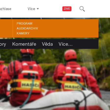
ozhlase
Více
ŽIVĚ
PROGRAM
AUDIOARCHIV
KAMERY
ory
Komentáře
Věda
Více
…