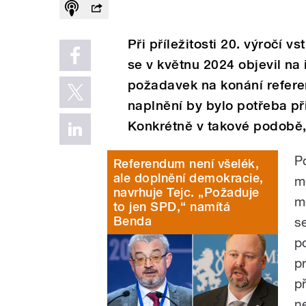
Při příležitosti 20. výročí 
se v květnu 2024 objevil na
požadavek na konání refere
naplnění by bylo potřeba př
Konkrétně v takové podobě,
P
Referendum není všelék,
ale doplnění demokracie,
m
navrhuje Tejc. „Požaduje
m
to jen SPD,“ namítá
Benda
s
p
p
p
n