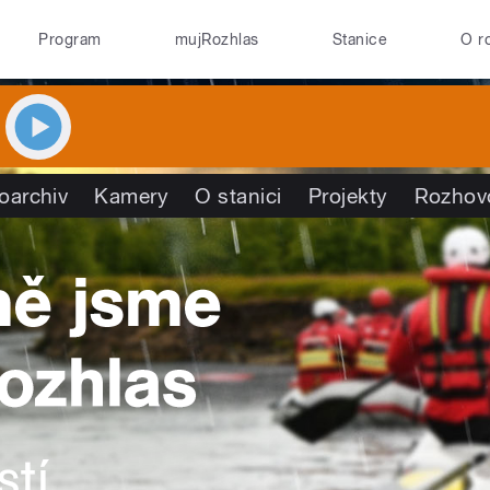
Program
mujRozhlas
Stanice
O r
oarchiv
Kamery
O stanici
Projekty
Rozhov