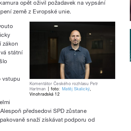
amura opět oživil požadavek na vypsání
oupení země z Evropské unie.
vouto
icky
ní zákon
vá státní
šlo
o vstupu
Komentátor Českého rozhlasu Petr
Hartman
|
foto:
Matěj Skalický
,
Vinohradská 12
elmi
 Alespoň předsedovi SPD zůstane
pakovaně snaží získávat podporu od