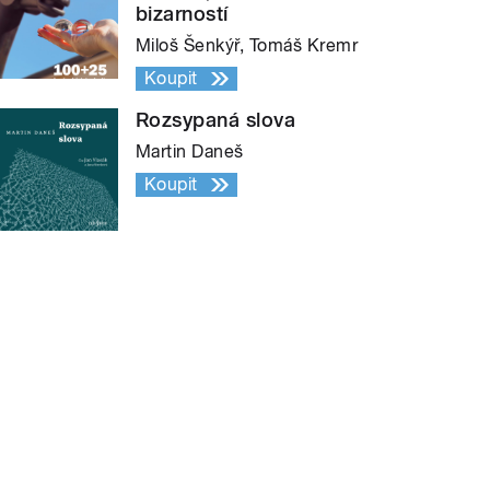
bizarností
Miloš Šenkýř, Tomáš Kremr
Koupit
Rozsypaná slova
Martin Daneš
Koupit