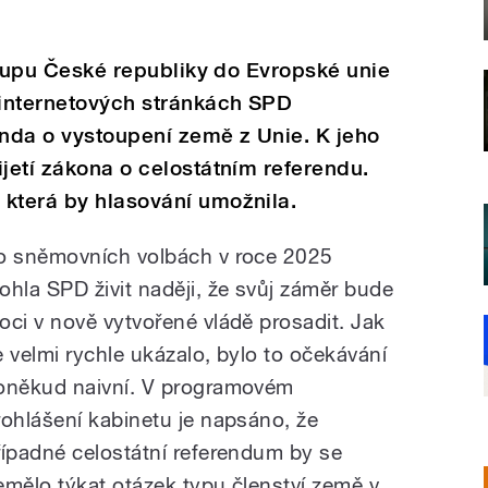
vstupu České republiky do Evropské unie
 internetových stránkách SPD
nda o vystoupení země z Unie. K jeho
ijetí zákona o celostátním referendu.
 která by hlasování umožnila.
o sněmovních volbách v roce 2025
ohla SPD živit naději, že svůj záměr bude
oci v nově vytvořené vládě prosadit. Jak
e velmi rychle ukázalo, bylo to očekávání
oněkud naivní. V programovém
rohlášení kabinetu je napsáno, že
řípadné celostátní referendum by se
emělo týkat otázek typu členství země v