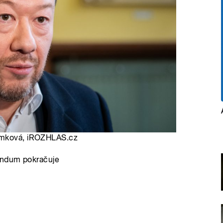
límková, iROZHLAS.cz
rendum pokračuje