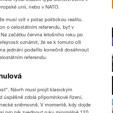
vropské unii, nebo v NATO.
 musí vzít v potaz politickou realitu.
kon o celostátním referendu, byť v
 Na začátku června letošního roku po
řejnosti oznámit, že se k tomuto cíli
se na jednání podařilo konečně dosáhnout
lostátním referendu.
 nulová
st“. Návrh musí projít klasickým
d úspěšně zdolá připomínkové řízení,
lanecké sněmovně. V momentě, kdy dojde
sí pro něj zvednout ruku minimálně 120