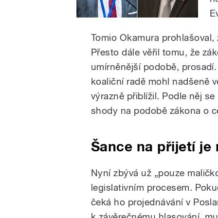
E
Tomio Okamura prohlašoval, že
Přesto dále věřil tomu, že zá
umírněnější podobě, prosadí.
koaliční radě mohl nadšeně ve
výrazně přiblížil. Podle něj 
shody na podobě zákona o ce
Šance na přijetí je
Nyní zbývá už „pouze maličko
legislativním procesem. Poku
čeká ho projednávání v Pos
k závěrečnému hlasování, mu