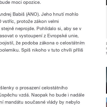
 bude moci opozice.
ndrej Babiš (ANO). Jeho hnutí mohlo
 vstříc, protože zákon velmi
tejně neprojde. Pohlídalo si, aby se v
asovat o vystoupení z Evropské unie,
pojistil, že podoba zákona o celostátním
olemiku. Spíš nikoho v tuto chvíli příliš
lenky o prosazení celostátního
úspěchu vzdá. Naopak ho bude i nadále
šení mandátu současné vlády by nebylo