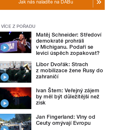
Jak nás naladíte na DABu
VÍCE Z POŘADU
Matěj Schneider: Středoví
demokraté prohráli
v Michiganu. Podaří se
levici úspěch zopakovat?
Libor Dvořák: Strach
z mobilizace žene Rusy do
zahraničí
Ivan Štern: Veřejný zájem
by měl být důležitější než
zisk
Jan Fingerland: Vlny od
Ceuty omývají Evropu