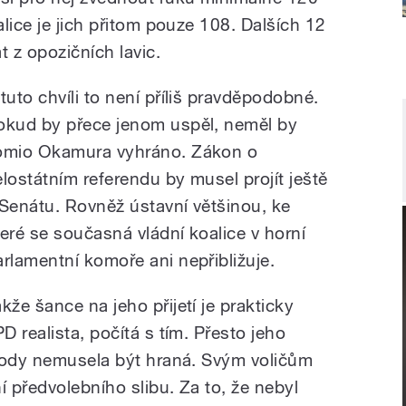
lice je jich přitom pouze 108. Dalších 12
 z opozičních lavic.
 tuto chvíli to není příliš pravděpodobné.
okud by přece jenom uspěl, neměl by
omio Okamura vyhráno. Zákon o
elostátním referendu by musel projít ještě
 Senátu. Rovněž ústavní většinou, ke
teré se současná vládní koalice v horní
arlamentní komoře ani nepřibližuje.
akže šance na jeho přijetí je prakticky
 realista, počítá s tím. Přesto jeho
shody nemusela být hraná. Svým voličům
 předvolebního slibu. Za to, že nebyl