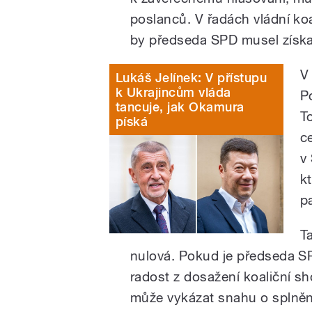
poslanců. V řadách vládní koa
by předseda SPD musel získat
V
Lukáš Jelínek: V přístupu
k Ukrajincům vláda
P
tancuje, jak Okamura
T
píská
c
v
k
p
T
nulová. Pokud je předseda SPD
radost z dosažení koaliční 
může vykázat snahu o splnění