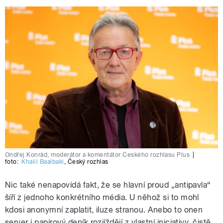
Ondřej Konrád, moderátor a komentátor Českého rozhlasu Plus
|
foto:
Khalil Baalbaki
,
Český rozhlas
Nic také nenapovídá fakt, že se hlavní proud „antipavla“
šíří z jednoho konkrétního média. U něhož si to mohl
kdosi anonymní zaplatit, iluze stranou. Anebo to onen
server i papírový deník rozjíždějí z vlastní iniciativy, čistě