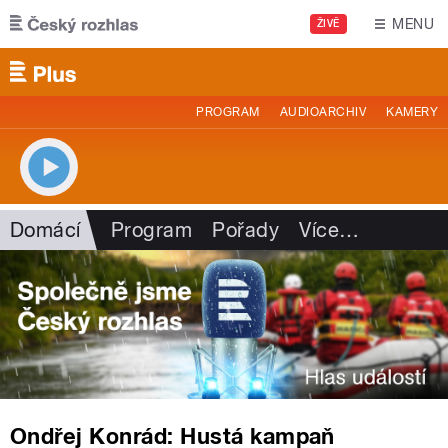
Přejít k hlavnímu obsahu
MENU
ŽIVĚ
PROGRAM
AUDIOARCHIV
KAMERY
Domácí
Program
Pořady
Více
…
Ondřej Konrád: Hustá kampaň