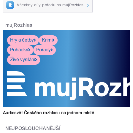
Všechny díly pořadu na mujRozhlas
mujRozhlas
Hry a četby
Krimi
Pohádky
Pořady
Živé vysílání
Audiosvět Českého rozhlasu na jednom místě
NEJPOSLOUCHANĚJŠÍ