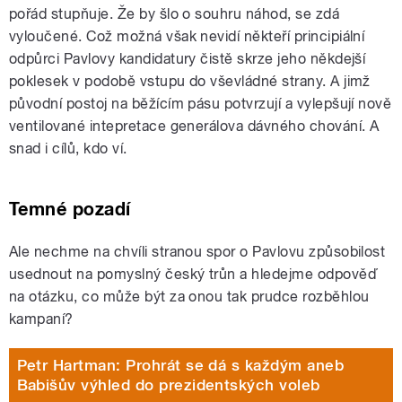
pořád stupňuje. Že by šlo o souhru náhod, se zdá
vyloučené. Což možná však nevidí někteří principiální
odpůrci Pavlovy kandidatury čistě skrze jeho někdejší
poklesek v podobě vstupu do vševládné strany. A jimž
původní postoj na běžícím pásu potvrzují a vylepšují nově
ventilované intepretace generálova dávného chování. A
snad i cílů, kdo ví.
Temné pozadí
Ale nechme na chvíli stranou spor o Pavlovu způsobilost
usednout na pomyslný český trůn a hledejme odpověď
na otázku, co může být za onou tak prudce rozběhlou
kampaní?
Petr Hartman: Prohrát se dá s každým aneb
Babišův výhled do prezidentských voleb