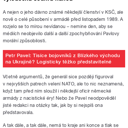
A nejen o jeho dávno známé někdejší členství v KSČ, ale
nově o celé působení v armádě před listopadem 1989. A
rozjelo se to mírou nevídanou – nemine den, aby se
médiích neobjevilo další a další zpochybňování Pavlovy
morální způsobilosti.
Petr Pavel: Tisíce bojovníků z Blízkého východu
na Ukrajině? Logisticky těžko představitelné
Včetně argumentů, že generál sice později figuroval
v nejvyšších patrech velení NATO, ale to nic neznamená,
když tam před ním sloužil i někdejší oficír německé
armády z nacistické éry! Nebo že Pavel neodpověděl
jisté redakci na otázky tak, jak by si nejspíš ona
představovala.
A tak dále, a tak dále, nemá to kraje ani konce a tlak se