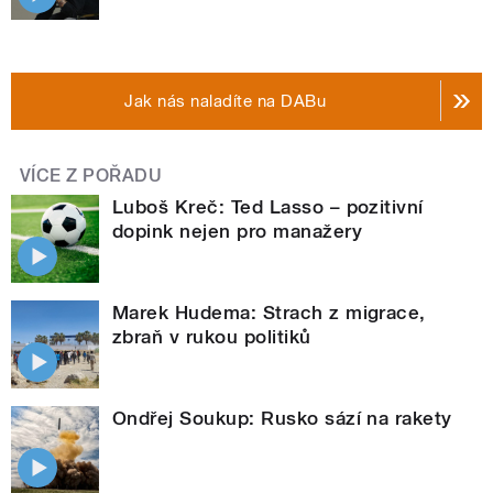
Jak nás naladíte na DABu
VÍCE Z POŘADU
Luboš Kreč: Ted Lasso – pozitivní
dopink nejen pro manažery
Marek Hudema: Strach z migrace,
zbraň v rukou politiků
Ondřej Soukup: Rusko sází na rakety