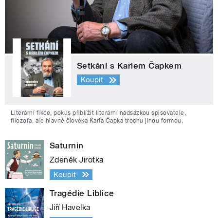
Setkání s Karlem Čapkem
Koupit
Literární fikce, pokus přiblížit literární nadsázkou spisovatele,
filozofa, ale hlavně člověka Karla Čapka trochu jinou formou.
Saturnin
Zdeněk Jirotka
Koupit
Tragédie Liblice
Jiří Havelka