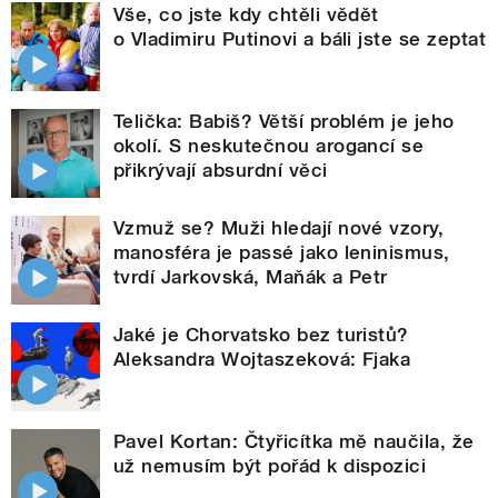
Vše, co jste kdy chtěli vědět
o Vladimiru Putinovi a báli jste se zeptat
Telička: Babiš? Větší problém je jeho
okolí. S neskutečnou arogancí se
přikrývají absurdní věci
Vzmuž se? Muži hledají nové vzory,
manosféra je passé jako leninismus,
tvrdí Jarkovská, Maňák a Petr
Jaké je Chorvatsko bez turistů?
Aleksandra Wojtaszeková: Fjaka
Pavel Kortan: Čtyřicítka mě naučila, že
už nemusím být pořád k dispozici