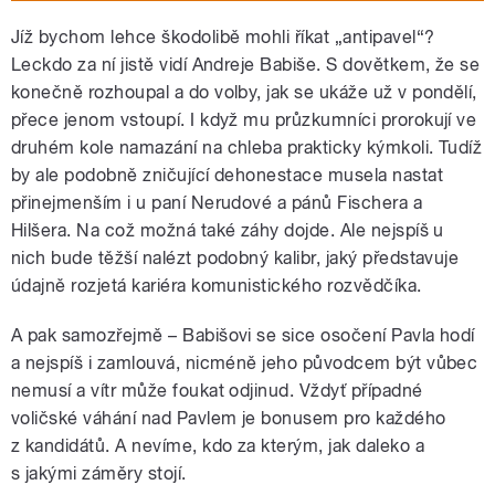
Jíž bychom lehce škodolibě mohli říkat „antipavel“?
Leckdo za ní jistě vidí Andreje Babiše. S dovětkem, že se
konečně rozhoupal a do volby, jak se ukáže už v pondělí,
přece jenom vstoupí. I když mu průzkumníci prorokují ve
druhém kole namazání na chleba prakticky kýmkoli. Tudíž
by ale podobně zničující dehonestace musela nastat
přinejmenším i u paní Nerudové a pánů Fischera a
Hilšera. Na což možná také záhy dojde. Ale nejspíš u
nich bude těžší nalézt podobný kalibr, jaký představuje
údajně rozjetá kariéra komunistického rozvědčíka.
A pak samozřejmě – Babišovi se sice osočení Pavla hodí
a nejspíš i zamlouvá, nicméně jeho původcem být vůbec
nemusí a vítr může foukat odjinud. Vždyť případné
voličské váhání nad Pavlem je bonusem pro každého
z kandidátů. A nevíme, kdo za kterým, jak daleko a
s jakými záměry stojí.