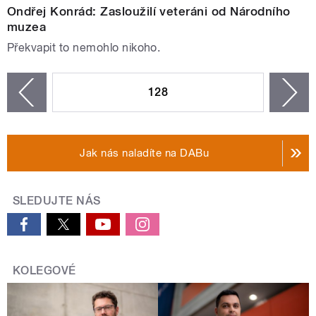
Ondřej Konrád: Zasloužilí veteráni od Národního
muzea
Překvapit to nemohlo nikoho.
STRÁNKY
128
n
zí
Jak nás naladíte na DABu
SLEDUJTE NÁS
KOLEGOVÉ