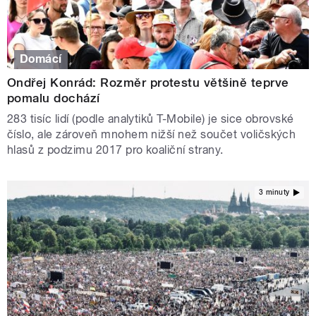
Domácí
Ondřej Konrád: Rozměr protestu většině teprve
pomalu dochází
283 tisíc lidí (podle analytiků T-Mobile) je sice obrovské
číslo, ale zároveň mnohem nižší než součet voličských
hlasů z podzimu 2017 pro koaliční strany.
3 minuty