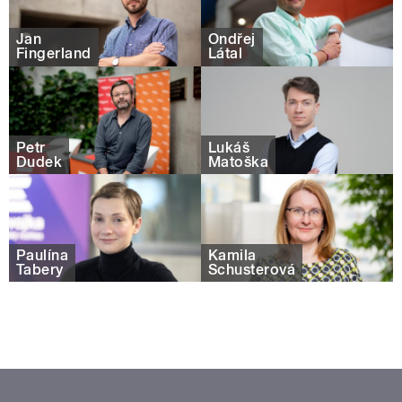
Jan
Ondřej
Fingerland
Látal
Petr
Lukáš
Dudek
Matoška
Paulína
Kamila
Tabery
Schusterová