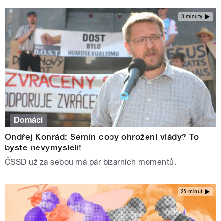
3 minuty
Domácí
Ondřej Konrád: Semín coby ohrožení vlády? To
byste nevymysleli!
ČSSD už za sebou má pár bizarních momentů.
26 minut