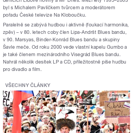
denících Lidové noviny a MF Dnes. Mezi lety 1995–2003
byl s Michalem Pavlíčkem tvůrcem a moderátorem
pořadu České televize Na Kloboučku.
Paralelně se zabývá hudbou i aktivně (foukací harmonika,
zpěv) – v 80. letech coby člen Lipa-Andršt Blues bandu,
v 90. Marsyas, Binder-Konrád Blues bandu a skupiny
Šavle meče. Od roku 2000 vede vlastní kapelu Gumbo a
je také členem mezinárodního Visegrád Blues bandu.
Nahrál několik desítek LP a CD, příležitostně píše hudbu
pro divadlo a film.
VŠECHNY ČLÁNKY
2 minuty