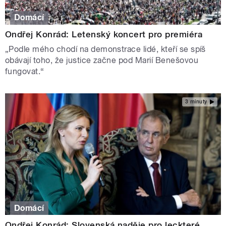
Domácí
Ondřej Konrád: Letenský koncert pro premiéra
„Podle mého chodí na demonstrace lidé, kteří se spíš
obávají toho, že justice začne pod Marií Benešovou
fungovat.“
3 minuty
Domácí
Ondřej Konrád: Slovenská naděje pro leckteré