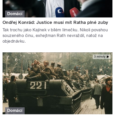
Domácí
Ondřej Konrád: Justice musí mít Ratha plné zuby
Tak trochu jako Kajínek v bílém límečku. Nikoli povahou
souzeného činu, exhejtman Rath nevraždil, natož na
objednávku.
3 minuty
Domácí