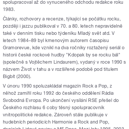
spolupracoval až do vynuceného odchodu redakce roku
1983.
Články, rozhovory a recenze, týkající se počátku rocku,
později i jazzu publikoval v 70. a 80. letech nepravidelně
také v denním tisku nebo týdeníku Mladý svět atd. V
letech 1984–89 byl kmenovým autorem časopisu
Gramorevue, kde vznikl na dva ročníky roztažený seriál o
historii české rockové hudby "Kdopak by se rocku bál"
(společně s Vojtěchem Lindaurem), vydaný v roce 1990 s
názvem Život v tahu a v rozšířené podobě pod titulem
Bigbít (2000).
V únoru 1990 spoluzakládal magazín Rock a Pop, z
něhož zamířil roku 1992 do českého oddělení Rádia
Svobodná Evropa. Po ukončení vysílání RSE přešel do
Českého rozhlasu 6 coby těsný spolupracovník
vnitropolitické redakce. Zároveň stále publikuje v
hudebních periodicích Harmonie a Rock and Pop,