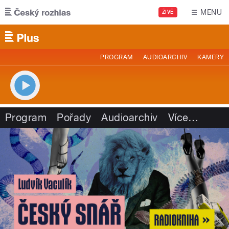
Přejít k hlavnímu obsahu
MENU
ŽIVĚ
PROGRAM
AUDIOARCHIV
KAMERY
Program
Pořady
Audioarchiv
Více
…