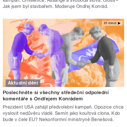
kampaň. Chvaletice. Assange a svoboda slova. Glosa –
Jak jsem byl stavbařem. Moderuje Ondřej Konrád.
25 minut
Aktuální dění
Poslechněte si všechny středeční odpolední
komentáře s Ondřejem Konrádem
Prezident USA zahájil předvolební kampaň. Opozice chce
vyslovit nedůvěru vládě. Semín jako kouřová clona. Kdo
bude v čele EU? Nekonformní ministryně Benešová.