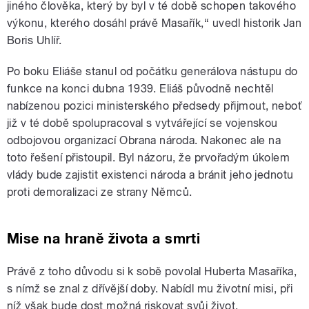
jiného člověka, který by byl v té době schopen takového
výkonu, kterého dosáhl právě Masařík,“ uvedl historik Jan
Boris Uhlíř.
Po boku Eliáše stanul od počátku generálova nástupu do
funkce na konci dubna 1939. Eliáš původně nechtěl
nabízenou pozici ministerského předsedy přijmout, neboť
již v té době spolupracoval s vytvářející se vojenskou
odbojovou organizací Obrana národa. Nakonec ale na
toto řešení přistoupil. Byl názoru, že prvořadým úkolem
vlády bude zajistit existenci národa a bránit jeho jednotu
proti demoralizaci ze strany Němců.
Mise na hraně života a smrti
Právě z toho důvodu si k sobě povolal Huberta Masaříka,
s nímž se znal z dřívější doby. Nabídl mu životní misi, při
níž však bude dost možná riskovat svůj život.