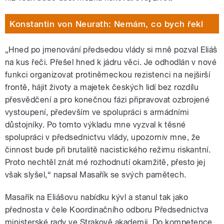
Konstantin von Neurath: Nemám, co bych řekl
„Hned po jmenování předsedou vlády si mně pozval Eliáš
na kus řeči. Přešel hned k jádru věci. Je odhodlán v nové
funkci organizovat protiněmeckou rezistenci na nejširší
frontě, hájit životy a majetek českých lidí bez rozdílu
přesvědčení a pro konečnou fázi připravovat ozbrojené
vystoupení, především ve spolupráci s armádními
důstojníky. Po tomto výkladu mne vyzval k těsné
spolupráci v předsednictvu vlády, upozorniv mne, že
činnost bude při brutalitě nacistického režimu riskantní.
Proto nechtěl znát mé rozhodnutí okamžitě, přesto jej
však slyšel,“ napsal Masařík se svých pamětech.
Masařík na Eliášovu nabídku kývl a stanul tak jako
přednosta v čele Koordinačního odboru Předsednictva
ministerské rady ve Strakově akademii. Do kompetence