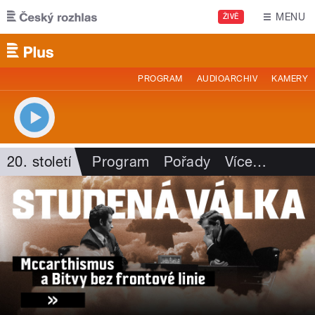
Přejít k hlavnímu obsahu
MENU
ŽIVĚ
PROGRAM
AUDIOARCHIV
KAMERY
20. století
Program
Pořady
Více
…