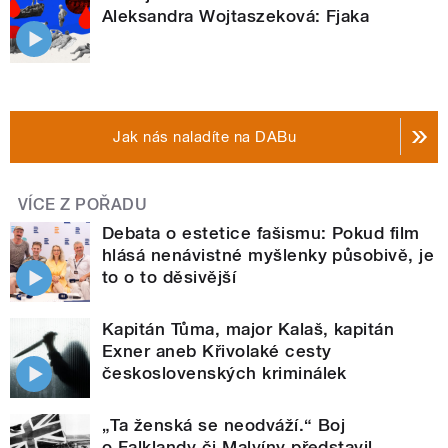
Aleksandra Wojtaszeková: Fjaka
Jak nás naladíte na DABu
VÍCE Z POŘADU
Debata o estetice fašismu: Pokud film
hlásá nenávistné myšlenky působivě, je
to o to děsivější
Kapitán Tůma, major Kalaš, kapitán
Exner aneb Křivolaké cesty
československých kriminálek
„Ta ženská se neodváží.“ Boj
o Falklandy či Malvíny představil