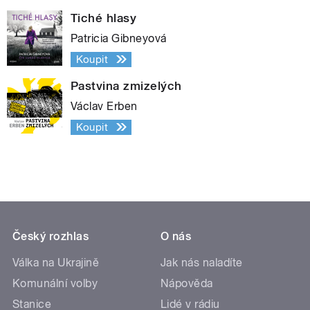
Tiché hlasy
Patricia Gibneyová
Koupit
Pastvina zmizelých
Václav Erben
Koupit
Český rozhlas
O nás
Válka na Ukrajině
Jak nás naladíte
Komunální volby
Nápověda
Stanice
Lidé v rádiu