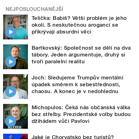
NEJPOSLOUCHANĚJŠÍ
Telička: Babiš? Větší problém je jeho
okolí. S neskutečnou arogancí se
přikrývají absurdní věci
Bartkovský: Společnost se dělí na dva
tábory. Jeden argumentuje, druhý si
tvoří paralelní realitu
Joch: Sledujeme Trumpův mentální
úpadek směrem k sebestřednosti,
chaosu. A konec je v nedohlednu
Michopulos: Čeká nás občanská válka
bez střelby. Prezidentské volby budou
džihádem vůči Pavlovi
Jaké je Chorvatsko bez turistů?