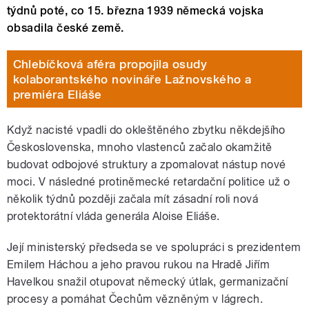
týdnů poté, co 15. března 1939 německá vojska
obsadila české země.
Chlebíčková aféra propojila osudy
kolaborantského novináře Lažnovského a
premiéra Eliáše
Když nacisté vpadli do okleštěného zbytku někdejšího
Československa, mnoho vlastenců začalo okamžitě
budovat odbojové struktury a zpomalovat nástup nové
moci. V následné protiněmecké retardační politice už o
několik týdnů později začala mít zásadní roli nová
protektorátní vláda generála Aloise Eliáše.
Její ministerský předseda se ve spolupráci s prezidentem
Emilem Háchou a jeho pravou rukou na Hradě Jiřím
Havelkou snažil otupovat německý útlak, germanizační
procesy a pomáhat Čechům vězněným v lágrech.