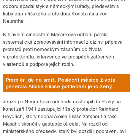
odboru spadal styk s německými úřady, především s
kabinetem říšského protektora Konstantina von
Neuratha.
K hlavním činnostem Masaříkova odboru patřilo
systematické zpracovávání informací z ciziny, příprava
protestů proti německým zásahům do života
v protektorátu, intervence ve prospěch zatčených
vlastenců a podpora jejich rodin.
Premiér jde na smrt. Poslední měsíce života
generála Aloise Eliáše pohledem jeho ženy
Jenže po Neurathově odchodu nastoupil do Prahy na
konci září 1941 zastupující říšský protektor Reinhard
Heydrich, který nechal Aloise Eliáše zatknout a také
Masařík skončil v gestapácké cele. Na rozdíl od
ministerského předsedy, který byl později popraven, byl