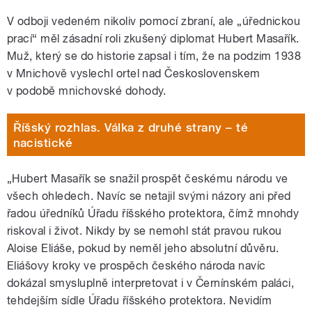
V odboji vedeném nikoliv pomocí zbraní, ale „úřednickou
prací“ měl zásadní roli zkušený diplomat Hubert Masařík.
Muž, který se do historie zapsal i tím, že na podzim 1938
v Mnichově vyslechl ortel nad Československem
v podobě mnichovské dohody.
Říšský rozhlas. Válka z druhé strany – té
nacistické
„Hubert Masařík se snažil prospět českému národu ve
všech ohledech. Navíc se netajil svými názory ani před
řadou úředníků Úřadu říšského protektora, čímž mnohdy
riskoval i život. Nikdy by se nemohl stát pravou rukou
Aloise Eliáše, pokud by neměl jeho absolutní důvěru.
Eliášovy kroky ve prospěch českého národa navíc
dokázal smysluplně interpretovat i v Černínském paláci,
tehdejším sídle Úřadu říšského protektora. Nevidím