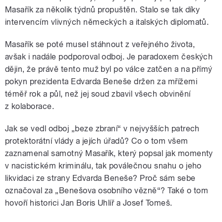
Masařík za několik týdnů propuštěn. Stalo se tak díky
intervencím vlivných německých a italských diplomatů.
Masařík se poté musel stáhnout z veřejného života,
avšak i nadále podporoval odboj. Je paradoxem českých
dějin, že právě tento muž byl po válce zatčen a na přímý
pokyn prezidenta Edvarda Beneše držen za mřížemi
téměř rok a půl, než jej soud zbavil všech obvinění
z kolaborace.
Jak se vedl odboj „beze zbraní“ v nejvyšších patrech
protektorátní vlády a jejích úřadů? Co o tom všem
zaznamenal samotný Masařík, který popsal jak momenty
v nacistickém kriminálu, tak poválečnou snahu o jeho
likvidaci ze strany Edvarda Beneše? Proč sám sebe
označoval za „Benešova osobního vězně“? Také o tom
hovoří historici Jan Boris Uhlíř a Josef Tomeš.