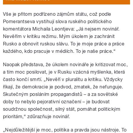
Vše je přitom podřízeno zájmům státu, což podle
Pomerantseva vystihují slova ruského politického
komentátora Michaila Leontjeva: „Já nejsem novinář.
Nevěřím v kritiku režimu. Mým úkolem je zachránit
Rusko a obnovit ruskou slávu. To je moje práce a práce
každého, kdo pracuje v médiích. To je naše práce.“
Naopak představa, že úkolem novináře je kritizovat moc,
a tím moc posilovat, je v Rusku vzácná myšlenka, která
často končí smrtí. „Nevěří v pluralitu a kritiku. Vždycky
říkají, že demokracie je podvod, zmatek, že nefunguje.
Skutečným posláním propagandistů – a za sovětské
doby to nebylo pejorativní označení
–
je budovat
soudržnou společnost, silný stát, pomáhat politickým
prioritám,“ zdůrazňuje novinář.
„Nejdůležitější je moc, politika a pravda jsou nástroje. To