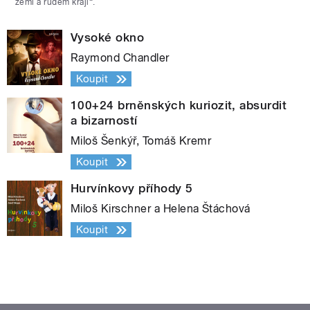
zemi a rudém kraji“.
Vysoké okno
Raymond Chandler
Koupit
100+24 brněnských kuriozit, absurdit
a bizarností
Miloš Šenkýř, Tomáš Kremr
Koupit
Hurvínkovy příhody 5
Miloš Kirschner a Helena Štáchová
Koupit