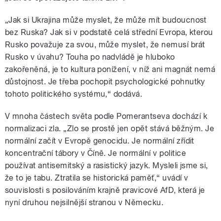
„Jak si Ukrajina může myslet, že může mít budoucnost
bez Ruska? Jak si v podstatě celá střední Evropa, kterou
Rusko považuje za svou, může myslet, že nemusí brát
Rusko v úvahu? Touha po nadvládě je hluboko
zakořeněná, je to kultura ponížení, v níž ani magnát nemá
důstojnost. Je třeba pochopit psychologické pohnutky
tohoto politického systému,“ dodává.
V mnoha částech světa podle Pomerantseva dochází k
normalizaci zla. „Zlo se prostě jen opět stává běžným. Je
normální začít v Evropě genocidu. Je normální zřídit
koncentrační tábory v Číně. Je normální v politice
používat antisemitský a rasistický jazyk. Mysleli jsme si,
že to je tabu. Ztratila se historická paměť,“ uvádí v
souvislosti s posilováním krajně pravicové AfD, která je
nyní druhou nejsilnější stranou v Německu.