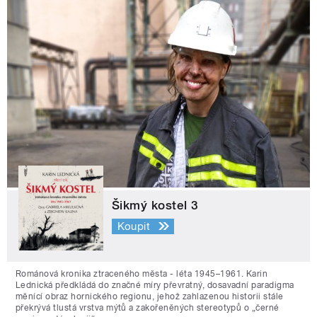
Šikmý kostel 3
Koupit
Románová kronika ztraceného města - léta 1945–1961. Karin
Lednická předkládá do značné míry převratný, dosavadní paradigma
měnící obraz hornického regionu, jehož zahlazenou historii stále
překrývá tlustá vrstva mýtů a zakořeněných stereotypů o „černé