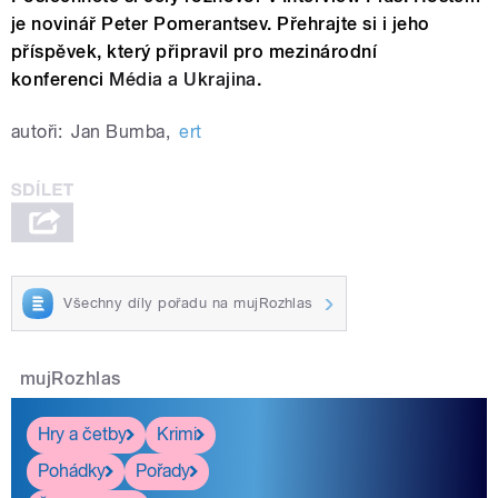
je n
ovinář Peter Pomerantsev. Přehrajte si i jeho
příspěvek, který připravil pro
mezinárodní
konferenci
Média a Ukrajina
.
autoři:
Jan Bumba
,
ert
Všechny díly pořadu na mujRozhlas
mujRozhlas
Hry a četby
Krimi
Pohádky
Pořady