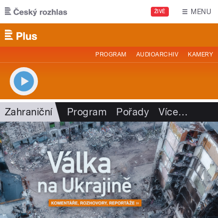
Přejít k hlavnímu obsahu
MENU
ŽIVĚ
PROGRAM
AUDIOARCHIV
KAMERY
Zahraniční
Program
Pořady
Více
…