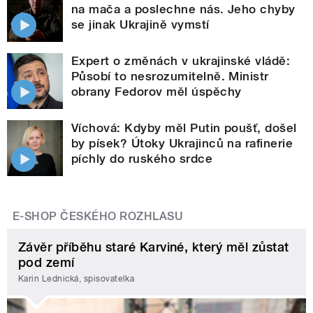
na mača a poslechne nás. Jeho chyby
se jinak Ukrajině vymstí
Expert o změnách v ukrajinské vládě:
Působí to nesrozumitelně. Ministr
obrany Fedorov měl úspěchy
Víchová: Kdyby měl Putin poušť, došel
by písek? Útoky Ukrajinců na rafinerie
píchly do ruského srdce
E-SHOP ČESKÉHO ROZHLASU
Závěr příběhu staré Karviné, který měl zůstat
pod zemí
Karin Lednická, spisovatelka