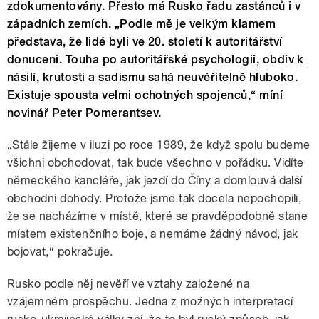
zdokumentovány. Přesto má Rusko řadu zastánců i v
západních zemích. „Podle mě je velkým klamem
představa, že lidé byli ve 20. století k autoritářství
donuceni. Touha po autoritářské psychologii, obdiv k
násilí, krutosti a sadismu sahá neuvěřitelně hluboko.
Existuje spousta velmi ochotných spojenců,“ míní
novinář Peter Pomerantsev.
„Stále žijeme v iluzi po roce 1989, že když spolu budeme
všichni obchodovat, tak bude všechno v pořádku. Vidíte
německého kancléře, jak jezdí do Číny a domlouvá další
obchodní dohody. Protože jsme tak docela nepochopili,
že se nacházíme v místě, které se pravděpodobně stane
místem existenčního boje, a nemáme žádný návod, jak
bojovat,“ pokračuje.
Rusko podle něj nevěří ve vztahy založené na
vzájemném prospěchu. Jedna z možných interpretací