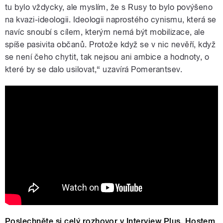
tu bylo vždycky, ale myslím, že s Rusy to bylo povýšeno
na kvazi-ideologii. Ideologii naprostého cynismu, která se
navíc snoubí s cílem, kterým nemá být mobilizace, ale
spíše pasivita občanů. Protože když se v nic nevěří, když
se není čeho chytit, tak nejsou ani ambice a hodnoty, o
které by se dalo usilovat,“ uzavírá Pomerantsev.
Peter Pomerantsev: Myšlenka, že
byste mohli změnit režim v Rusku, je
upřímně řečeno hloupá
Poslechněte si celý rozhovor v Interview Plus.
Hostem