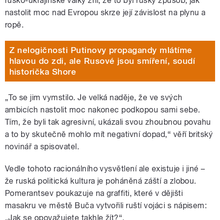
rusko-ukrajinské války zní, že to byl ruský způsob, jak
nastolit moc nad Evropou skrze její závislost na plynu a
ropě.
Z nelogičnosti Putinovy propagandy mlátíme
hlavou do zdi, ale Rusové jsou smíření, soudí
historička Shore
„To se jim vymstilo. Je velká naděje, že ve svých
ambicích nastolit moc nakonec podkopou sami sebe.
Tím, že byli tak agresivní, ukázali svou zhoubnou povahu
a to by skutečně mohlo mít negativní dopad,“ věří britský
novinář a spisovatel.
Vedle tohoto racionálního vysvětlení ale existuje i jiné –
že ruská politická kultura je poháněná záští a zlobou.
Pomerantsev poukazuje na graffiti, které v dějišti
masakru ve městě Buča vytvořili ruští vojáci s nápisem:
„Jak se opovažujete takhle žít?“.