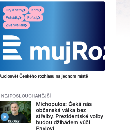
Hry a četby
Krimi
Pohádky
Pořady
Živé vysílání
Audiosvět Českého rozhlasu na jednom místě
NEJPOSLOUCHANĚJŠÍ
Michopulos: Čeká nás
občanská válka bez
střelby. Prezidentské volby
budou džihádem vůči
Pavlovi