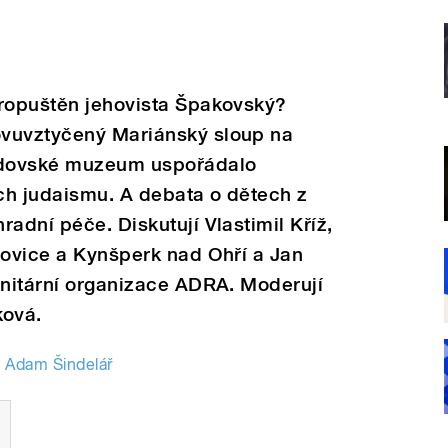
propuštěn jehovista Špakovský?
ovuvztyčený Mariánský sloup na
idovské muzeum uspořádalo
ch judaismu. A debata o dětech z
adní péče. Diskutují Vlastimil Kříž,
novice a Kynšperk nad Ohří a Jan
anitární organizace ADRA. Moderují
ková.
Adam Šindelář