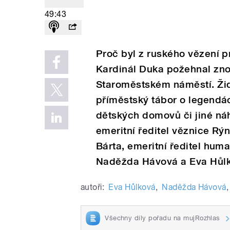
49:43
Proč byl z ruského vězení 
Kardinál Duka požehnal zn
Staroměstském náměstí. Ž
příměstský tábor o legendá
dětských domovů či jiné náhr
emeritní ředitel věznice Rý
Bárta, emeritní ředitel hum
Naděžda Hávová a Eva Hůl
autoři:
Eva Hůlková
,
Naděžda Hávová
,
Všechny díly pořadu na mujRozhlas