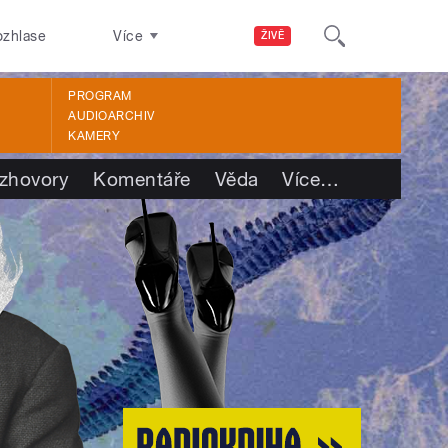
ozhlase
Více
ŽIVĚ
PROGRAM
AUDIOARCHIV
KAMERY
zhovory
Komentáře
Věda
Více
…