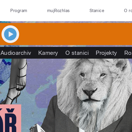
Program
mujRozhlas
Stanice
O r
Audioarchiv
Kamery
O stanici
Projekty
Ro