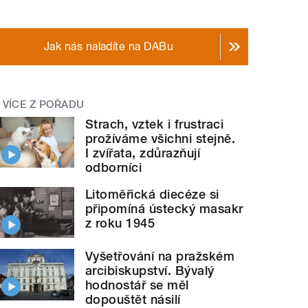
Jak nás naladíte na DABu
VÍCE Z POŘADU
Strach, vztek i frustraci
prožíváme všichni stejně.
I zvířata, zdůrazňují
odborníci
Litoměřická diecéze si
připomíná ústecký masakr
z roku 1945
Vyšetřování na pražském
arcibiskupství. Bývalý
hodnostář se měl
dopouštět násilí