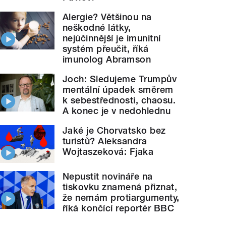
Alergie? Většinou na
neškodné látky,
nejúčinnější je imunitní
systém přeučit, říká
imunolog Abramson
Joch: Sledujeme Trumpův
mentální úpadek směrem
k sebestřednosti, chaosu.
A konec je v nedohlednu
Jaké je Chorvatsko bez
turistů? Aleksandra
Wojtaszeková: Fjaka
Nepustit novináře na
tiskovku znamená přiznat,
že nemám protiargumenty,
říká končící reportér BBC