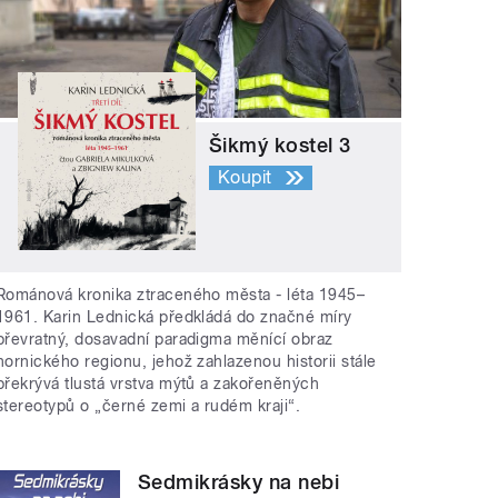
Šikmý kostel 3
Koupit
Románová kronika ztraceného města - léta 1945–
1961. Karin Lednická předkládá do značné míry
převratný, dosavadní paradigma měnící obraz
hornického regionu, jehož zahlazenou historii stále
překrývá tlustá vrstva mýtů a zakořeněných
stereotypů o „černé zemi a rudém kraji“.
Sedmikrásky na nebi