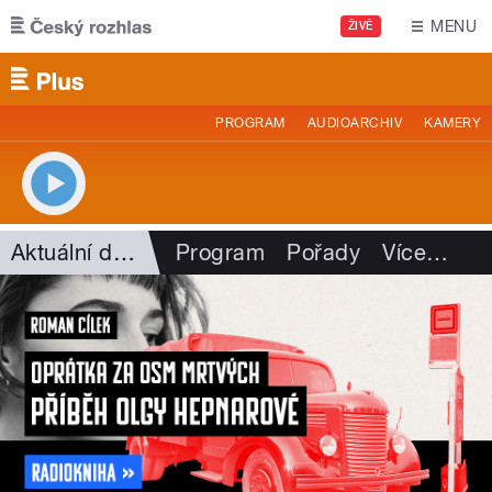
Přejít k hlavnímu obsahu
MENU
ŽIVĚ
PROGRAM
AUDIOARCHIV
KAMERY
Aktuální dění
Program
Pořady
Více
…