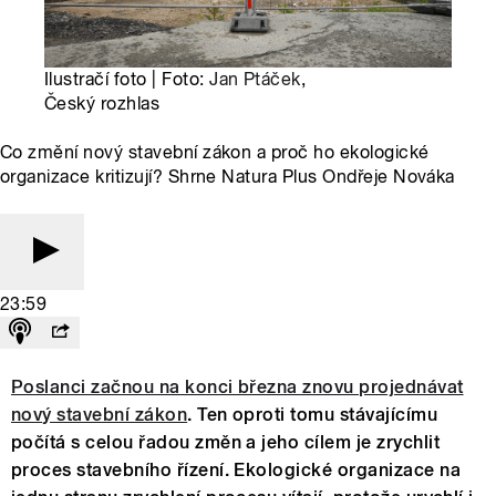
Ilustračí foto | Foto:
Jan Ptáček
,
Český rozhlas
Co změní nový stavební zákon a proč ho ekologické
organizace kritizují? Shrne Natura Plus Ondřeje Nováka
23:59
Poslanci začnou na konci března znovu projednávat
nový stavební zákon
. Ten oproti tomu stávajícímu
počítá s celou řadou změn a jeho cílem je zrychlit
proces stavebního řízení. Ekologické organizace na