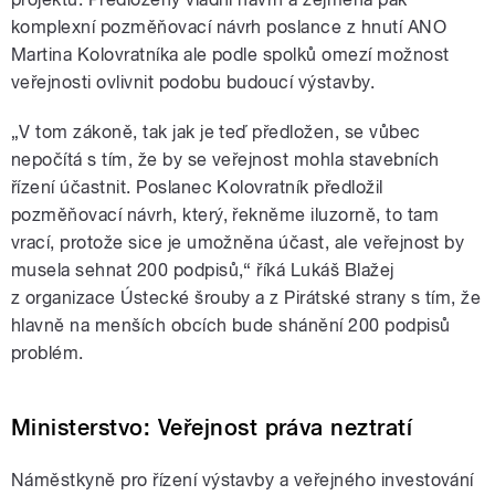
komplexní pozměňovací návrh poslance z hnutí ANO
Martina Kolovratníka ale podle spolků omezí možnost
veřejnosti ovlivnit podobu budoucí výstavby.
„V tom zákoně, tak jak je teď předložen, se vůbec
nepočítá s tím, že by se veřejnost mohla stavebních
řízení účastnit. Poslanec Kolovratník předložil
pozměňovací návrh, který, řekněme iluzorně, to tam
vrací, protože sice je umožněna účast, ale veřejnost by
musela sehnat 200 podpisů,“ říká Lukáš Blažej
z organizace Ústecké šrouby a z Pirátské strany s tím, že
hlavně na menších obcích bude shánění 200 podpisů
problém.
Ministerstvo: Veřejnost práva neztratí
Náměstkyně pro řízení výstavby a veřejného investování