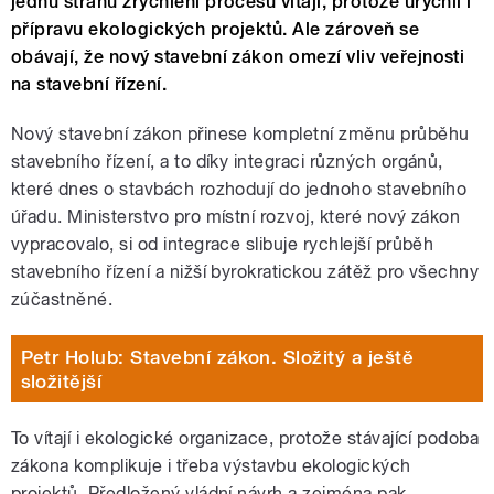
jednu stranu zrychlení procesu vítají, protože urychlí i
přípravu ekologických projektů. Ale zároveň se
obávají, že nový stavební zákon omezí vliv veřejnosti
na stavební řízení.
Nový stavební zákon přinese kompletní změnu průběhu
stavebního řízení, a to díky integraci různých orgánů,
které dnes o stavbách rozhodují do jednoho stavebního
úřadu. Ministerstvo pro místní rozvoj, které nový zákon
vypracovalo, si od integrace slibuje rychlejší průběh
stavebního řízení a nižší byrokratickou zátěž pro všechny
zúčastněné.
Petr Holub: Stavební zákon. Složitý a ještě
složitější
To vítají i ekologické organizace, protože stávající podoba
zákona komplikuje i třeba výstavbu ekologických
projektů. Předložený vládní návrh a zejména pak