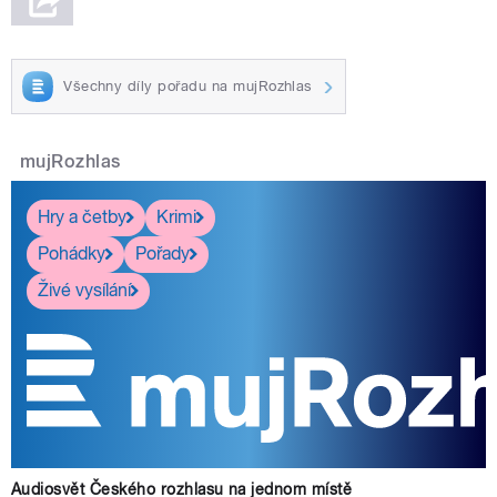
Všechny díly pořadu na mujRozhlas
mujRozhlas
Hry a četby
Krimi
Pohádky
Pořady
Živé vysílání
Audiosvět Českého rozhlasu na jednom místě