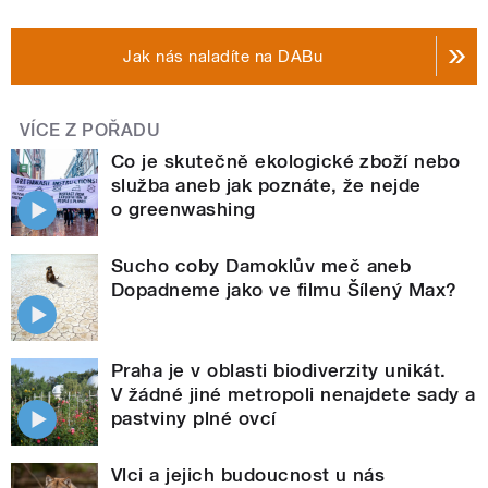
Jak nás naladíte na DABu
VÍCE Z POŘADU
Co je skutečně ekologické zboží nebo
služba aneb jak poznáte, že nejde
o greenwashing
Sucho coby Damoklův meč aneb
Dopadneme jako ve filmu Šílený Max?
Praha je v oblasti biodiverzity unikát.
V žádné jiné metropoli nenajdete sady a
pastviny plné ovcí
Vlci a jejich budoucnost u nás