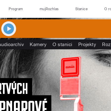
Program
mujRozhlas
Stanice
O r
Audioarchiv
Kamery
O stanici
Projekty
Roz