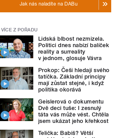
Jak nás naladíte na DABu
VÍCE Z POŘADU
Lidská blbost nezmizela.
Politici dnes nabízí balíček
reality a surreality
v jednom, glosuje Vávra
Prokop: Češi hledají svého
tatíčka. Základní principy
mají zůstat stejné, i když
politika okorává
Geislerová o dokumentu
Dvě deci tuše: I zesnulý
táta vás může vést. Chtěla
jsem ukázat jeho křehkost
Telička: Babiš? Větší