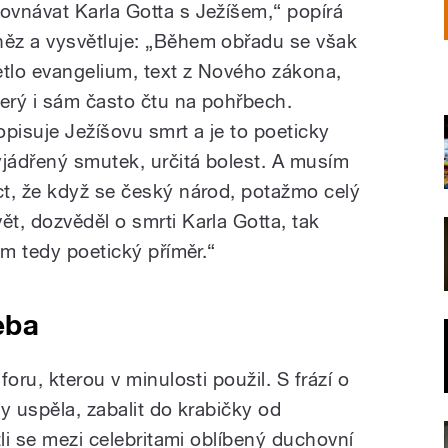
rovnávat Karla Gotta s Ježíšem,“ popírá
něz a vysvětluje: „Během obřadu se však
etlo evangelium, text z Nového zákona,
terý i sám často čtu na pohřbech.
opisuje Ježíšovu smrt a je to poeticky
yjádřený smutek, určitá bolest. A musím
íct, že když se český národ, potažmo celý
vět, dozvěděl o smrti Karla Gotta, tak
em tedy poetický příměr.“
eba
oru, kterou v minulosti použil. S frází o
by uspěla, zabalit do krabičky od
tli se mezi celebritami oblíbený duchovní