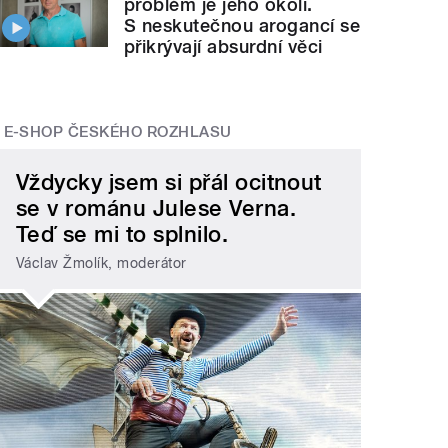
problém je jeho okolí.
S neskutečnou arogancí se
přikrývají absurdní věci
E-SHOP ČESKÉHO ROZHLASU
Vždycky jsem si přál ocitnout
se v románu Julese Verna.
Teď se mi to splnilo.
Václav Žmolík, moderátor