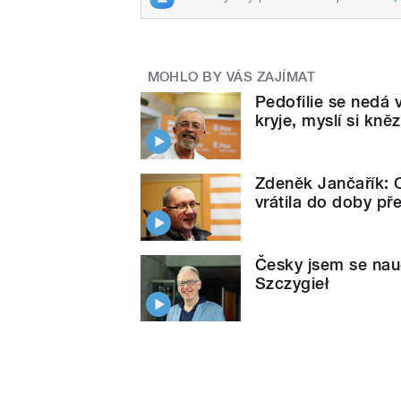
MOHLO BY VÁS ZAJÍMAT
Pedofilie se nedá v
kryje, myslí si kně
Zdeněk Jančařík: C
vrátila do doby p
Česky jsem se nauč
Szczygieł