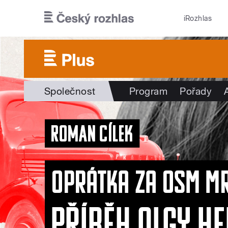
Přejít k hlavnímu obsahu
iRozhlas
Společnost
Program
Pořady