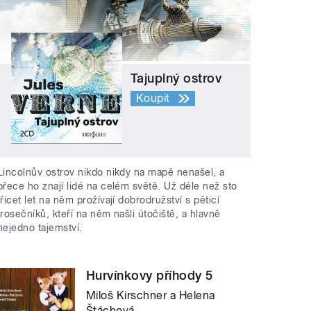
Tajuplný ostrov
Koupit
Lincolnův ostrov nikdo nikdy na mapě nenašel, a
přece ho znají lidé na celém světě. Už déle než sto
třicet let na něm prožívají dobrodružství s pěticí
trosečníků, kteří na něm našli útočiště, a hlavně
nejedno tajemství.
Hurvínkovy příhody 5
Miloš Kirschner a Helena
Štáchová