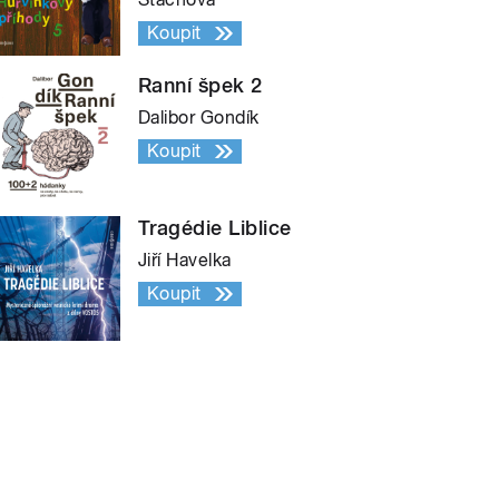
Koupit
Ranní špek 2
Dalibor Gondík
Koupit
Tragédie Liblice
Jiří Havelka
Koupit