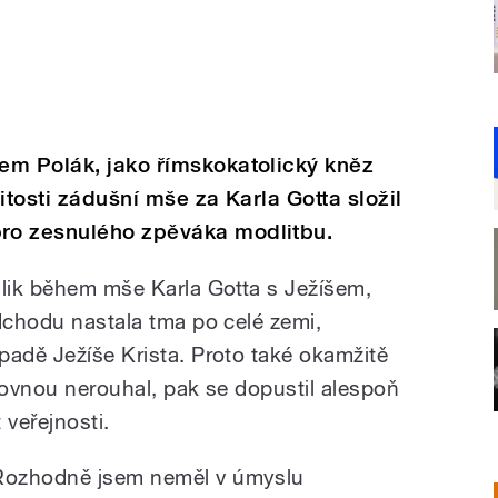
em Polák, jako římskokatolický kněz
itosti zádušní mše za Karla Gotta složil
ro zesnulého zpěváka modlitbu.
dlik během mše Karla Gotta s Ježíšem,
odchodu nastala tma po celé zemi,
padě Ježíše Krista. Proto také okamžitě
rovnou nerouhal, pak se dopustil alespoň
 veřejnosti.
Rozhodně jsem neměl v úmyslu