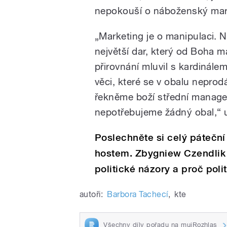
nepokouší o náboženský mar
„Marketing je o manipulaci. 
největší dar, který od Boha
přirovnání mluvil s kardinále
věci, které se v obalu neprod
řekněme boží střední manage
nepotřebujeme žádný obal,“ u
Poslechněte si celý páteční
hostem. Zbygniew Czendlik 
politické názory a proč polit
autoři:
Barbora Tachecí
,
kte
Všechny díly pořadu na mujRozhlas