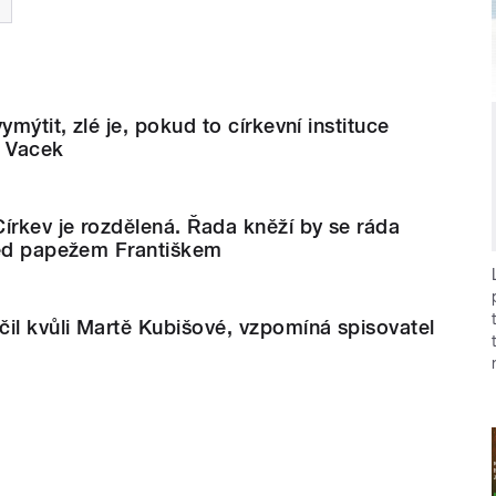
ymýtit, zlé je, pokud to církevní instituce
z Vacek
írkev je rozdělená. Řada kněží by se ráda
řed papežem Františkem
il kvůli Martě Kubišové, vzpomíná spisovatel