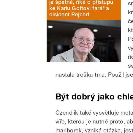
je špatně, říká o přístupu
s
ke Karlu Gottovi farář a
k
disident Rejchrt
č
k
P
v
ř
s
nastala trošku tma. Použil js
Být dobrý jako chl
Czendlik také vysvětluje metaf
víře, kterou je nutné proto, a
marlborek, vzniká otázka, jes