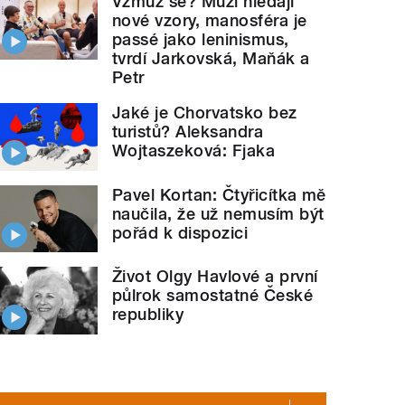
Vzmuž se? Muži hledají
nové vzory, manosféra je
passé jako leninismus,
tvrdí Jarkovská, Maňák a
Petr
Jaké je Chorvatsko bez
turistů? Aleksandra
Wojtaszeková: Fjaka
Pavel Kortan: Čtyřicítka mě
naučila, že už nemusím být
pořád k dispozici
Život Olgy Havlové a první
půlrok samostatné České
republiky