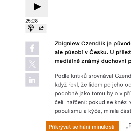
25:28
Zbigniew Czendlik je původ
ale působí v Česku. U přílež
mediálně známý duchovní p
Podle kritiků srovnával Czen
když řekl, že lidem po jeho 
podobně jako tomu bylo v pří
čelil nařčení: pokud se kněz 
populismu a kýče, mínila část
„
Přikrývat selhání minulosti