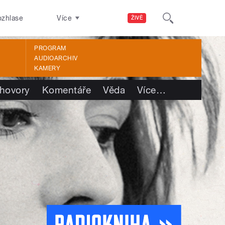
ozhlase
Více
ŽIVĚ
PROGRAM
AUDIOARCHIV
KAMERY
hovory
Komentáře
Věda
Více
…