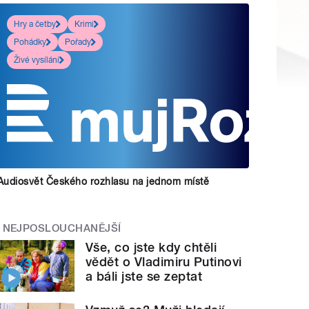
Hry a četby
Krimi
Pohádky
Pořady
Živé vysílání
Audiosvět Českého rozhlasu na jednom místě
NEJPOSLOUCHANĚJŠÍ
Vše, co jste kdy chtěli
vědět o Vladimiru Putinovi
a báli jste se zeptat