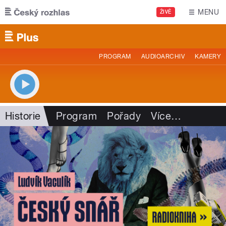
Přejít k hlavnímu obsahu
MENU
ŽIVĚ
PROGRAM
AUDIOARCHIV
KAMERY
Historie
Program
Pořady
Více
…