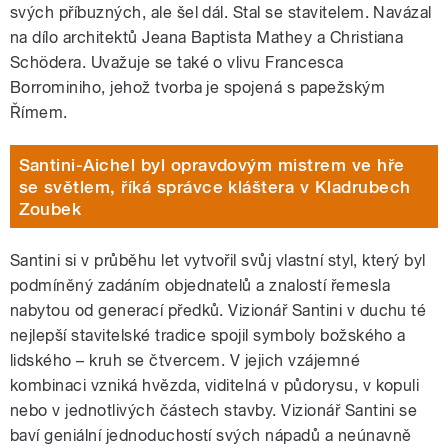
svých příbuzných, ale šel dál. Stal se stavitelem. Navázal
na dílo architektů Jeana Baptista Mathey a Christiana
Schödera. Uvažuje se také o vlivu Francesca
Borrominiho, jehož tvorba je spojená s papežským
Římem.
Santini-Aichel byl opravdovým mistrem ve hře
se světlem, říká správce kláštera v Kladrubech
Zoubek
Santini si v průběhu let vytvořil svůj vlastní styl, který byl
podmíněný zadáním objednatelů a znalostí řemesla
nabytou od generací předků. Vizionář Santini v duchu té
nejlepší stavitelské tradice spojil symboly božského a
lidského – kruh se čtvercem. V jejich vzájemné
kombinaci vzniká hvězda, viditelná v půdorysu, v kopuli
nebo v jednotlivých částech stavby. Vizionář Santini se
baví geniální jednoduchostí svých nápadů a neúnavně