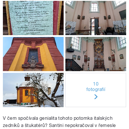
10
fotografií
V čem spočívala genialita tohoto potomka italských
zedníků a štukatérů? Santini nepokračoval v řemesle