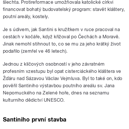
šlechta. Protireformace umožňovala katolické církvi
financovat bohatý budovatelský program: stavět kláštery,
poutní areály, kostely.
Je s údivem, jak Santini s kružítkem v ruce pracoval na
cestách v kočáře, když křižoval po Čechách a Moravě.
Jinak nemohl stihnout to, co se mu za jeho krátký život
podařilo (zemřel ve 46 letech).
Jednou z klíčových osobností v jeho závratném
profesním vzestupu byl opat cisterciáckého kláštera ve
Žďáru nad Sázavou Václav Vejmluva. Byl to také on, kdo
pověřil Santiniho výstavbou poutního areálu sv. Jana
Nepomuckého na Zelené hoře, dnes na seznamu
kulturního dědictví UNESCO.
Santiniho první stavba