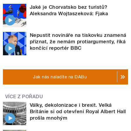
Jaké je Chorvatsko bez turistů?
Aleksandra Wojtaszeková: Fjaka
Nepustit novináře na tiskovku znamená
přiznat, že nemám protiargumenty, říká
končící reportér BBC
Jak nás naladíte na DABu
VÍCE Z POŘADU
Války, dekolonizace i brexit. Velká
Británie si od otevření Royal Albert Hall
prošla mnohým