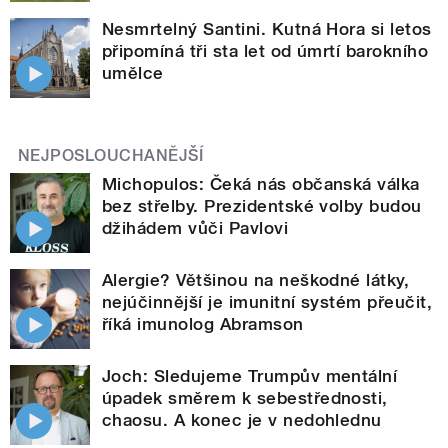
Nesmrtelný Santini. Kutná Hora si letos
připomíná tři sta let od úmrtí barokního
umělce
NEJPOSLOUCHANĚJŠÍ
Michopulos: Čeká nás občanská válka
bez střelby. Prezidentské volby budou
džihádem vůči Pavlovi
Alergie? Většinou na neškodné látky,
nejúčinnější je imunitní systém přeučit,
říká imunolog Abramson
Joch: Sledujeme Trumpův mentální
úpadek směrem k sebestřednosti,
chaosu. A konec je v nedohlednu