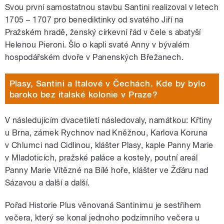
Svou první samostatnou stavbu Santini realizoval v letech
1705 – 1707 pro benediktinky od svatého Jiří na
Pražském hradě, ženský církevní řád v čele s abatyší
Helenou Pieroni. Šlo o kapli svaté Anny v bývalém
hospodářském dvoře v Panenských Břežanech.
Plasy, Santini a Italové v Čechách. Kde by bylo
baroko bez italské kolonie v Praze?
V následujícím dvacetiletí následovaly, namátkou: Křtiny
u Brna, zámek Rychnov nad Kněžnou, Karlova Koruna
v Chlumci nad Cidlinou, klášter Plasy, kaple Panny Marie
v Mladoticích, pražské paláce a kostely, poutní areál
Panny Marie Vítězné na Bílé hoře, klášter ve Žďáru nad
Sázavou a další a další.
Pořad Historie Plus věnovaná Santinimu je sestřihem
večera, který se konal jednoho podzimního večera u