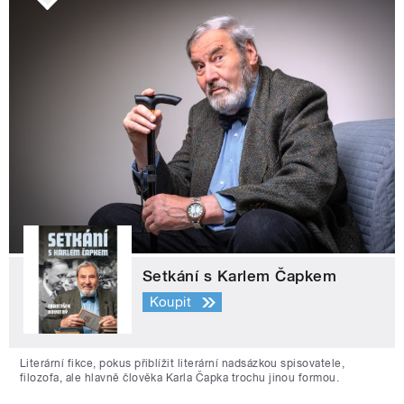
Setkání s Karlem Čapkem
Koupit
Literární fikce, pokus přiblížit literární nadsázkou spisovatele,
filozofa, ale hlavně člověka Karla Čapka trochu jinou formou.