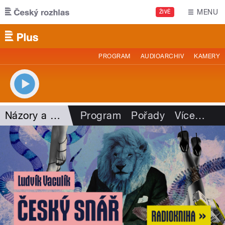
Přejít k hlavnímu obsahu
MENU
ŽIVĚ
PROGRAM
AUDIOARCHIV
KAMERY
Názory a argumenty
Program
Pořady
Více
…