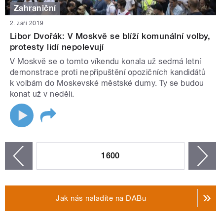
Zahraniční
2. září 2019
Libor Dvořák: V Moskvě se blíží komunální volby,
protesty lidí nepolevují
V Moskvě se o tomto víkendu konala už sedmá letní
demonstrace proti nepřipuštění opozičních kandidátů
k volbám do Moskevské městské dumy. Ty se budou
konat už v neděli.
STRÁNKY
1600
n
zí
Jak nás naladíte na DABu