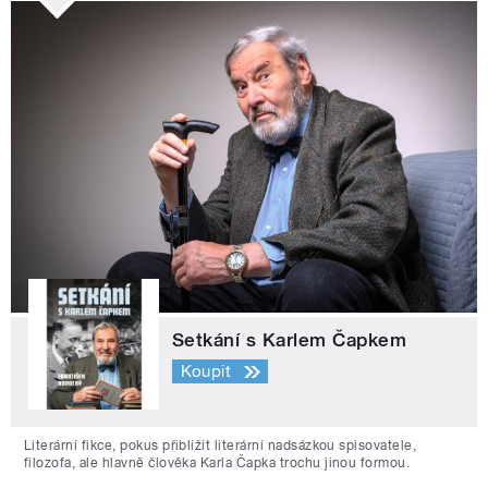
Setkání s Karlem Čapkem
Koupit
Literární fikce, pokus přiblížit literární nadsázkou spisovatele,
filozofa, ale hlavně člověka Karla Čapka trochu jinou formou.