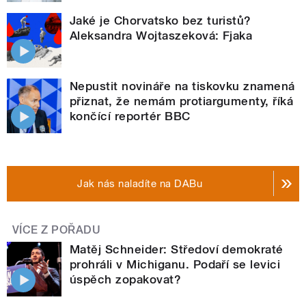
Jaké je Chorvatsko bez turistů?
Aleksandra Wojtaszeková: Fjaka
Nepustit novináře na tiskovku znamená
přiznat, že nemám protiargumenty, říká
končící reportér BBC
Jak nás naladíte na DABu
VÍCE Z POŘADU
Matěj Schneider: Středoví demokraté
prohráli v Michiganu. Podaří se levici
úspěch zopakovat?