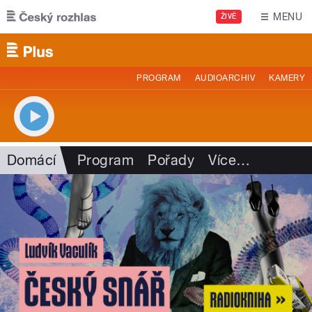
Přejít k hlavnímu obsahu
MENU
ŽIVĚ
PROGRAM
AUDIOARCHIV
KAMERY
Domácí
Program
Pořady
Více
…