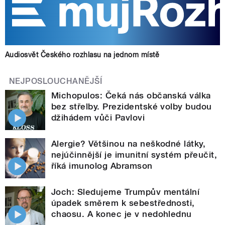
Audiosvět Českého rozhlasu na jednom místě
NEJPOSLOUCHANĚJŠÍ
Michopulos: Čeká nás občanská válka
bez střelby. Prezidentské volby budou
džihádem vůči Pavlovi
Alergie? Většinou na neškodné látky,
nejúčinnější je imunitní systém přeučit,
říká imunolog Abramson
Joch: Sledujeme Trumpův mentální
úpadek směrem k sebestřednosti,
chaosu. A konec je v nedohlednu