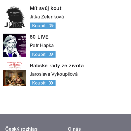
Mít svůj kout
Jitka Zelenková
Koupit
80 LIVE
Petr Hapka
Koupit
Babské rady ze života
Jaroslava Vykoupilová
Koupit
Český rozhlas
O nás