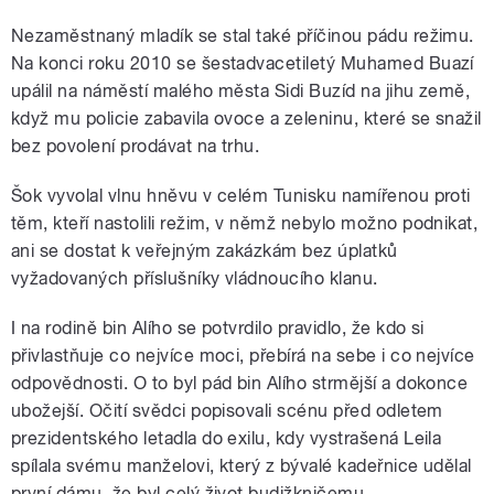
Nezaměstnaný mladík se stal také příčinou pádu režimu.
Na konci roku 2010 se šestadvacetiletý Muhamed Buazí
upálil na náměstí malého města Sidi Buzíd na jihu země,
když mu policie zabavila ovoce a zeleninu, které se snažil
bez povolení prodávat na trhu.
Šok vyvolal vlnu hněvu v celém Tunisku namířenou proti
těm, kteří nastolili režim, v němž nebylo možno podnikat,
ani se dostat k veřejným zakázkám bez úplatků
vyžadovaných příslušníky vládnoucího klanu.
I na rodině bin Alího se potvrdilo pravidlo, že kdo si
přivlastňuje co nejvíce moci, přebírá na sebe i co nejvíce
odpovědnosti. O to byl pád bin Alího strmější a dokonce
ubožejší. Očití svědci popisovali scénu před odletem
prezidentského letadla do exilu, kdy vystrašená Leila
spílala svému manželovi, který z bývalé kadeřnice udělal
první dámu, že byl celý život budižkničemu.