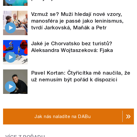
Vzmuž se? Muži hledají nové vzory,
manosféra je passé jako leninismus,
tvrdí Jarkovská, Maňák a Petr
Jaké je Chorvatsko bez turistů?
Aleksandra Wojtaszeková: Fjaka
Pavel Kortan: Čtyřicítka mě naučila, že
už nemusím být pořád k dispozici
Jak nás naladíte na DABu