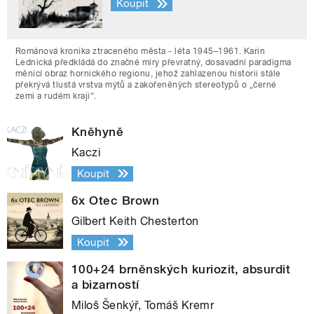
Koupit
Románová kronika ztraceného města - léta 1945–1961. Karin
Lednická předkládá do značné míry převratný, dosavadní paradigma
měnící obraz hornického regionu, jehož zahlazenou historii stále
překrývá tlustá vrstva mýtů a zakořeněných stereotypů o „černé
zemi a rudém kraji“.
Kněhyně
Kaczi
Koupit
6x Otec Brown
Gilbert Keith Chesterton
Koupit
100+24 brněnských kuriozit, absurdit
a bizarností
Miloš Šenkýř, Tomáš Kremr