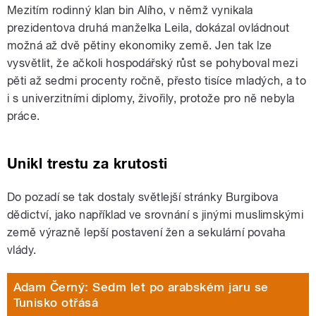
Mezitím rodinný klan bin Alího, v němž vynikala
prezidentova druhá manželka Leila, dokázal ovládnout
možná až dvě pětiny ekonomiky země. Jen tak lze
vysvětlit, že ačkoli hospodářský růst se pohyboval mezi
pěti až sedmi procenty ročně, přesto tisíce mladých, a to
i s univerzitními diplomy, živořily, protože pro ně nebyla
práce.
Unikl trestu za krutosti
Do pozadí se tak dostaly světlejší stránky Burgibova
dědictví, jako například ve srovnání s jinými muslimskými
země výrazně lepší postavení žen a sekulární povaha
vlády.
Adam Černý: Sedm let po arabském jaru se
Tunisko otřásá