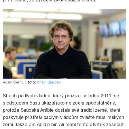
Adam Černý
|
foto:
Khalil Baalbaki
Strach padlých vládců, který prožívali v lednu 2011, se
s odstupem času ukázal jako ne zcela opodstatněný,
protože Saúdská Arábie dostála své tradici země, která
poskytuje přístřeší padlým vládcům zvláště muslimských
zemí, takže Zín Abidín bin Alí mohl tento čtvrtek zesnout