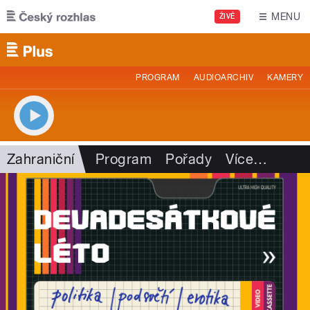
Přejít k hlavnímu obsahu
MENU
ŽIVĚ
PROGRAM
AUDIOARCHIV
KAMERY
Zahraniční
Program
Pořady
Více
…