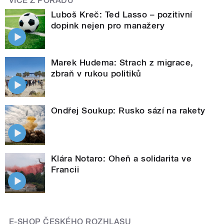
VÍCE Z POŘADU
Luboš Kreč: Ted Lasso – pozitivní
dopink nejen pro manažery
Marek Hudema: Strach z migrace,
zbraň v rukou politiků
Ondřej Soukup: Rusko sází na rakety
Klára Notaro: Oheň a solidarita ve
Francii
E-SHOP ČESKÉHO ROZHLASU