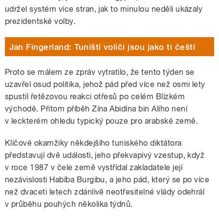
udržel systém více stran, jak to minulou neděli ukázaly
prezidentské volby.
Jan Fingerland: Tuniští voliči jsou jako ti čeští
Proto se málem ze zpráv vytratilo, že tento týden se
uzavřel osud politika, jehož pád před více než osmi lety
spustil řetězovou reakci otřesů po celém Blízkém
východě. Přitom příběh Zína Abidína bin Alího není
v leckterém ohledu typický pouze pro arabské země.
Klíčové okamžiky někdejšího tuniského diktátora
představují dvě události, jeho překvapivý vzestup, když
v roce 1987 v čele země vystřídal zakladatele její
nezávislosti Habíba Burgibu, a jeho pád, který se po více
než dvaceti letech zdánlivě neotřesitelné vlády odehrál
v průběhu pouhých několika týdnů.