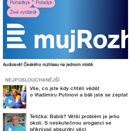
Pohádky
Pořady
Živé vysílání
Audiosvět Českého rozhlasu na jednom místě
NEJPOSLOUCHANĚJŠÍ
Vše, co jste kdy chtěli vědět
o Vladimiru Putinovi a báli jste se zeptat
Telička: Babiš? Větší problém je jeho
okolí. S neskutečnou arogancí se
přikrývají absurdní věci