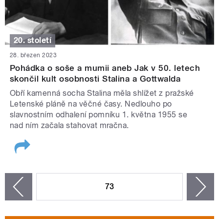
20. století
28. březen 2023
Pohádka o soše a mumii aneb Jak v 50. letech
skončil kult osobnosti Stalina a Gottwalda
Obří kamenná socha Stalina měla shlížet z pražské
Letenské pláně na věčné časy. Nedlouho po
slavnostním odhalení pomníku 1. května 1955 se
nad ním začala stahovat mračna.
STRÁNKY
73
n
zí