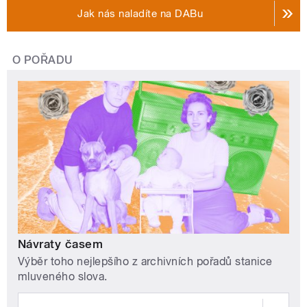
Jak nás naladíte na DABu
O POŘADU
Návraty časem
Výběr toho nejlepšího z archivních pořadů stanice
mluveného slova.