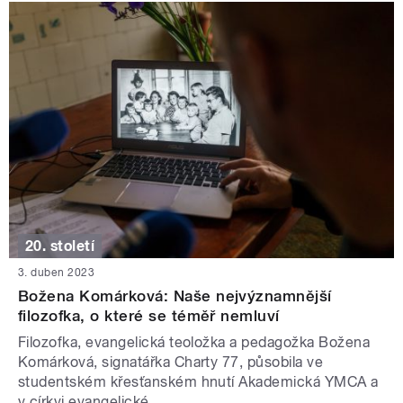
20. století
3. duben 2023
Božena Komárková: Naše nejvýznamnější
filozofka, o které se téměř nemluví
Filozofka, evangelická teoložka a pedagožka Božena
Komárková, signatářka Charty 77, působila ve
studentském křesťanském hnutí Akademická YMCA a
v církvi evangelické.