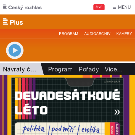
Přejít k hlavnímu obsahu
MENU
ŽIVĚ
PROGRAM
AUDIOARCHIV
KAMERY
Návraty časem
Program
Pořady
Více
…