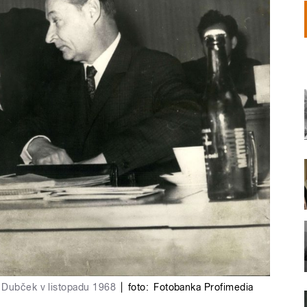
 Dubček v listopadu 1968
|
foto:
Fotobanka Profimedia