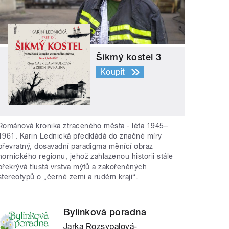
Šikmý kostel 3
Koupit
Románová kronika ztraceného města - léta 1945–
1961. Karin Lednická předkládá do značné míry
převratný, dosavadní paradigma měnící obraz
hornického regionu, jehož zahlazenou historii stále
překrývá tlustá vrstva mýtů a zakořeněných
stereotypů o „černé zemi a rudém kraji“.
Bylinková poradna
Jarka Rozsypalová-