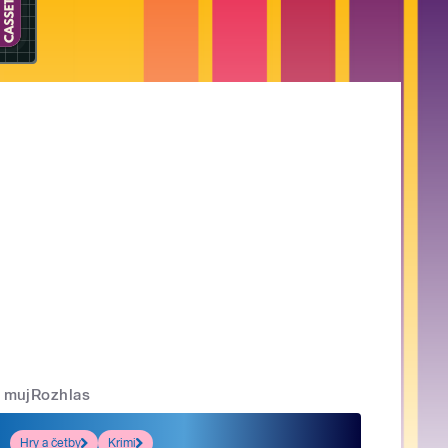
mujRozhlas
Hry a četby
Krimi