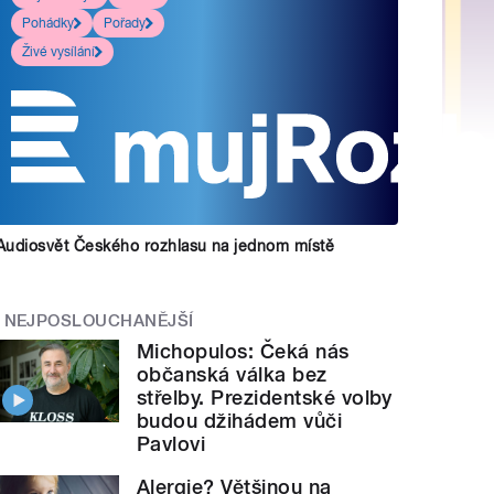
Pohádky
Pořady
Živé vysílání
Audiosvět Českého rozhlasu na jednom místě
NEJPOSLOUCHANĚJŠÍ
Michopulos: Čeká nás
občanská válka bez
střelby. Prezidentské volby
budou džihádem vůči
Pavlovi
Alergie? Většinou na