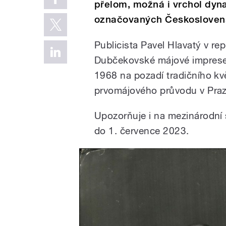
přelom, možná i vrchol dyn
označovaných Českoslovens
Publicista Pavel Hlavatý v r
Dubčekovské májové imprese p
1968 na pozadí tradičního kv
prvomájového průvodu v Praz
Upozorňuje i na mezinárodní 
do 1. července 2023.