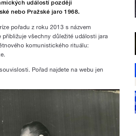
amických událostí později
ké nebo Pražské jaro 1968.
epríze pořadu z roku 2013 s názvem
řibližuje všechny důležité události jara
ětnového komunistického rituálu:
e.
souvislosti. Pořad najdete na webu jen