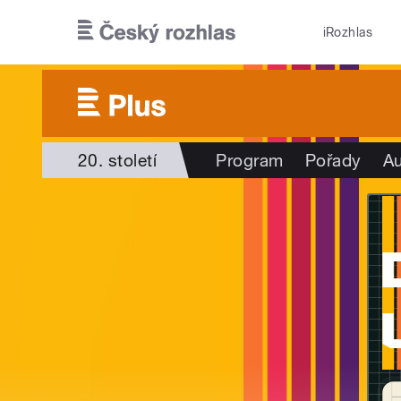
Přejít k hlavnímu obsahu
iRozhlas
20. století
Program
Pořady
Au