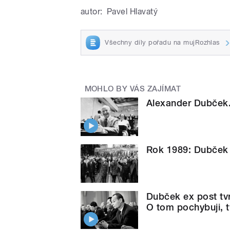
autor:
Pavel Hlavatý
Všechny díly pořadu na mujRozhlas
MOHLO BY VÁS ZAJÍMAT
Alexander Dubček. 
Rok 1989: Dubček 
Dubček ex post tvr
O tom pochybuji, t