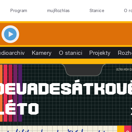
Program
mujRozhlas
Stanice
O r
dioarchiv
Kamery
O stanici
Projekty
Rozh