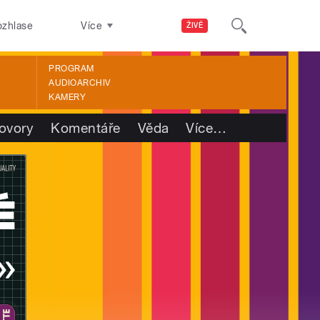
ozhlase
Více
ŽIVĚ
PROGRAM
AUDIOARCHIV
KAMERY
ovory
Komentáře
Věda
Více
…