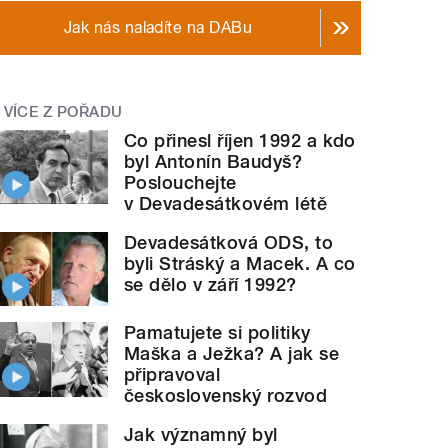
Jak nás naladíte na DABu
VÍCE Z POŘADU
Co přinesl říjen 1992 a kdo
byl Antonín Baudyš?
Poslouchejte
v Devadesátkovém létě
Devadesátková ODS, to
byli Stráský a Macek. A co
se dělo v září 1992?
Pamatujete si politiky
Maška a Ježka? A jak se
připravoval
československý rozvod
Jak významný byl