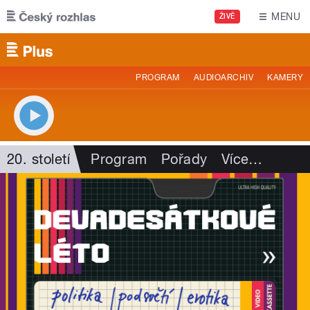
Přejít k hlavnímu obsahu
MENU
ŽIVĚ
PROGRAM
AUDIOARCHIV
KAMERY
20. století
Program
Pořady
Více
…