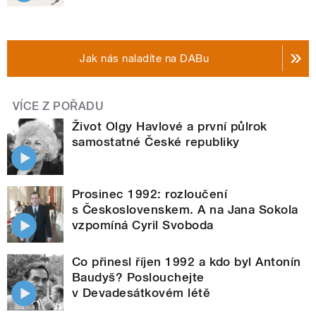
Jak nás naladíte na DABu
VÍCE Z POŘADU
Život Olgy Havlové a první půlrok
samostatné České republiky
Prosinec 1992: rozloučení
s Československem. A na Jana Sokola
vzpomíná Cyril Svoboda
Co přinesl říjen 1992 a kdo byl Antonín
Baudyš? Poslouchejte
v Devadesátkovém létě