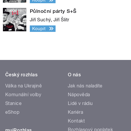
Půlnoční párty S+Š
Jiří Suchý, Jiří Šlitr
Koupit
Český rozhlas
O nás
Válka na Ukrajině
Jak nás naladíte
Komunální volby
Nápověda
Stanice
Lidé v rádiu
eShop
Kariéra
Kontakt
Rozhlasový poplatek
mujRozhlas