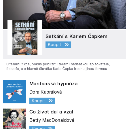
Setkání s Karlem Čapkem
Koupit
Literární fikce, pokus přiblížit literární nadsázkou spisovatele,
filozofa, ale hlavně člověka Karla Čapka trochu jinou formou.
Mariborská hypnóza
Dora Kaprálová
Koupit
Co život dal a vzal
Betty MacDonaldová
Koupit