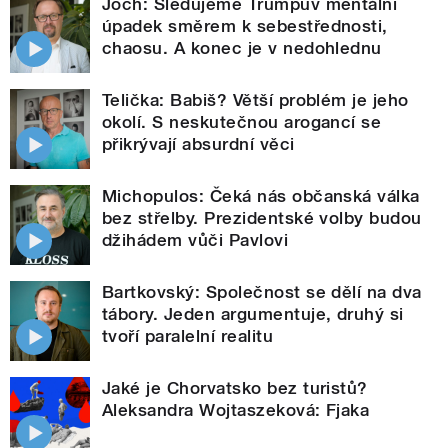
Joch: Sledujeme Trumpův mentální
úpadek směrem k sebestřednosti,
chaosu. A konec je v nedohlednu
Telička: Babiš? Větší problém je jeho
okolí. S neskutečnou arogancí se
přikrývají absurdní věci
Michopulos: Čeká nás občanská válka
bez střelby. Prezidentské volby budou
džihádem vůči Pavlovi
Bartkovský: Společnost se dělí na dva
tábory. Jeden argumentuje, druhý si
tvoří paralelní realitu
Jaké je Chorvatsko bez turistů?
Aleksandra Wojtaszeková: Fjaka