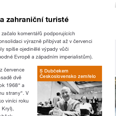
 a zahraniční turisté
 začalo komentářů podporujících
nsolidaci výrazně přibývat až v červenci
ly spíše ojedinělé výpady vůči
odné Evropě a západním imperialistům).
z července
S Dubčekem
Československo zemřelo
zásadě dvě
rok 1968“ a
u strany“. V
o viníci roku
 Kryl),