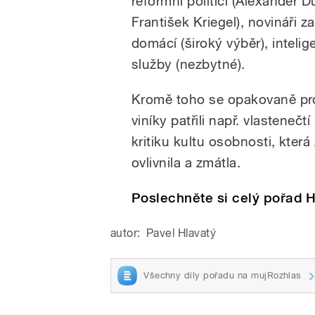
reformní politici (Alexander 
František Kriegel), novináři za
domácí (široký výběr), intelig
služby (nezbytné).
Kromě toho se opakovaně pro
viníky patřili např. vlastenečtí
kritiku kultu osobnosti, která
ovlivnila a zmátla.
Poslechněte si celý pořad Hi
autor:
Pavel Hlavatý
Všechny díly pořadu na mujRozhlas