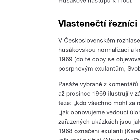
Husákově nástupu k moci.
Vlastenečtí řezníci
V Československém rozhlase
husákovskou normalizaci a ko
1969 (do té doby se objevova
posrpnovým exulantům, Svob
Pasáže vybrané z komentářů 
až prosince 1969 ilustrují v 
teze: „kdo všechno mohl za 
„jak obnovujeme vedoucí úloh
zařazených ukázkách jsou jak
1968 označeni exulanti (Karel