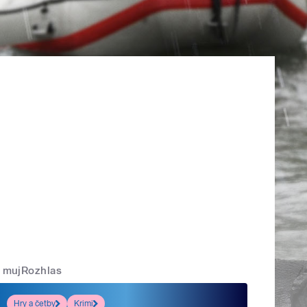
mujRozhlas
Hry a četby
Krimi