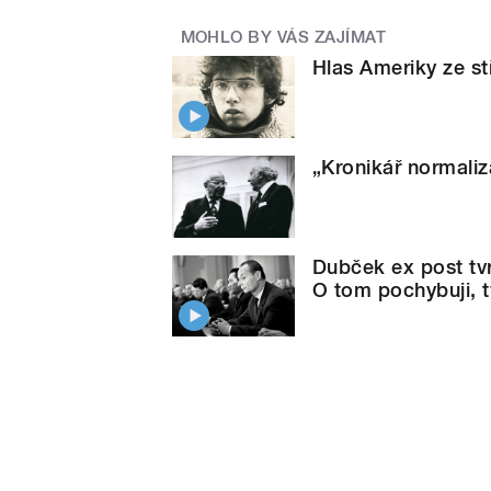
MOHLO BY VÁS ZAJÍMAT
Hlas Ameriky ze st
„Kronikář normaliz
Dubček ex post tvr
O tom pochybuji, t