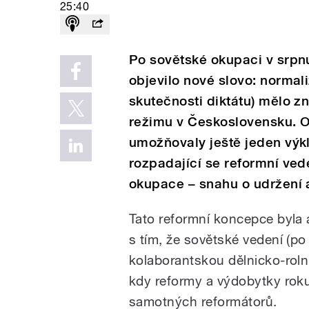
25:40
Po sovětské okupaci v srpn
objevilo nové slovo: normal
skutečnosti diktátu) mělo z
režimu v Československu. 
umožňovaly ještě jeden výkl
rozpadající se reformní ved
okupace – snahu o udržení 
Tato reformní koncepce byla a
s tím, že sovětské vedení (p
kolaborantskou dělnicko-rolnic
kdy reformy a výdobytky rok
samotných reformátorů.