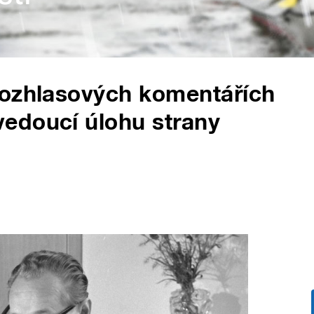
rozhlasových komentářích
edoucí úlohu strany