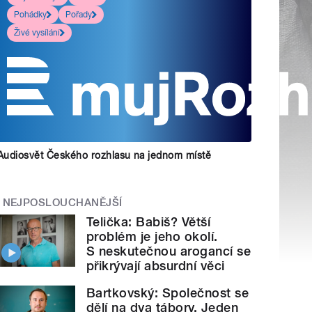
Pohádky
Pořady
Živé vysílání
Audiosvět Českého rozhlasu na jednom místě
NEJPOSLOUCHANĚJŠÍ
Telička: Babiš? Větší
problém je jeho okolí.
S neskutečnou arogancí se
přikrývají absurdní věci
Bartkovský: Společnost se
dělí na dva tábory. Jeden