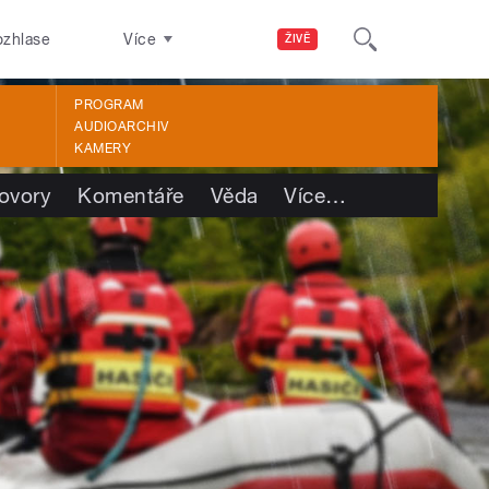
ozhlase
Více
ŽIVĚ
PROGRAM
AUDIOARCHIV
KAMERY
ovory
Komentáře
Věda
Více
…