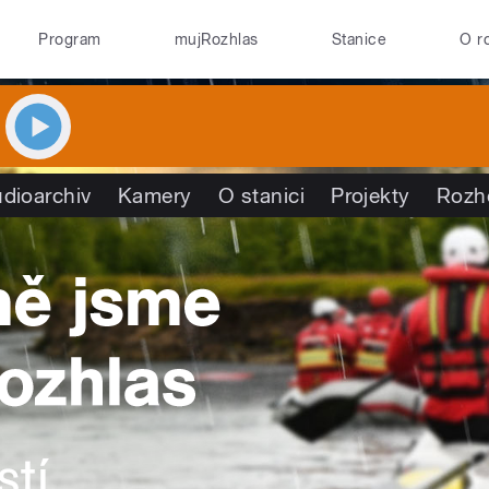
Program
mujRozhlas
Stanice
O r
dioarchiv
Kamery
O stanici
Projekty
Rozh