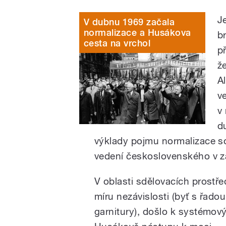
J
V dubnu 1969 začala
normalizace a Husákova
b
cesta na vrchol
p
ž
A
v
v
d
výklady pojmu normalizace so
vedení československého v zá
V oblasti sdělovacích prostře
míru nezávislosti (byť s řad
garnitury), došlo k systém