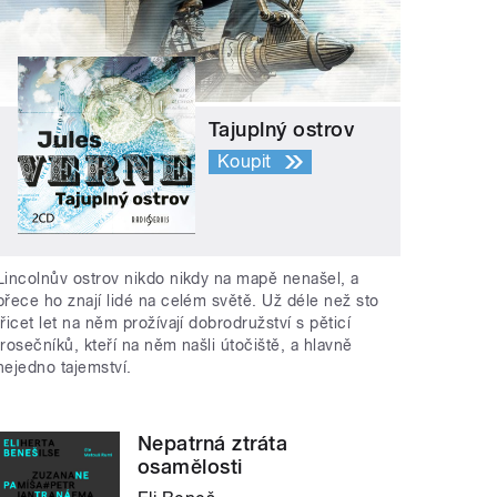
Tajuplný ostrov
Koupit
Lincolnův ostrov nikdo nikdy na mapě nenašel, a
přece ho znají lidé na celém světě. Už déle než sto
třicet let na něm prožívají dobrodružství s pěticí
trosečníků, kteří na něm našli útočiště, a hlavně
nejedno tajemství.
Nepatrná ztráta
osamělosti