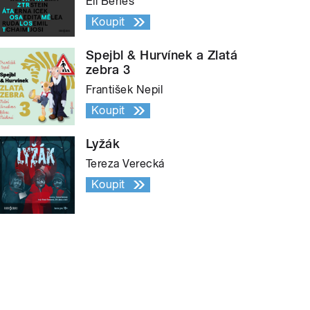
Eli Beneš
Koupit
Spejbl & Hurvínek a Zlatá
zebra 3
František Nepil
Koupit
Lyžák
Tereza Verecká
Koupit