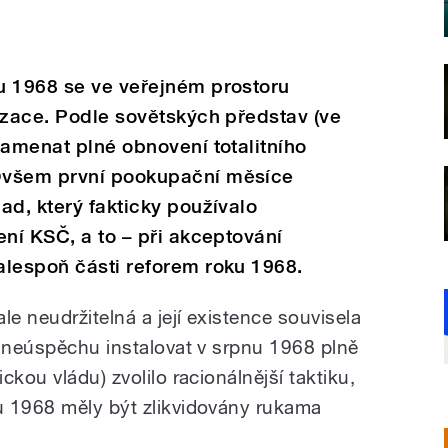
u 1968 se ve veřejném prostoru
izace. Podle sovětských představ (ve
namenat plné obnovení totalitního
Ovšem první pookupační měsíce
ad, který fakticky používalo
ení KSČ, a to – při akceptování
alespoň části reforem roku 1968.
le neudržitelná a její existence souvisela
o neúspěchu instalovat v srpnu 1968 plně
kou vládu) zvolilo racionálnější taktiku,
u 1968 měly být zlikvidovány rukama