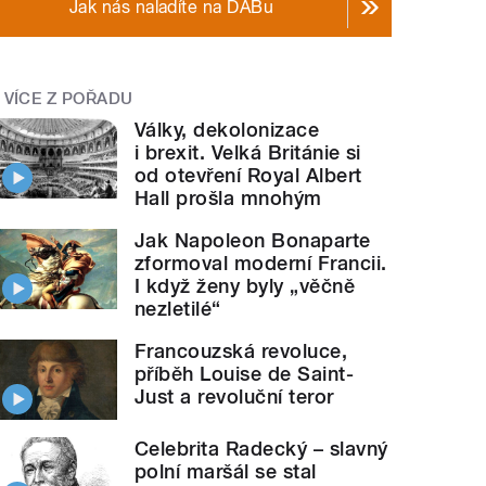
Jak nás naladíte na DABu
VÍCE Z POŘADU
Války, dekolonizace
i brexit. Velká Británie si
od otevření Royal Albert
Hall prošla mnohým
Jak Napoleon Bonaparte
zformoval moderní Francii.
I když ženy byly „věčně
nezletilé“
Francouzská revoluce,
příběh Louise de Saint-
Just a revoluční teror
Celebrita Radecký – slavný
polní maršál se stal