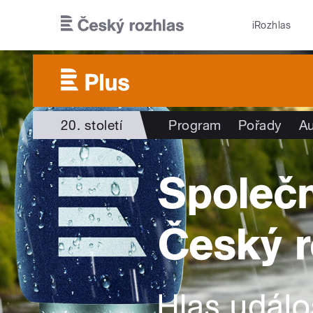
Přejít k hlavnímu obsahu
iRozhlas
20. století
Program
Pořady
Au