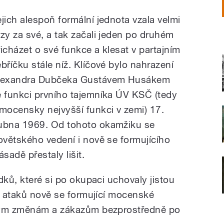
ejich alespoň formální jednota vzala velmi
rzy za své, a tak začali jeden po druhém
řicházet o své funkce a klesat v partajním
ebříčku stále níž. Klíčové bylo nahrazení
lexandra Dubčeka Gustávem Husákem
e funkci prvního tajemníka ÚV KSČ (tedy
 mocensky nejvyšší funkci v zemi) 17.
ubna 1969. Od tohoto okamžiku se
větského vedení i nově se formujícího
sadě přestaly lišit.
dků, které si po okupaci uchovaly jistou
ou ataků nově se formující mocenské
ovým změnám a zákazům bezprostředně po