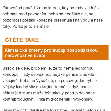
Zároveň připouští, že po letech, kdy se tady víc řešila
ochrana proti povodním, nebo se nedělalo nic, se
pozornost politiků konečně přesunula i na vodu a naše
toky. Pořád je to ale málo.
Klimatické změny prohlubují hospodářskou
nerovnost ve světě
„Něco se děje, problém je, že to nemá jednotnou
koncepci. Tady se vezmou nějaké peníze a někde
v krajině, třeba na Vysočině, se postaví jeden rybník.
Nějaký kladný vliv na krajinu to má, i když, podle
některých studií může být takový postup dokonce
kontraproduktivní,“ říká hydrochemik Pivokonský.
„Musíme říct: ‚dělali jsme to špatně‘, udělat tlustou čáru