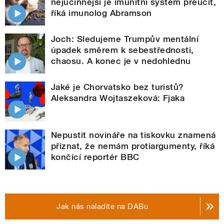
nejúčinnější je imunitní systém přeučit,
říká imunolog Abramson
Joch: Sledujeme Trumpův mentální
úpadek směrem k sebestřednosti,
chaosu. A konec je v nedohlednu
Jaké je Chorvatsko bez turistů?
Aleksandra Wojtaszeková: Fjaka
Nepustit novináře na tiskovku znamená
přiznat, že nemám protiargumenty, říká
končící reportér BBC
Jak nás naladíte na DABu