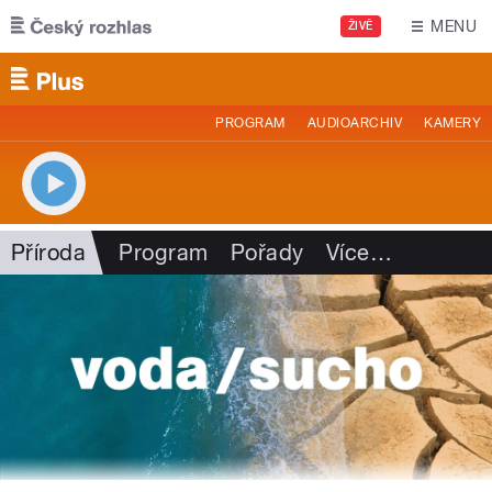
Přejít k hlavnímu obsahu
MENU
ŽIVĚ
PROGRAM
AUDIOARCHIV
KAMERY
Příroda
Program
Pořady
Více
…