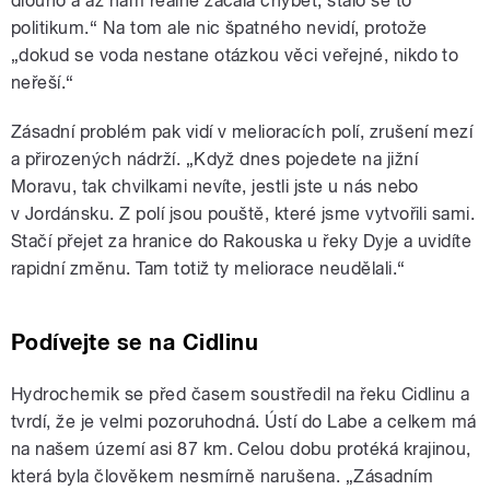
dlouho a až nám reálně začala chybět, stalo se to
politikum.“ Na tom ale nic špatného nevidí, protože
„dokud se voda nestane otázkou věci veřejné, nikdo to
neřeší.“
Zásadní problém pak vidí v melioracích polí, zrušení mezí
a přirozených nádrží. „Když dnes pojedete na jižní
Moravu, tak chvilkami nevíte, jestli jste u nás nebo
v Jordánsku. Z polí jsou pouště, které jsme vytvořili sami.
Stačí přejet za hranice do Rakouska u řeky Dyje a uvidíte
rapidní změnu. Tam totiž ty meliorace neudělali.“
Podívejte se na Cidlinu
Hydrochemik se před časem soustředil na řeku Cidlinu a
tvrdí, že je velmi pozoruhodná. Ústí do Labe a celkem má
na našem území asi 87 km. Celou dobu protéká krajinou,
která byla člověkem nesmírně narušena. „Zásadním