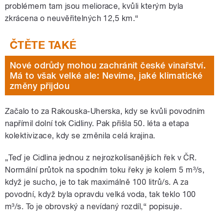
problémem tam jsou meliorace, kvůli kterým byla
zkrácena o neuvěřitelných 12,5 km.“
Nové odrůdy mohou zachránit české vinařství.
Má to však velké ale: Nevíme, jaké klimatické
změny přijdou
Začalo to za Rakouska-Uherska, kdy se kvůli povodním
napřímil dolní tok Cidliny. Pak přišla 50. léta a etapa
kolektivizace, kdy se změnila celá krajina.
„Teď je Cidlina jednou z nejrozkolísanějších řek v ČR.
Normální průtok na spodním toku řeky je kolem 5 m³/s,
když je sucho, je to tak maximálně 100 litrů/s. A za
povodní, když byla opravdu velká voda, tak teklo 100
m³/s. To je obrovský a nevídaný rozdíl,“ popisuje.