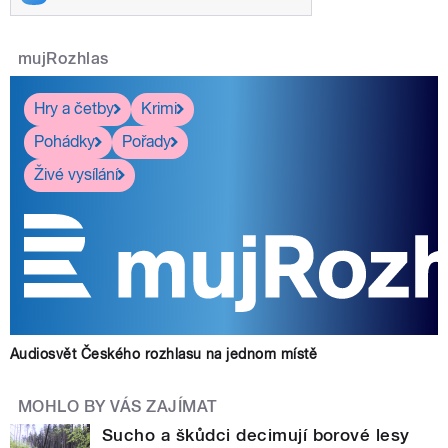
mujRozhlas
Hry a četby
Krimi
Pohádky
Pořady
Živé vysílání
Audiosvět Českého rozhlasu na jednom místě
MOHLO BY VÁS ZAJÍMAT
Sucho a škůdci decimují borové lesy