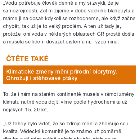
„Vodu potřebuje člověk denně a my si zvykli, že je
samozřejmostí. Zatím žijeme v době vodního blahobytu a
máme ji na dosah kdykoli se rozhodneme, ale když začne
chybět, tak už je to velký problém. A ten už tady je,
protože loni voda v některých oblastech ČR prostě došla
a musela se lidem dovážet cisternami,“ vzpomíná.
Klimatické změny mění přírodní biorytmy.
Ohrožují i stěhovavé ptáky
To, že i nám na starém kontinentě musela v rámci změny
klimatu nutně voda dojít, víme podle hydrochemika už
nějakých 15, 20 let.
„Už tehdy bylo vidět, že se zdroje mění a zhoršuje se i
kvalita. Vědecké komunitě je to známo už poměrně