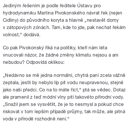
Jediným řešením je podle ředitele Ústavu pro
hydrodynamiku Martina Pivokonského návrat řek (nejen
Cidliny) do původního koryta a hlavně „nestavět domy
v zátopových zónách. Tam, kde to jde, pak nechat řekám
volnost,“ dodává.
Co pak Pivokonský říká na politiky, kteří nám léta
vnucovali názor, že žádné změny klimatu nejsou a ani
nebudou? Odpovídá oklikou:
„Nedávno se mě jedna normální, chytrá paní zcela vážně
zeptala, jestli by nebylo líp pít vodu neupravenou, stejně
jako naši předci. Co na to máte říct,“ ptá se vědec. Dotaz
ale pramenil z teď módní vlny pití takovéto přírodní vody.
„Snažil jsem se vysvětlit, že je to nesmysl a pokud chce
riskovat v tom lepším případě průjmy, tak může, ale pitná
voda v přírodě rozhodně není.“