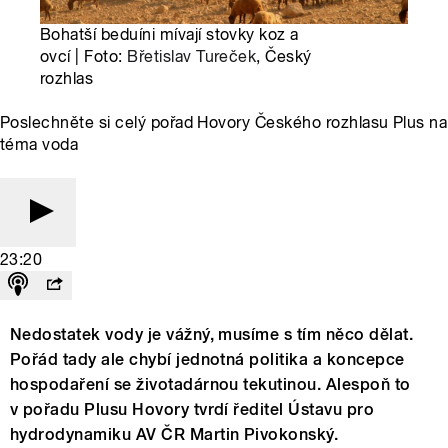
Bohatší beduíni mívají stovky koz a
ovcí | Foto:
Břetislav Tureček
, Český
rozhlas
Poslechněte si celý pořad Hovory Českého rozhlasu Plus na
téma voda
23:20
Nedostatek vody je vážný, musíme s tím něco dělat.
Pořád tady ale chybí jednotná politika a koncepce
hospodaření se životadárnou tekutinou. Alespoň to
v pořadu Plusu Hovory tvrdí ředitel Ústavu pro
hydrodynamiku AV ČR Martin Pivokonský.