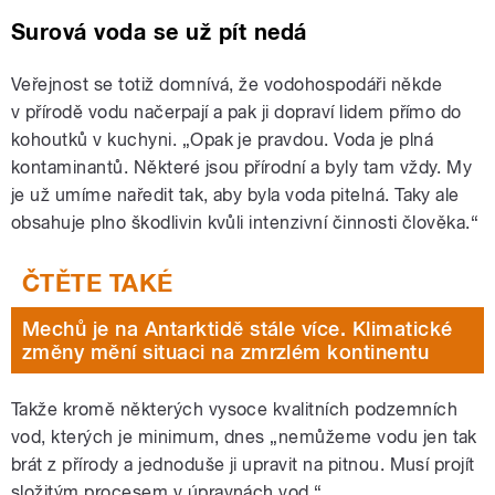
Surová voda se už pít nedá
Veřejnost se totiž domnívá, že vodohospodáři někde
v přírodě vodu načerpají a pak ji dopraví lidem přímo do
kohoutků v kuchyni. „Opak je pravdou. Voda je plná
kontaminantů. Některé jsou přírodní a byly tam vždy. My
je už umíme naředit tak, aby byla voda pitelná. Taky ale
obsahuje plno škodlivin kvůli intenzivní činnosti člověka.“
Mechů je na Antarktidě stále více. Klimatické
změny mění situaci na zmrzlém kontinentu
Takže kromě některých vysoce kvalitních podzemních
vod, kterých je minimum, dnes „nemůžeme vodu jen tak
brát z přírody a jednoduše ji upravit na pitnou. Musí projít
složitým procesem v úpravnách vod.“