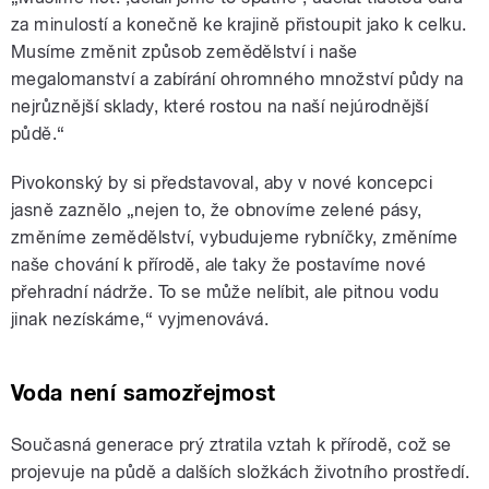
za minulostí a konečně ke krajině přistoupit jako k celku.
Musíme změnit způsob zemědělství i naše
megalomanství a zabírání ohromného množství půdy na
nejrůznější sklady, které rostou na naší nejúrodnější
půdě.“
Pivokonský by si představoval, aby v nové koncepci
jasně zaznělo „nejen to, že obnovíme zelené pásy,
změníme zemědělství, vybudujeme rybníčky, změníme
naše chování k přírodě, ale taky že postavíme nové
přehradní nádrže. To se může nelíbit, ale pitnou vodu
jinak nezískáme,“ vyjmenovává.
Voda není samozřejmost
Současná generace prý ztratila vztah k přírodě, což se
projevuje na půdě a dalších složkách životního prostředí.