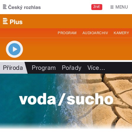
Přejít k hlavnímu obsahu
MENU
ŽIVĚ
PROGRAM
AUDIOARCHIV
KAMERY
Příroda
Program
Pořady
Více
…