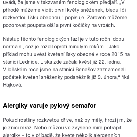
uvádí, že jsme v takzvaném fenologickém předjaří. „V
přírodě můžeme vidět první květy sněženek, bledulí či
rozkvetlou lísku obecnou,“ popisuje. Zároveň můžeme
pozorovat poupata olší a první kočičky na vrbách.
Nástup těchto fenologických fází je v tuto roční dobu
normální, což je rozdíl oproti minulým rokům. „Jako
příklad mohu uvést kvetení lísky obecné v roce 2015 na
stanici Lednice. Líska zde začala kvést již 22. ledna.
V loňském roce jsme na stanici Benešov zaznamenali
počátek kvetení sněženky podsněžník již 9. února,“ říká
Hájková.
Alergiky varuje pylový semafor
Pokud rostliny rozkvetou dříve, než by měly, hrozí jim, že
je zničí mráz. Nebo můžou ve zvýšené míře potrápit
alergiky – to v případě, že kvete několik alergenních