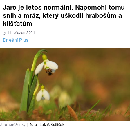
Jaro je letos normální. Napomohl tomu
sníh a mráz, který uškodil hrabošům a
klíšťatům
11. březen 2021
Dnešní Plus
Jaro, sněženky
|
foto:
Lukáš Králíček