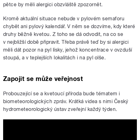
pětce by měli alergici obzvláště zpozornět.
Kromě aktuální situace nebude v pylovém semaforu
chybět ani pylový kalendář. V něm se dozvíme, kdy které
druhy běžně kvetou. Z toho se dá odvodit, na co se
v nejbližší době připravit. Třeba právě teď by si alergici
měli dát pozor na pyl lísky, jehož koncentrace v ovzduší
stoupá, a v teplejších lokalitách i na pyl olše.
Zapojit se může veřejnost
Probouzející se a kvetoucí příroda bude tématem i
biometeorologických zpráv. Krátká videa s nimi Český
hydrometeorologický ústav zveřejní každý týden.
Opožděný, nebo normální? Start