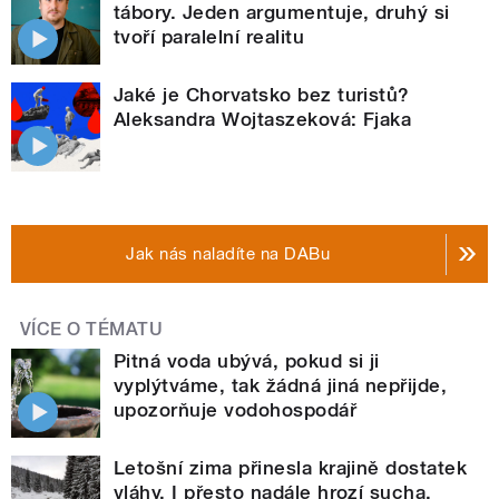
tábory. Jeden argumentuje, druhý si
tvoří paralelní realitu
Jaké je Chorvatsko bez turistů?
Aleksandra Wojtaszeková: Fjaka
Jak nás naladíte na DABu
VÍCE O TÉMATU
Pitná voda ubývá, pokud si ji
vyplýtváme, tak žádná jiná nepřijde,
upozorňuje vodohospodář
Letošní zima přinesla krajině dostatek
vláhy. I přesto nadále hrozí sucha,