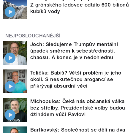
Z grónského ledovce odtálo 600 bilionů
kubíků vody
NEJPOSLOUCHANĚJŠÍ
Joch: Sledujeme Trumpův mentální
úpadek směrem k sebestřednosti,
chaosu. A konec je v nedohlednu
Telička: Babiš? Větší problém je jeho
okolí. S neskutečnou arogancí se
přikrývají absurdní věci
Michopulos: Čeká nás občanská válka
bez střelby. Prezidentské volby budou
džihádem vůči Pavlovi
Bartkovský: Společnost se dělí na dva