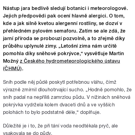
Nástup jara bedlivě sledují botanici i meteorologové.
Jejich předpovědi pak ocení hlavně alergici. O tom,
kde a jak silně kvetou alergenní rostliny, se dozví v
přehledném pylovém semaforu. Zatím se ale zdá, že
jarní příroda se probouzí pozvolně, a to zřejmě díky
průběhu uplynulé zimy. „Letošní zima nám určitě
pomohla díky sněhové pokrývce,“ vysvětluje Martin
Možný
z Českého hydrometeorologického ústavu
(ČHMÚ)
.
Sníh podle něj půdě poskytl potřebnou vláhu, čímž
výrazně zmírnil dlouhotrvající sucho. „Hodně pomohlo, že
sníh padal na nepříliš zamrzlou půdu. V nížinách sněhová
pokrývka vydržela kolem dvaceti dnů a ve vyšších
polohách to bylo podstatně déle,“ doplňuje.
Důležité je i to, že při tání voda neodtékala pryč, ale
vsakovala se do půdy.