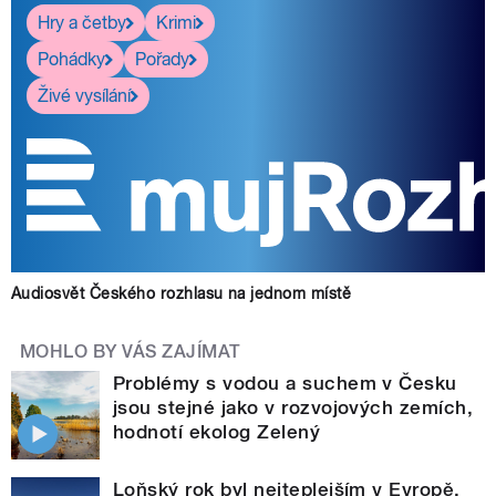
Hry a četby
Krimi
Pohádky
Pořady
Živé vysílání
Audiosvět Českého rozhlasu na jednom místě
MOHLO BY VÁS ZAJÍMAT
Problémy s vodou a suchem v Česku
jsou stejné jako v rozvojových zemích,
hodnotí ekolog Zelený
Loňský rok byl nejteplejším v Evropě.