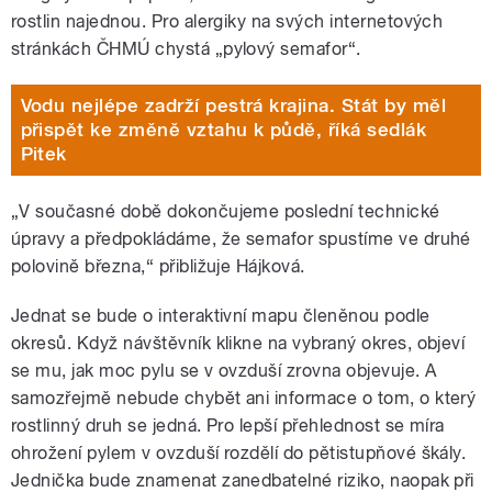
rostlin najednou. Pro alergiky na svých internetových
stránkách ČHMÚ chystá „pylový semafor“.
Vodu nejlépe zadrží pestrá krajina. Stát by měl
přispět ke změně vztahu k půdě, říká sedlák
Pitek
„V současné době dokončujeme poslední technické
úpravy a předpokládáme, že semafor spustíme ve druhé
polovině března,“ přibližuje Hájková.
Jednat se bude o interaktivní mapu členěnou podle
okresů. Když návštěvník klikne na vybraný okres, objeví
se mu, jak moc pylu se v ovzduší zrovna objevuje. A
samozřejmě nebude chybět ani informace o tom, o který
rostlinný druh se jedná. Pro lepší přehlednost se míra
ohrožení pylem v ovzduší rozdělí do pětistupňové škály.
Jednička bude znamenat zanedbatelné riziko, naopak při