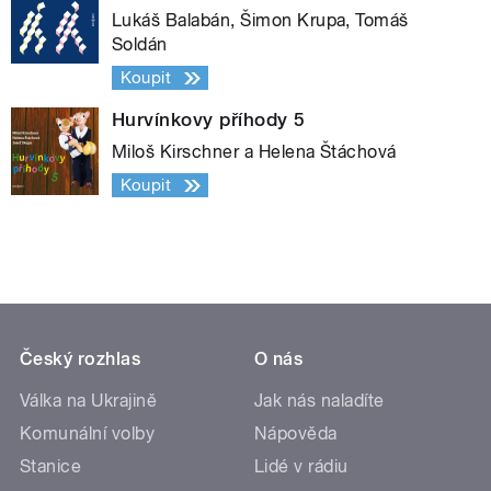
Lukáš Balabán, Šimon Krupa, Tomáš
Soldán
Koupit
Hurvínkovy příhody 5
Miloš Kirschner a Helena Štáchová
Koupit
Český rozhlas
O nás
Válka na Ukrajině
Jak nás naladíte
Komunální volby
Nápověda
Stanice
Lidé v rádiu