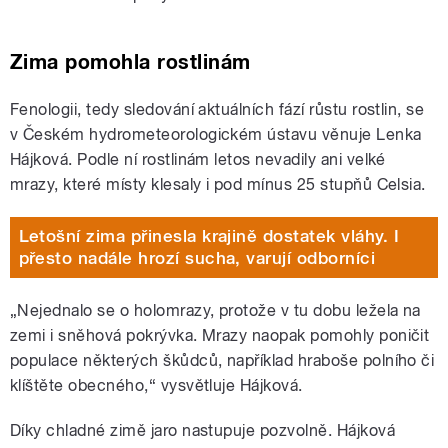
Zima pomohla rostlinám
Fenologii, tedy sledování aktuálních fází růstu rostlin, se
v Českém hydrometeorologickém ústavu věnuje Lenka
Hájková. Podle ní rostlinám letos nevadily ani velké
mrazy, které místy klesaly i pod mínus 25 stupňů Celsia.
Letošní zima přinesla krajině dostatek vláhy. I
přesto nadále hrozí sucha, varují odborníci
„Nejednalo se o holomrazy, protože v tu dobu ležela na
zemi i sněhová pokrývka. Mrazy naopak pomohly poničit
populace některých škůdců, například hraboše polního či
klíštěte obecného,“ vysvětluje Hájková.
Díky chladné zimě jaro nastupuje pozvolně. Hájková