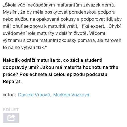
„Škola vůči neúspěšným maturantům závazek nemá.
Myslím, že by měla poskytovat poradenskou podporu
nebo službu na opakované pokusy a podporovat lidi, aby
měli chuť se znovu k maturitě vrátit,“ říká expert. „Chybí
uvědomění role maturity v dalším životě. Vědomí
významu složení maturitní zkoušky pomáhá, ale zároveň
to na ně vytváří tlak.“
Nakolik odráží maturita to, co žáci a studenti
doopravdy umí? Jakou má maturita hodnotu na trhu
práce? Poslechněte si celou epizodu podcastu
Reparát.
autoři:
Daniela Vrbová
,
Markéta Vozková