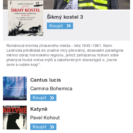
Šikmý kostel 3
Koupit
Románová kronika ztraceného města - léta 1945–1961. Karin
Lednická předkládá do značné míry převratný, dosavadní paradigma
měnící obraz hornického regionu, jehož zahlazenou historii stále
překrývá tlustá vrstva mýtů a zakořeněných stereotypů o „černé
zemi a rudém kraji“.
Cantus lucis
Carmina Bohemica
Koupit
Katyně
Pavel Kohout
Koupit