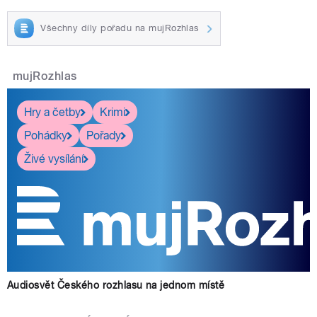
Všechny díly pořadu na mujRozhlas
mujRozhlas
Hry a četby
Krimi
Pohádky
Pořady
Živé vysílání
Audiosvět Českého rozhlasu na jednom místě