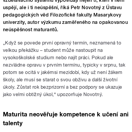
vzdělávacího systému vypovídají nejen ti, kteří v něm
uspějí, ale i ti neúspěšní, říká Petr Novotný z Ústavu
pedagogických věd Filozofické fakulty Masarykovy
univerzity, autor výzkumu zaměřeného na opakovanou
neúspěšnost maturantů.
„Když se povede první opravný termín, neznamená to
velkou překážku – student může nastoupit na
vysokoškolské studium nebo najít práci. Pokud ale
nezvládne opravu v prvním termínu, typicky v srpnu, tak
potom se ocitá v jakémsi mezidobí, kdy už není žákem
školy, ale musí se starat o svou obživu a další životní
úkoly. Zůstat rok bezprizorní a bez podpory se ukazuje
jako velmi obtížný úkol,“ upozorňuje Novotný.
Maturita neověřuje kompetence k učení ani
talenty