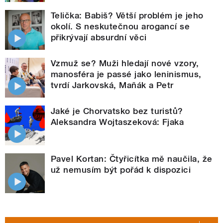
Telička: Babiš? Větší problém je jeho
okolí. S neskutečnou arogancí se
přikrývají absurdní věci
Vzmuž se? Muži hledají nové vzory,
manosféra je passé jako leninismus,
tvrdí Jarkovská, Maňák a Petr
Jaké je Chorvatsko bez turistů?
Aleksandra Wojtaszeková: Fjaka
Pavel Kortan: Čtyřicítka mě naučila, že
už nemusím být pořád k dispozici