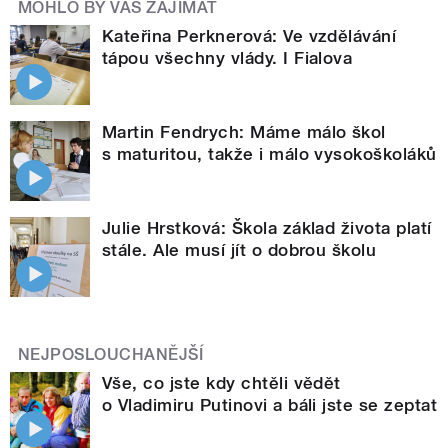
MOHLO BY VÁS ZAJÍMAT
Kateřina Perknerová: Ve vzdělávání
tápou všechny vlády. I Fialova
Martin Fendrych: Máme málo škol
s maturitou, takže i málo vysokoškoláků
Julie Hrstková: Škola základ života platí
stále. Ale musí jít o dobrou školu
NEJPOSLOUCHANĚJŠÍ
Vše, co jste kdy chtěli vědět
o Vladimiru Putinovi a báli jste se zeptat