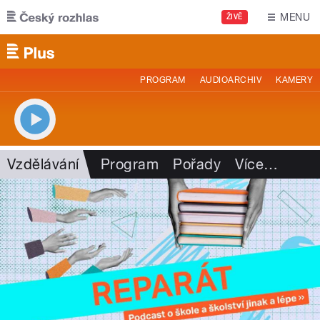
Přejít k hlavnímu obsahu
MENU
ŽIVĚ
PROGRAM
AUDIOARCHIV
KAMERY
Vzdělávání
Program
Pořady
Více
…