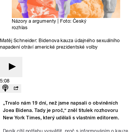
Názory a argumenty | Foto: Český
rozhlas
Matěj Schneider: Bidenova kauza údajného sexuálního
napadení otráví americké prezidentské volby
5:08
„Trvalo nám 19 dní, než jsme napsali o obviněních
Joea Bidena. Tady je proč,“ zněl titulek rozhovoru
New York Times, který udělali s vlastním editorem.
Deník cítil potřebu vysvětlit, proč s informováním o kauze