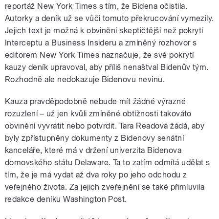
reportáž New York Times s tím, že Bidena očistila.
Autorky a deník už se vůči tomuto překrucování vymezily.
Jejich text je možná k obvinění skeptičtější než pokrytí
Interceptu a Business Insideru a zmíněný rozhovor s
editorem New York Times naznačuje, že své pokrytí
kauzy deník upravoval, aby příliš nenaštval Bidenův tým.
Rozhodně ale nedokazuje Bidenovu nevinu.
Kauza pravděpodobně nebude mít žádné výrazné
rozuzlení – už jen kvůli zmíněné obtížnosti takováto
obvinění vyvrátit nebo potvrdit. Tara Readová žádá, aby
byly zpřístupněny dokumenty z Bidenovy senátní
kanceláře, které má v držení univerzita Bidenova
domovského státu Delaware. Ta to zatím odmítá udělat s
tím, že je má vydat až dva roky po jeho odchodu z
veřejného života. Za jejich zveřejnění se také přimluvila
redakce deníku Washington Post.