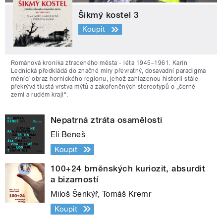
Šikmý kostel 3
Koupit
Románová kronika ztraceného města - léta 1945–1961. Karin
Lednická předkládá do značné míry převratný, dosavadní paradigma
měnící obraz hornického regionu, jehož zahlazenou historii stále
překrývá tlustá vrstva mýtů a zakořeněných stereotypů o „černé
zemi a rudém kraji“.
Nepatrná ztráta osamělosti
Eli Beneš
Koupit
100+24 brněnských kuriozit, absurdit
a bizarností
Miloš Šenkýř, Tomáš Kremr
Koupit