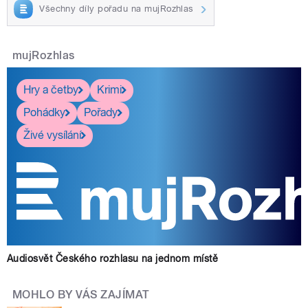
Všechny díly pořadu na mujRozhlas
mujRozhlas
Hry a četby
Krimi
Pohádky
Pořady
Živé vysílání
Audiosvět Českého rozhlasu na jednom místě
MOHLO BY VÁS ZAJÍMAT