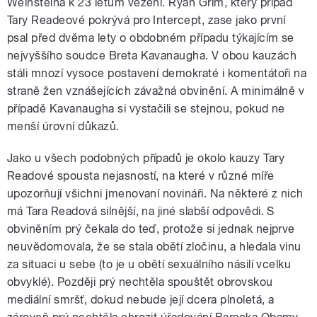
Weinsteina k 23 letům vězení. Ryan Grim, který případ
Tary Readeové pokrývá pro Intercept, zase jako první
psal před dvěma lety o obdobném případu týkajícím se
nejvyššího soudce Breta Kavanaugha. V obou kauzách
stáli mnozí vysoce postavení demokraté i komentátoři na
straně žen vznášejících závažná obvinění. A minimálně v
případě Kavanaugha si vystačili se stejnou, pokud ne
menší úrovní důkazů.
Jako u všech podobných případů je okolo kauzy Tary
Readové spousta nejasností, na které v různé míře
upozorňují všichni jmenovaní novináři. Na některé z nich
má Tara Readová silnější, na jiné slabší odpovědi. S
obviněním prý čekala do teď, protože si jednak nejprve
neuvědomovala, že se stala obětí zločinu, a hledala vinu
za situaci u sebe (to je u obětí sexuálního násilí vcelku
obvyklé). Později prý nechtěla spouštět obrovskou
mediální smršť, dokud nebude její dcera plnoletá, a