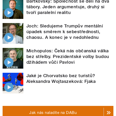
Bartkovský: Společnost se dělí na dva
tábory. Jeden argumentuje, druhý si
tvoří paralelní realitu
Joch: Sledujeme Trumpův mentální
úpadek směrem k sebestřednosti,
chaosu. A konec je v nedohlednu
Michopulos: Čeká nás občanská válka
bez střelby. Prezidentské volby budou
džihádem vůči Pavlovi
Jaké je Chorvatsko bez turistů?
Aleksandra Wojtaszeková: Fjaka
Jak nás naladíte na DABu