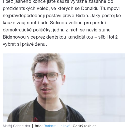
I bez jasného konce jistě kauza výrazně zasáhne do
prezidentských voleb, ve kterých se Donaldu Trumpovi
nejpravděpodobněji postaví právě Biden. Jaký postoj ke
kauze zaujmout bude Sofiinou volbou pro přední
demokratické političky, jedna z nich se navíc stane
Bidenovou viceprezidentskou kandidátkou – slíbil totiž
vybrat si právě ženu.
Matěj Schneider
|
foto:
Barbora Linková
,
Český rozhlas