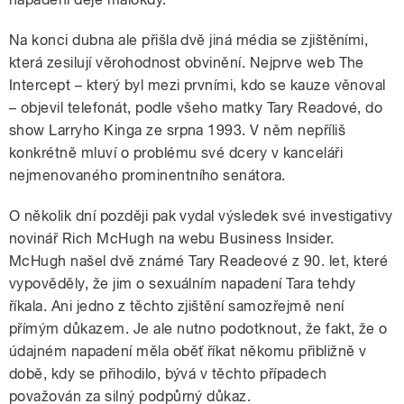
Na konci dubna ale přišla dvě jiná média se zjištěními,
která zesilují věrohodnost obvinění. Nejprve web The
Intercept – který byl mezi prvními, kdo se kauze věnoval
– objevil telefonát, podle všeho matky Tary Readové, do
show Larryho Kinga ze srpna 1993. V něm nepříliš
konkrétně mluví o problému své dcery v kanceláři
nejmenovaného prominentního senátora.
O několik dní později pak vydal výsledek své investigativy
novinář Rich McHugh na webu Business Insider.
McHugh našel dvě známé Tary Readeové z 90. let, které
vypověděly, že jim o sexuálním napadení Tara tehdy
říkala. Ani jedno z těchto zjištění samozřejmě není
přímým důkazem. Je ale nutno podotknout, že fakt, že o
údajném napadení měla oběť říkat někomu přibližně v
době, kdy se přihodilo, bývá v těchto případech
považován za silný podpůrný důkaz.