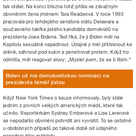
tak otálel. Na konci března totiž přišla se závažným
obviněním žena jménem Tara Readeová. V roce 1993
pracovala pro tehdejšího senátora státu Delaware a
současného takřka jistého kandidáta demokratů na
prezidenta Joea Bidena. Teď říká, že ji Biden měl na
Kapitolu sexuálně napadnout. Údajně ji měl přitisknout ke
stěně, sáhnout pod sukni a penetrovat prstem. Když ho
odmítla, měl reagovat slovy: „Myslel jsem, že se ti líbím.“
Biden už má demokratickou nominaci na
prezidenta téměř jistou
Když New York Times o kauze informovaly, byly stále
jedním z prvních velkých amerických médií, které tak
učinilo. Reportérkám Sydney Emberové a Lise Lererové
se nepodařilo obvinění potvrdit ani vyvrátit. To se ostatně
u obdobných případů po takové době od údajného
napadení děje málokdy.