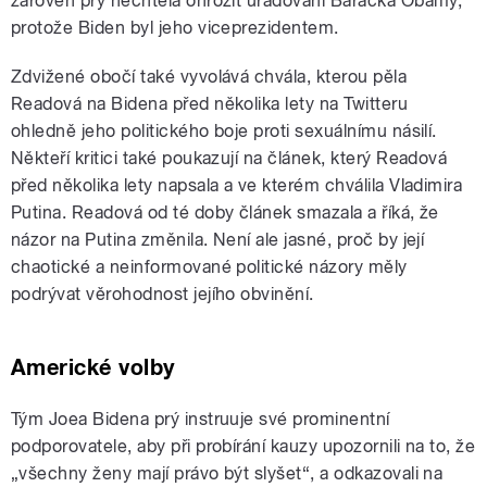
zároveň prý nechtěla ohrozit úřadování Baracka Obamy,
protože Biden byl jeho viceprezidentem.
Zdvižené obočí také vyvolává chvála, kterou pěla
Readová na Bidena před několika lety na Twitteru
ohledně jeho politického boje proti sexuálnímu násilí.
Někteří kritici také poukazují na článek, který Readová
před několika lety napsala a ve kterém chválila Vladimira
Putina. Readová od té doby článek smazala a říká, že
názor na Putina změnila. Není ale jasné, proč by její
chaotické a neinformované politické názory měly
podrývat věrohodnost jejího obvinění.
Americké volby
Tým Joea Bidena prý instruuje své prominentní
podporovatele, aby při probírání kauzy upozornili na to, že
„všechny ženy mají právo být slyšet“, a odkazovali na