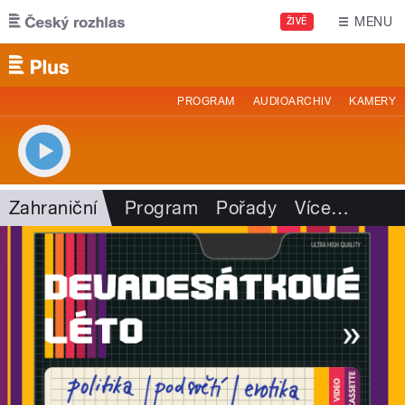
Přejít k hlavnímu obsahu
MENU
ŽIVĚ
PROGRAM
AUDIOARCHIV
KAMERY
Zahraniční
Program
Pořady
Více
…