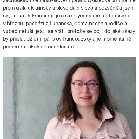
záchodkách ve Festivalovém paláci. Uklízečka tam na mě
promluvila ukrajinsky a slovo dalo slovo a dozvěděla jsem
se, že na jih Francie přijela s malým synem autobusem
v březnu, pochází z Luhanska, doma nechala rodiče a
vůbec netuší, jestli se vrátí, protože se bojí, do jaké zkázy
by přijela. Už umí pár slov francouzsky a je momentálně
přiměřeně okolnostem šťastná.