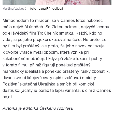
Martina Vacková
|
foto:
Jana Přinosilová
Mimochodem to mračení se v Cannes letos nakonec
mělo největší úspěch. Se Zlatou palmou, nejvyšší cenou,
odjel švédský film Trojúhelník smutku. Každý, kdo ho
viděl, si po jeho projekci ukazoval na čelo. Ne proto, že
by film byl praštěný, ale proto, že jeho název odkazuje
k dvojité vrásce mezi obočím, která vzniká při
zakaboněném obličeji. I když při zkáze luxusní jachty
v tomto filmu, při níž figurují poněkud praštěný
marxistický idealista a poněkud praštěný ruský zbohatlík,
diváci své obličejové svaly spíš uvolňovali smíchy.
Pozitivní skutečná Ukrajinka a smích při komické
destrukci jachty je pořád ta lepší varianta, s čím z Cannes
odjet.
Autorka je editorka Českého rozhlasu