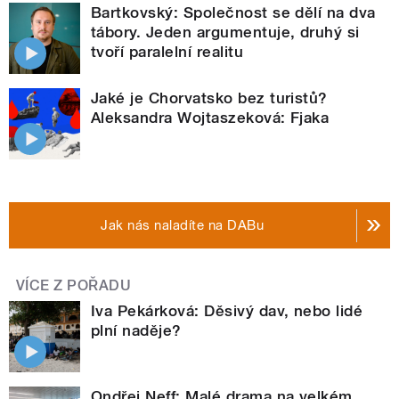
Bartkovský: Společnost se dělí na dva
tábory. Jeden argumentuje, druhý si
tvoří paralelní realitu
Jaké je Chorvatsko bez turistů?
Aleksandra Wojtaszeková: Fjaka
Jak nás naladíte na DABu
VÍCE Z POŘADU
Iva Pekárková: Děsivý dav, nebo lidé
plní naděje?
Ondřej Neff: Malé drama na velkém