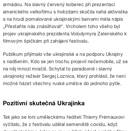
armádou. Na slavný červený koberec při prezentaci
amerického velkofilmu s hvězdami skočila nahá aktivistka
a na hrudi pomalované ukrajinskými barvami měla nápis
„Přestaňte nás znásilňovat“. Vrcholem toho všeho byl
projev ukrajinského prezidenta Volodymyra Zelenského k
filmovým špičkám při zahájení festivalu.
Publikum přijímalo vše ukrajinské a na podporu Ukrajiny
s nadšením. Kdo se jen trochu projevil nečernobíle, už se
na něj mnozí mračili. Schytal to paradoxně i slavný
ukrajinský režisér Sergej Loznica, který prohlásil, že není
možné házet všechny ruské umělce do jednoho pytle.
Pozitivní skutečná Ukrajinka
Tak jako se loni uměleckému řediteli Thierry Frémauxovi
vyčítalo, že z festivalu udělal semeniště covidu, když