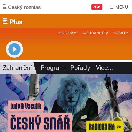
Přejít k hlavnímu obsahu
MENU
ŽIVĚ
PROGRAM
AUDIOARCHIV
KAMERY
Zahraniční
Program
Pořady
Více
…