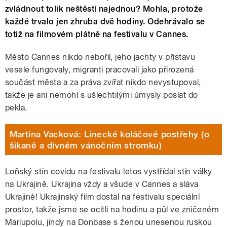
zvládnout tolik neštěstí najednou? Mohla, protože
každé trvalo jen zhruba dvě hodiny. Odehrávalo se
totiž na filmovém plátně na festivalu v Cannes.
Město Cannes nikdo nebořil, jeho jachty v přístavu
vesele fungovaly, migranti pracovali jako přirozená
součást města a za práva zvířat nikdo nevystupoval,
takže je ani nemohl s ušlechtilými úmysly poslat do
pekla.
Martina Vacková: Linecké koláčové postřehy (o
šikaně a divném vánočním stromku)
Loňský stín covidu na festivalu letos vystřídal stín války
na Ukrajině. Ukrajina vždy a všude v Cannes a sláva
Ukrajině! Ukrajinský film dostal na festivalu speciální
prostor, takže jsme se ocitli na hodinu a půl ve zničeném
Mariupolu, jindy na Donbase s ženou unesenou ruskou