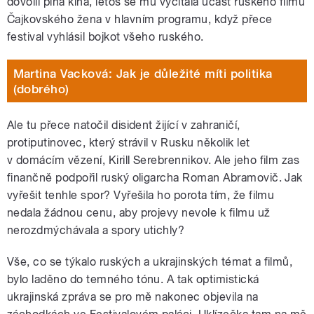
dovolil plná kina, letos se mu vyčítala účast ruského filmu
Čajkovského žena v hlavním programu, když přece
festival vyhlásil bojkot všeho ruského.
Martina Vacková: Jak je důležité míti politika
(dobrého)
Ale tu přece natočil disident žijící v zahraničí,
protiputinovec, který strávil v Rusku několik let
v domácím vězení, Kirill Serebrennikov. Ale jeho film zas
finančně podpořil ruský oligarcha Roman Abramovič. Jak
vyřešit tenhle spor? Vyřešila ho porota tím, že filmu
nedala žádnou cenu, aby projevy nevole k filmu už
nerozdmýchávala a spory utichly?
Vše, co se týkalo ruských a ukrajinských témat a filmů,
bylo laděno do temného tónu. A tak optimistická
ukrajinská zpráva se pro mě nakonec objevila na