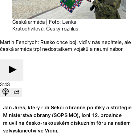
Česká armáda | Foto:
Lenka
Kratochvílová
, Český rozhlas
Martin Fendrych: Rusko chce boj, vidí v nás nepřítele, ale
česká armáda trpí nedostatkem vojáků a neumí nábor
3:43
Jan Jireš, který řídí Sekci obranné politiky a strategie
Ministerstva obrany (SOPS MO), loni 12. prosince
mluvil na česko-rakouském diskuzním fóru na našem
velvyslanectví ve Vídni.