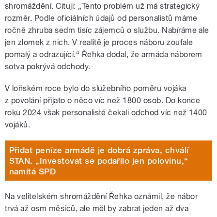
shromáždění. Cituji: „Tento problém už má strategický
rozměr. Podle oficiálních údajů od personalistů máme
ročně zhruba sedm tisíc zájemců o službu. Nabíráme ale
jen zlomek z nich. V realitě je proces náboru zoufale
pomalý a odrazující.“ Řehka dodal, že armáda náborem
sotva pokrývá odchody.
V loňském roce bylo do služebního poměru vojáka
z povolání přijato o něco víc než 1800 osob. Do konce
roku 2024 však personalisté čekali odchod víc než 1400
vojáků.
Přidat peníze armádě je dobrá zpráva, chválí
STAN. „Investovat se podařilo jen polovinu,“
namítá SPD
Na velitelském shromáždění Řehka oznámil, že nábor
trvá až osm měsíců, ale měl by zabrat jeden až dva