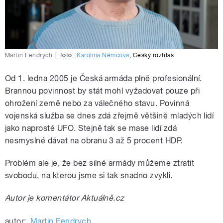
Martin Fendrych
|
foto:
Karolína Němcová
,
Český rozhlas
Od 1. ledna 2005 je Česká armáda plně profesionální.
Brannou povinnost by stát mohl vyžadovat pouze při
ohrožení země nebo za válečného stavu. Povinná
vojenská služba se dnes zdá zřejmě většině mladých lidí
jako naprosté UFO. Stejně tak se mase lidí zdá
nesmyslné dávat na obranu 3 až 5 procent HDP.
Problém ale je, že bez silné armády můžeme ztratit
svobodu, na kterou jsme si tak snadno zvykli.
Autor je komentátor Aktuálně.cz
autor:
Martin Fendrych