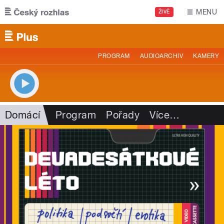
Přejít k hlavnímu obsahu
MENU
ŽIVĚ
PROGRAM
AUDIOARCHIV
KAMERY
Domácí
Program
Pořady
Více
…