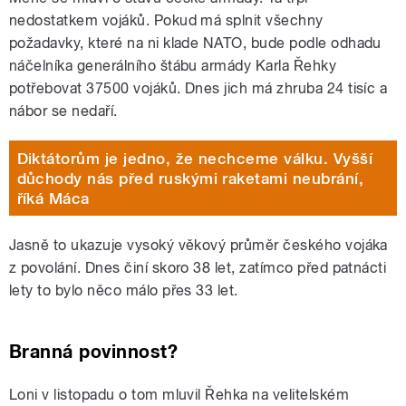
nedostatkem vojáků. Pokud má splnit všechny
požadavky, které na ni klade NATO, bude podle odhadu
náčelníka generálního štábu armády Karla Řehky
potřebovat 37500 vojáků. Dnes jich má zhruba 24 tisíc a
nábor se nedaří.
Diktátorům je jedno, že nechceme válku. Vyšší
důchody nás před ruskými raketami neubrání,
říká Máca
Jasně to ukazuje vysoký věkový průměr českého vojáka
z povolání. Dnes činí skoro 38 let, zatímco před patnácti
lety to bylo něco málo přes 33 let.
Branná povinnost?
Loni v listopadu o tom mluvil Řehka na velitelském