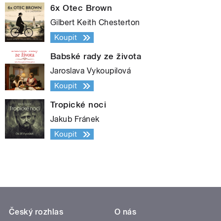
6x Otec Brown
Gilbert Keith Chesterton
Koupit
Babské rady ze života
Jaroslava Vykoupilová
Koupit
Tropické noci
Jakub Fránek
Koupit
Český rozhlas
O nás