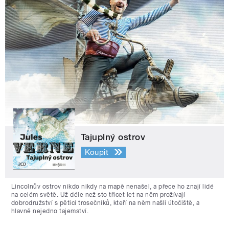
Tajuplný ostrov
Koupit
Lincolnův ostrov nikdo nikdy na mapě nenašel, a přece ho znají lidé
na celém světě. Už déle než sto třicet let na něm prožívají
dobrodružství s pěticí trosečníků, kteří na něm našli útočiště, a
hlavně nejedno tajemství.