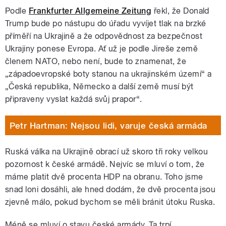
Podle
Frankfurter Allgemeine Zeitung
řekl, že Donald
Trump bude po nástupu do úřadu vyvíjet tlak na brzké
příměří na Ukrajině a že odpovědnost za bezpečnost
Ukrajiny ponese Evropa. Ať už je podle Jireše země
členem NATO, nebo není, bude to znamenat, že
„západoevropské boty stanou na ukrajinském území“ a
„Česká republika, Německo a další země musí být
připraveny vyslat každá svůj prapor“.
Petr Hartman: Nejsou lidi, varuje česká armáda
Ruská válka na Ukrajině obrací už skoro tři roky velkou
pozornost k české armádě. Nejvíc se mluví o tom, že
máme platit dvě procenta HDP na obranu. Toho jsme
snad loni dosáhli, ale hned dodám, že dvě procenta jsou
zjevně málo, pokud bychom se měli bránit útoku Ruska.
Méně se mluví o stavu české armády. Ta trpí