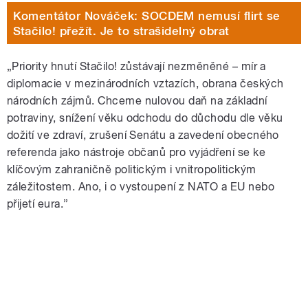
Komentátor Nováček: SOCDEM nemusí flirt se
Stačilo! přežít. Je to strašidelný obrat
„Priority hnutí Stačilo! zůstávají nezměněné – mír a
diplomacie v mezinárodních vztazích, obrana českých
národních zájmů. Chceme nulovou daň na základní
potraviny, snížení věku odchodu do důchodu dle věku
dožití ve zdraví, zrušení Senátu a zavedení obecného
referenda jako nástroje občanů pro vyjádření se ke
klíčovým zahraničně politickým i vnitropolitickým
záležitostem. Ano, i o vystoupení z NATO a EU nebo
přijetí eura.”