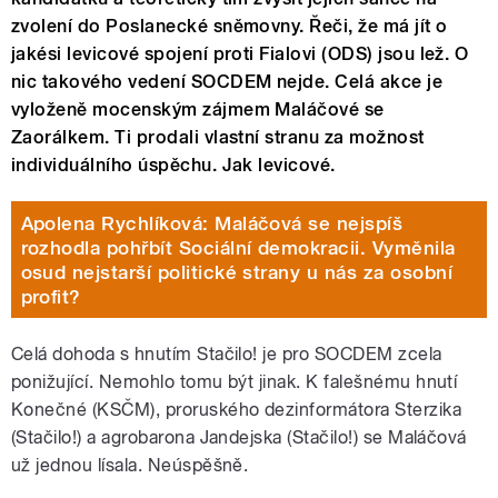
zvolení do Poslanecké sněmovny. Řeči, že má jít o
jakési levicové spojení proti Fialovi (ODS) jsou lež. O
nic takového vedení SOCDEM nejde. Celá akce je
vyloženě mocenským zájmem Maláčové se
Zaorálkem. Ti prodali vlastní stranu za možnost
individuálního úspěchu. Jak levicové.
Apolena Rychlíková: Maláčová se nejspíš
rozhodla pohřbít Sociální demokracii. Vyměnila
osud nejstarší politické strany u nás za osobní
profit?
Celá dohoda s hnutím Stačilo! je pro SOCDEM zcela
ponižující. Nemohlo tomu být jinak. K falešnému hnutí
Konečné (KSČM), proruského dezinformátora Sterzika
(Stačilo!) a agrobarona Jandejska (Stačilo!) se Maláčová
už jednou lísala. Neúspěšně.