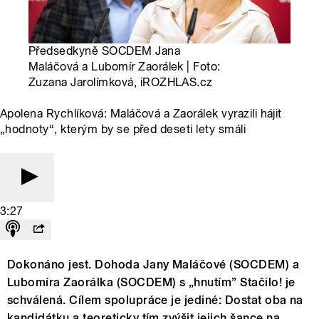
Předsedkyně SOCDEM Jana
Maláčová a Lubomír Zaorálek | Foto:
Zuzana Jarolímková, iROZHLAS.cz
Apolena Rychlíková: Maláčová a Zaorálek vyrazili hájit
„hodnoty“, kterým by se před deseti lety smáli
3:27
Dokonáno jest. Dohoda Jany Maláčové (SOCDEM) a
Lubomíra Zaorálka (SOCDEM) s „hnutím” Stačilo! je
schválená. Cílem spolupráce je jediné: Dostat oba na
kandidátku a teoreticky tím zvýšit jejich šance na