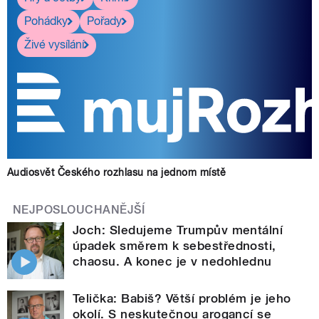
Pohádky
Pořady
Živé vysílání
Audiosvět Českého rozhlasu na jednom místě
NEJPOSLOUCHANĚJŠÍ
Joch: Sledujeme Trumpův mentální
úpadek směrem k sebestřednosti,
chaosu. A konec je v nedohlednu
Telička: Babiš? Větší problém je jeho
okolí. S neskutečnou arogancí se