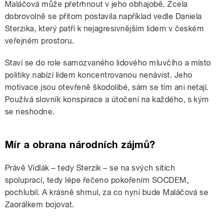
Maláčová může přetrhnout v jeho obhajobě. Zcela
dobrovolně se přitom postavila například vedle Daniela
Sterzika, který patří k nejagresivnějším lidem v českém
veřejném prostoru.
Staví se do role samozvaného lidového mluvčího a místo
politiky nabízí lidem koncentrovanou nenávist. Jeho
motivace jsou otevřeně škodolibé, sám se tím ani netají.
Používá slovník konspirace a útočení na každého, s kým
se neshodne.
Mír a obrana národních zájmů?
Právě Vidlák – tedy Sterzik – se na svých sítích
spoluprací, tedy lépe řečeno pokořením SOCDEM,
pochlubil. A krásně shrnul, za co nyní bude Maláčová se
Zaorálkem bojovat.