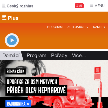
Přejít k hlavnímu obsahu
MENU
ŽIVĚ
PROGRAM
AUDIOARCHIV
KAMERY
Domácí
Program
Pořady
Více
…