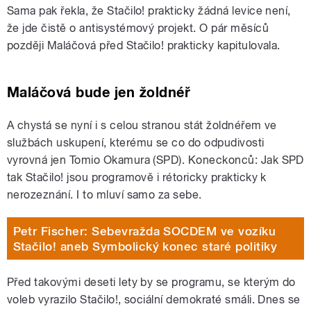
Sama pak řekla, že Stačilo! prakticky žádná levice není,
že jde čistě o antisystémový projekt. O pár měsíců
později Maláčová před Stačilo! prakticky kapitulovala.
Maláčová bude jen žoldnéř
A chystá se nyní i s celou stranou stát žoldnéřem ve
službách uskupení, kterému se co do odpudivosti
vyrovná jen Tomio Okamura (SPD). Koneckonců: Jak SPD
tak Stačilo! jsou programově i rétoricky prakticky k
nerozeznání. I to mluví samo za sebe.
Petr Fischer: Sebevražda SOCDEM ve vozíku
Stačilo! aneb Symbolický konec staré politiky
Před takovými deseti lety by se programu, se kterým do
voleb vyrazilo Stačilo!, sociální demokraté smáli. Dnes se