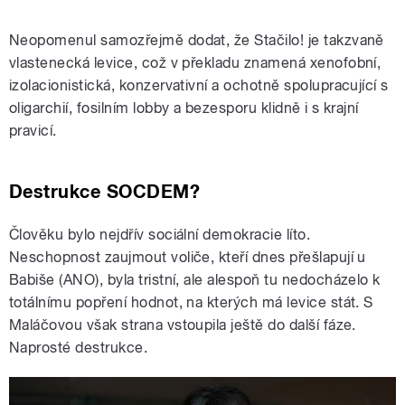
Neopomenul samozřejmě dodat, že Stačilo! je takzvaně
vlastenecká levice, což v překladu znamená xenofobní,
izolacionistická, konzervativní a ochotně spolupracující s
oligarchií, fosilním lobby a bezesporu klidně i s krajní
pravicí.
Destrukce SOCDEM?
Člověku bylo nejdřív sociální demokracie líto.
Neschopnost zaujmout voliče, kteří dnes přešlapují u
Babiše (ANO), byla tristní, ale alespoň tu nedocházelo k
totálnímu popření hodnot, na kterých má levice stát. S
Maláčovou však strana vstoupila ještě do další fáze.
Naprosté destrukce.