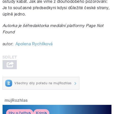
ostudy kabát. Jak ale víme z dlouhodobého pozorování:
Je to současné předsedkyni kdysi důležité české strany,
úplně jedno.
Autorka je šéfredaktorka mediální platformy Page Not
Found
autor:
Apolena Rychlíková
Všechny díly pořadu na mujRozhlas
mujRozhlas
Hry a četby
Krimi