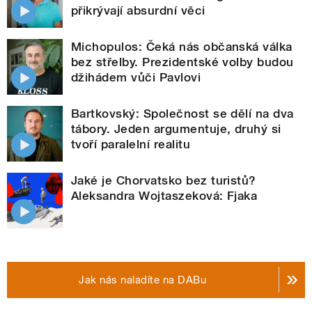
přikrývají absurdní věci
Michopulos: Čeká nás občanská válka
bez střelby. Prezidentské volby budou
džihádem vůči Pavlovi
Bartkovský: Společnost se dělí na dva
tábory. Jeden argumentuje, druhý si
tvoří paralelní realitu
Jaké je Chorvatsko bez turistů?
Aleksandra Wojtaszeková: Fjaka
Jak nás naladíte na DABu