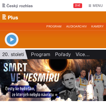
Přejít k hlavnímu obsahu
MENU
ŽIVĚ
PROGRAM
AUDIOARCHIV
KAMERY
20. století
Program
Pořady
Více
…