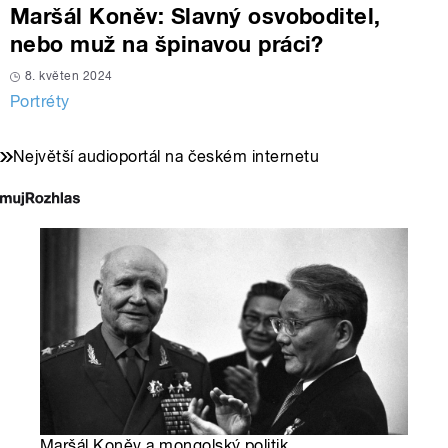
Maršál Koněv: Slavný osvoboditel,
nebo muž na špinavou práci?
8. květen 2024
Portréty
Největší audioportál na českém internetu
Maršál Koněv a mongolský politik