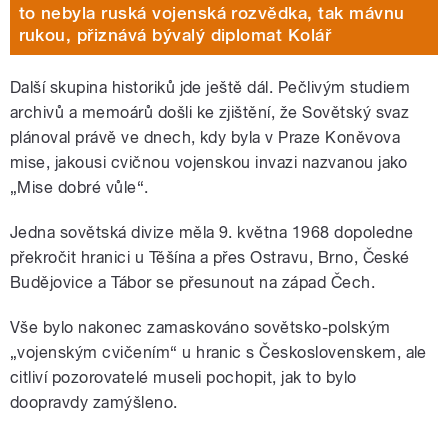
to nebyla ruská vojenská rozvědka, tak mávnu
rukou, přiznává bývalý diplomat Kolář
Další skupina historiků jde ještě dál. Pečlivým studiem
archivů a memoárů došli ke zjištění, že Sovětský svaz
plánoval právě ve dnech, kdy byla v Praze Koněvova
mise, jakousi cvičnou vojenskou invazi nazvanou jako
„Mise dobré vůle“.
Jedna sovětská divize měla 9. května 1968 dopoledne
překročit hranici u Těšína a přes Ostravu, Brno, České
Budějovice a Tábor se přesunout na západ Čech.
Vše bylo nakonec zamaskováno sovětsko-polským
„vojenským cvičením“ u hranic s Československem, ale
citliví pozorovatelé museli pochopit, jak to bylo
doopravdy zamýšleno.