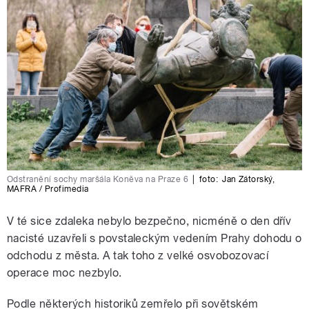
Odstranění sochy maršála Koněva na Praze 6
|
foto:
Jan Zátorský
,
MAFRA / Profimedia
V té sice zdaleka nebylo bezpečno, nicméně o den dřív
nacisté uzavřeli s povstaleckým vedením Prahy dohodu o
odchodu z města. A tak toho z velké osvobozovací
operace moc nezbylo.
Podle některých historiků zemřelo při sovětském