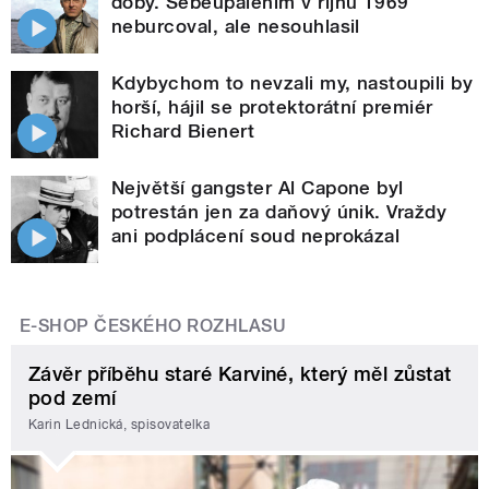
doby. Sebeupálením v říjnu 1969
neburcoval, ale nesouhlasil
Kdybychom to nevzali my, nastoupili by
horší, hájil se protektorátní premiér
Richard Bienert
Největší gangster Al Capone byl
potrestán jen za daňový únik. Vraždy
ani podplácení soud neprokázal
E-SHOP ČESKÉHO ROZHLASU
Závěr příběhu staré Karviné, který měl zůstat
pod zemí
Karin Lednická, spisovatelka