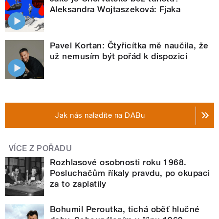
Aleksandra Wojtaszeková: Fjaka
Pavel Kortan: Čtyřicítka mě naučila, že
už nemusím být pořád k dispozici
Jak nás naladíte na DABu
VÍCE Z POŘADU
Rozhlasové osobnosti roku 1968.
Posluchačům říkaly pravdu, po okupaci
za to zaplatily
Bohumil Peroutka, tichá oběť hlučné