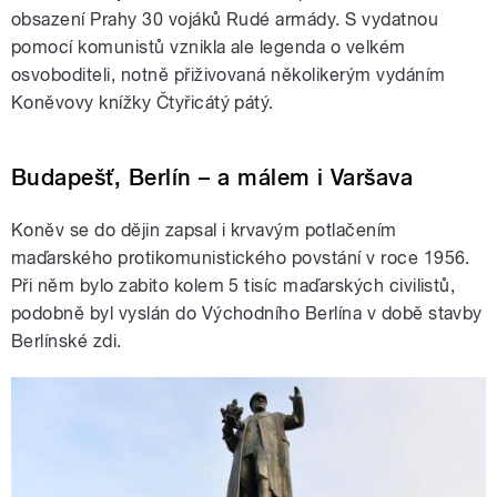
obsazení Prahy 30 vojáků Rudé armády. S vydatnou
pomocí komunistů vznikla ale legenda o velkém
osvoboditeli, notně přiživovaná několikerým vydáním
Koněvovy knížky Čtyřicátý pátý.
Budapešť, Berlín – a málem i Varšava
Koněv se do dějin zapsal i krvavým potlačením
maďarského protikomunistického povstání v roce 1956.
Při něm bylo zabito kolem 5 tisíc maďarských civilistů,
podobně byl vyslán do Východního Berlína v době stavby
Berlínské zdi.