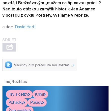
později Brežněvovým „mužem na špinavou práci“?
Nad touto otázkou zamýšlí historik Jan Adamec
v pořadu z cyklu Portréty, vysíláme v repríze.
autor:
David Hertl
Všechny díly pořadu na mujRozhlas
mujRozhlas
Hry a četby
Krimi
Pohádky
Pořady
Živé vysílání