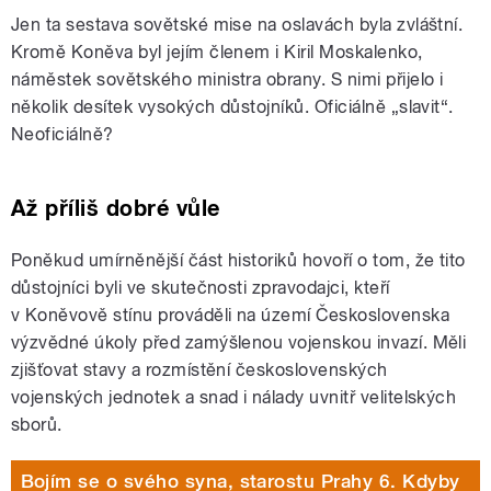
Jen ta sestava sovětské mise na oslavách byla zvláštní.
Kromě Koněva byl jejím členem i Kiril Moskalenko,
náměstek sovětského ministra obrany. S nimi přijelo i
několik desítek vysokých důstojníků. Oficiálně „slavit“.
Neoficiálně?
Až příliš dobré vůle
Poněkud umírněnější část historiků hovoří o tom, že tito
důstojníci byli ve skutečnosti zpravodajci, kteří
v Koněvově stínu prováděli na území Československa
výzvědné úkoly před zamýšlenou vojenskou invazí. Měli
zjišťovat stavy a rozmístění československých
vojenských jednotek a snad i nálady uvnitř velitelských
sborů.
Bojím se o svého syna, starostu Prahy 6. Kdyby