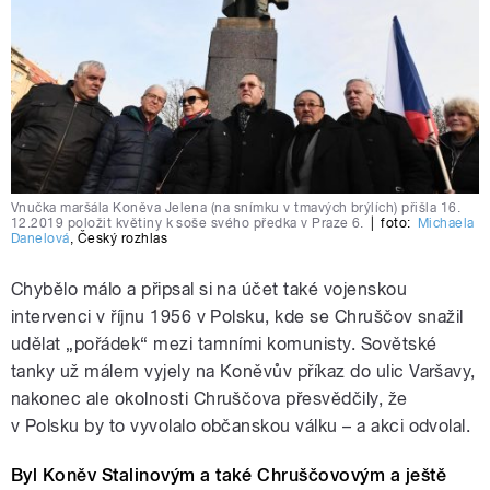
Vnučka maršála Koněva Jelena (na snímku v tmavých brýlích) přišla 16.
12.2019 položit květiny k soše svého předka v Praze 6.
|
foto:
Michaela
Danelová
,
Český rozhlas
Chybělo málo a připsal si na účet také vojenskou
intervenci v říjnu 1956 v Polsku, kde se Chruščov snažil
udělat „pořádek“ mezi tamními komunisty. Sovětské
tanky už málem vyjely na Koněvův příkaz do ulic Varšavy,
nakonec ale okolnosti Chruščova přesvědčily, že
v Polsku by to vyvolalo občanskou válku – a akci odvolal.
Byl Koněv Stalinovým a také Chruščovovým a ještě