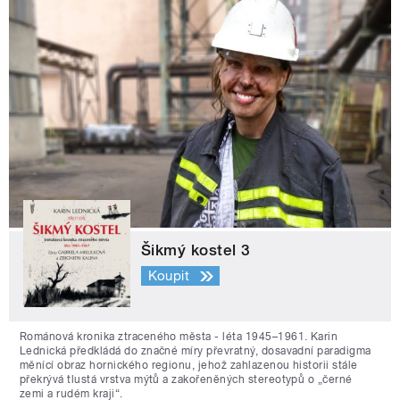
Šikmý kostel 3
Koupit
Románová kronika ztraceného města - léta 1945–1961. Karin
Lednická předkládá do značné míry převratný, dosavadní paradigma
měnící obraz hornického regionu, jehož zahlazenou historii stále
překrývá tlustá vrstva mýtů a zakořeněných stereotypů o „černé
zemi a rudém kraji“.