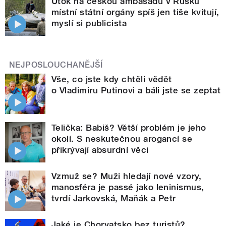
Útok na českou ambasádu v Rusku
místní státní orgány spíš jen tiše kvitují,
myslí si publicista
NEJPOSLOUCHANĚJŠÍ
Vše, co jste kdy chtěli vědět
o Vladimiru Putinovi a báli jste se zeptat
Telička: Babiš? Větší problém je jeho
okolí. S neskutečnou arogancí se
přikrývají absurdní věci
Vzmuž se? Muži hledají nové vzory,
manosféra je passé jako leninismus,
tvrdí Jarkovská, Maňák a Petr
Jaké je Chorvatsko bez turistů?