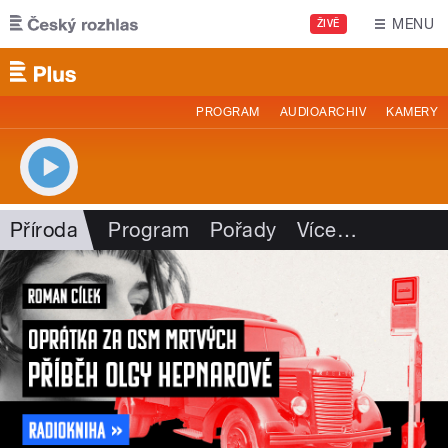
Přejít k hlavnímu obsahu
MENU
ŽIVĚ
PROGRAM
AUDIOARCHIV
KAMERY
Příroda
Program
Pořady
Více
…