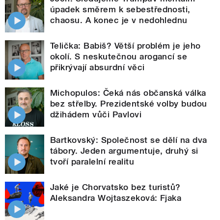
úpadek směrem k sebestřednosti,
chaosu. A konec je v nedohlednu
Telička: Babiš? Větší problém je jeho
okolí. S neskutečnou arogancí se
přikrývají absurdní věci
Michopulos: Čeká nás občanská válka
bez střelby. Prezidentské volby budou
džihádem vůči Pavlovi
Bartkovský: Společnost se dělí na dva
tábory. Jeden argumentuje, druhý si
tvoří paralelní realitu
Jaké je Chorvatsko bez turistů?
Aleksandra Wojtaszeková: Fjaka