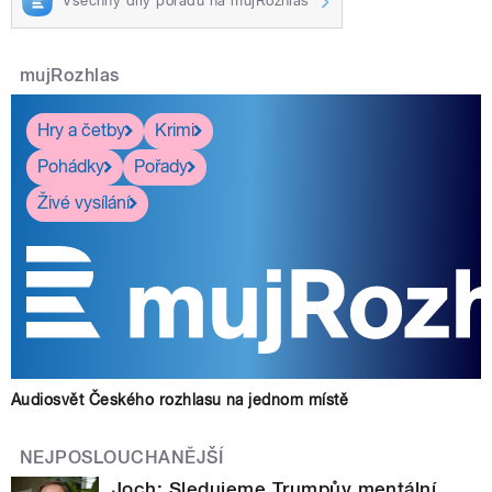
Všechny díly pořadu na mujRozhlas
mujRozhlas
Hry a četby
Krimi
Pohádky
Pořady
Živé vysílání
Audiosvět Českého rozhlasu na jednom místě
NEJPOSLOUCHANĚJŠÍ
Joch: Sledujeme Trumpův mentální