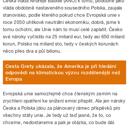
Česká vláda Andreje Babiše (ANO) k tomu, podobně jako
vláda obdobně nastaveného sousedního Polska, zaujala
stanovisko, podle kterého pokud chce Evropská unie v
roce 2050 uhlíkově neutrální ekonomiku, dobrá, jsme k
tomu ochotni, ale Unie nám to musí celé zaplatit. Česko
své nároky vyčíslilo na 25 miliard eur, tedy asi 650 miliard
korun, Polsko na miliard sto, tedy v českých korunách
něco přes dva a půl bilionu.
Cesta Grety ukázala, že Amerika je při hledání
odpovědi na klimatickou výzvu rozdělenější než
Evropa
Evropská unie samozřejmě chce členským zemím na
zrychlení opatření ke snížení emisí přispět. Ale jen nároky
Česka a Polska jdou za plánovaný rámec příspěvků pro
všechny státy unie. Je tedy už teď jasné, že to, co
chceme, nedostaneme a pak je otázka, co bude dál.