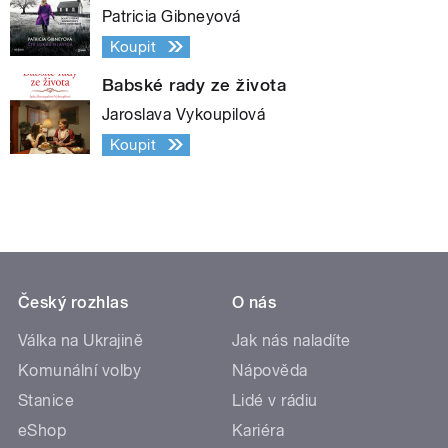
Patricia Gibneyová
Koupit
Babské rady ze života
Jaroslava Vykoupilová
Koupit
Český rozhlas
O nás
Válka na Ukrajině
Jak nás naladíte
Komunální volby
Nápověda
Stanice
Lidé v rádiu
eShop
Kariéra