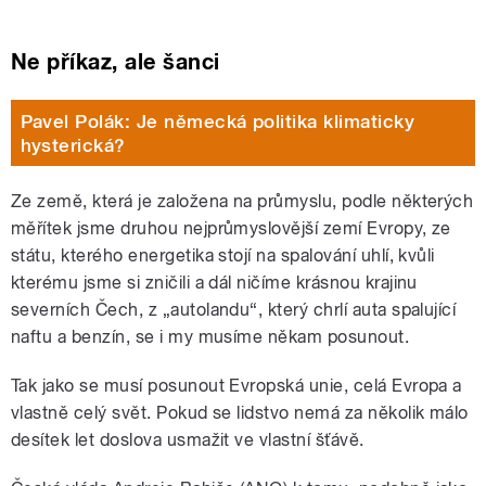
Ne příkaz, ale šanci
Pavel Polák: Je německá politika klimaticky
hysterická?
Ze země, která je založena na průmyslu, podle některých
měřítek jsme druhou nejprůmyslovější zemí Evropy, ze
státu, kterého energetika stojí na spalování uhlí, kvůli
kterému jsme si zničili a dál ničíme krásnou krajinu
severních Čech, z „autolandu“, který chrlí auta spalující
naftu a benzín, se i my musíme někam posunout.
Tak jako se musí posunout Evropská unie, celá Evropa a
vlastně celý svět. Pokud se lidstvo nemá za několik málo
desítek let doslova usmažit ve vlastní šťávě.