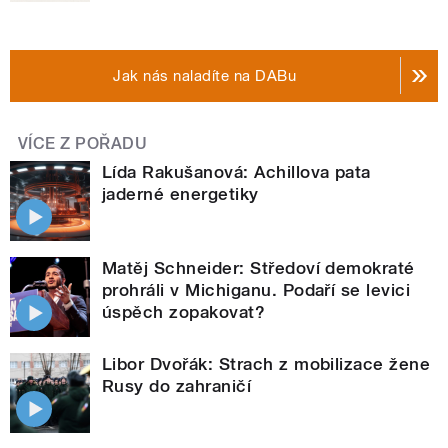
Jak nás naladíte na DABu
VÍCE Z POŘADU
Lída Rakušanová: Achillova pata
jaderné energetiky
Matěj Schneider: Středoví demokraté
prohráli v Michiganu. Podaří se levici
úspěch zopakovat?
Libor Dvořák: Strach z mobilizace žene
Rusy do zahraničí