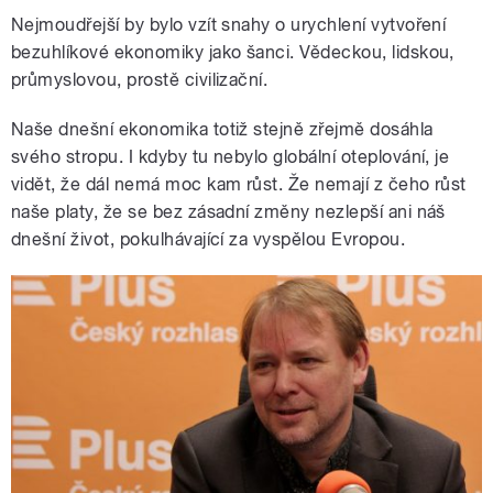
Nejmoudřejší by bylo vzít snahy o urychlení vytvoření
bezuhlíkové ekonomiky jako šanci. Vědeckou, lidskou,
průmyslovou, prostě civilizační.
Naše dnešní ekonomika totiž stejně zřejmě dosáhla
svého stropu. I kdyby tu nebylo globální oteplování, je
vidět, že dál nemá moc kam růst. Že nemají z čeho růst
naše platy, že se bez zásadní změny nezlepší ani náš
dnešní život, pokulhávající za vyspělou Evropou.