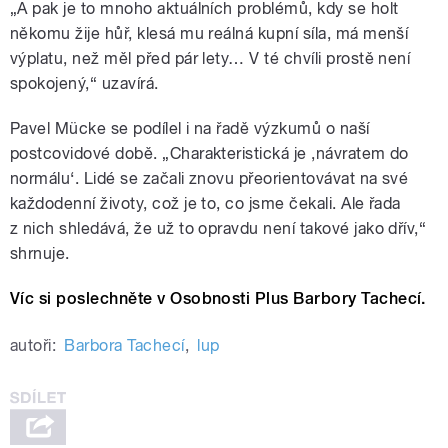
„A pak je to mnoho aktuálních problémů, kdy se holt
někomu žije hůř, klesá mu reálná kupní síla, má menší
výplatu, než měl před pár lety… V té chvíli prostě není
spokojený,“ uzavírá.
Pavel Mücke se podílel i na řadě výzkumů o naší
postcovidové době. „Charakteristická je ,návratem do
normálu‘. Lidé se začali znovu přeorientovávat na své
každodenní životy, což je to, co jsme čekali. Ale řada
z nich shledává, že už to opravdu není takové jako dřív,“
shrnuje.
Víc si poslechněte v Osobnosti Plus Barbory Tachecí.
autoři:
Barbora Tachecí
,
lup