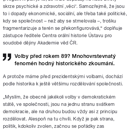
skrze psychické a zdravotní ,věci‘. Samozřejmě, že jsou
to i dopady ekonomické, sociální, ale třeba také politické,
kdy se společnost – než aby se stmelovala –, trošku
fragmentarizuje a terén se překonfigurovává,“ doplňuje
zástupce ředitele Centra orální historie Ústavu pro
soudobé dějiny Akademie věd ČR.
Volby před rokem 89? Mnohovrstevnatý
fenomén hodný historického zkoumání.
A protože máme před prezidentskými volbami, dochází
podle historika k ještě většímu rozdělování společnosti.
„Myslím, že obecně jakékoli volby v demokratickém
státě, ve společnosti, jsou na jednu stranu svátkem
demokracie, ale na druhou budou vždy asi z principu
rozdělovat. Alespoň na tu chvíli. Když je pak strana,
politik, kdokoliv zvolen, začnou se pořádky zas