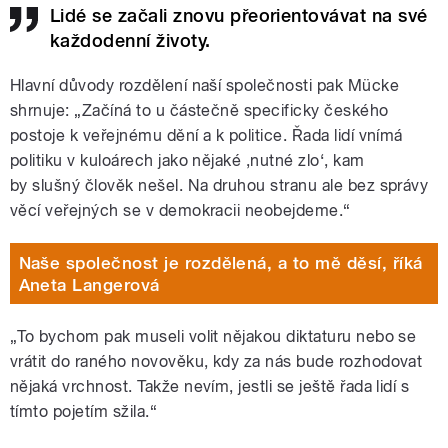
Lidé se začali znovu přeorientovávat na své
každodenní životy.
Hlavní důvody rozdělení naší společnosti pak Mücke
shrnuje: „Začíná to u částečně specificky českého
postoje k veřejnému dění a k politice. Řada lidí vnímá
politiku v kuloárech jako nějaké ,nutné zlo‘, kam
by slušný člověk nešel. Na druhou stranu ale bez správy
věcí veřejných se v demokracii neobejdeme.“
Naše společnost je rozdělená, a to mě děsí, říká
Aneta Langerová
„To bychom pak museli volit nějakou diktaturu nebo se
vrátit do raného novověku, kdy za nás bude rozhodovat
nějaká vrchnost. Takže nevím, jestli se ještě řada lidí s
tímto pojetím sžila.“