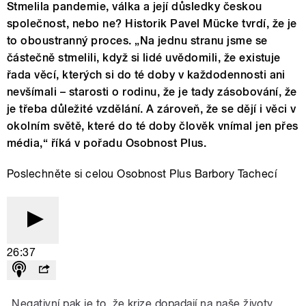
Stmelila pandemie, válka a její důsledky českou
společnost, nebo ne? Historik Pavel Mücke tvrdí, že je
to oboustranný proces. „Na jednu stranu jsme se
částečně stmelili, když si lidé uvědomili, že existuje
řada věcí, kterých si do té doby v každodennosti ani
nevšímali – starosti o rodinu, že je tady zásobování, že
je třeba důležité vzdělání. A zároveň, že se dějí i věci v
okolním světě, které do té doby člověk vnímal jen přes
média,“ říká v pořadu Osobnost Plus.
Poslechněte si celou Osobnost Plus Barbory Tachecí
26:37
„Negativní pak je to, že krize dopadají na naše životy