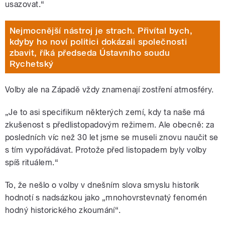
usazovat.“
Nejmocnější nástroj je strach. Přivítal bych,
kdyby ho noví politici dokázali společnosti
zbavit, říká předseda Ústavního soudu
Rychetský
Volby ale na Západě vždy znamenají zostření atmosféry.
„Je to asi specifikum některých zemí, kdy ta naše má
zkušenost s předlistopadovým režimem. Ale obecně: za
posledních víc než 30 let jsme se museli znovu naučit se
s tím vypořádávat. Protože před listopadem byly volby
spíš rituálem.“
To, že nešlo o volby v dnešním slova smyslu historik
hodnotí s nadsázkou jako „mnohovrstevnatý fenomén
hodný historického zkoumání“.