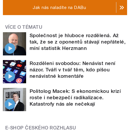
Jak nás naladíte na DABu
VÍCE O TÉMATU
Společnost je hluboce rozdělená. Až
tak, že se z oponentů stávají nepřátelé,
míní statistik Herzmann
Rozděleni svobodou: Nenávist není
názor. Tváří v tvář těm, kdo píšou
nenávistné komentáře
Politolog Macek: S ekonomickou krizí
roste i nebezpečí radikalizace.
Katastrofy nás ale nečekají
E-SHOP ČESKÉHO ROZHLASU