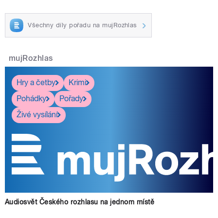
Všechny díly pořadu na mujRozhlas
mujRozhlas
Hry a četby
Krimi
Pohádky
Pořady
Živé vysílání
Audiosvět Českého rozhlasu na jednom místě