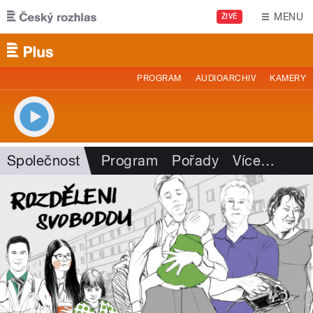
Přejít k hlavnímu obsahu
MENU
ŽIVĚ
PROGRAM
AUDIOARCHIV
KAMERY
Společnost
Program
Pořady
Více
…