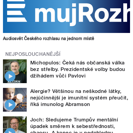
Audiosvět Českého rozhlasu na jednom místě
NEJPOSLOUCHANĚJŠÍ
Michopulos: Čeká nás občanská válka
bez střelby. Prezidentské volby budou
džihádem vůči Pavlovi
Alergie? Většinou na neškodné látky,
nejúčinnější je imunitní systém přeučit,
říká imunolog Abramson
Joch: Sledujeme Trumpův mentální
úpadek směrem k sebestřednosti,
chaosu. A konec je v nedohlednu