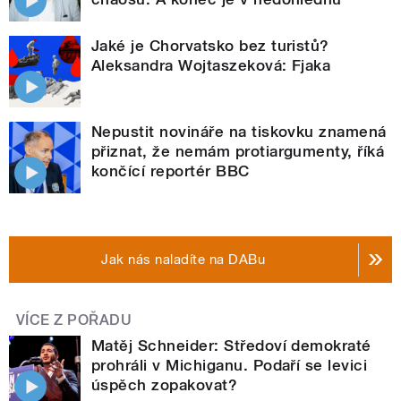
Jaké je Chorvatsko bez turistů?
Aleksandra Wojtaszeková: Fjaka
Nepustit novináře na tiskovku znamená
přiznat, že nemám protiargumenty, říká
končící reportér BBC
Jak nás naladíte na DABu
VÍCE Z POŘADU
Matěj Schneider: Středoví demokraté
prohráli v Michiganu. Podaří se levici
úspěch zopakovat?