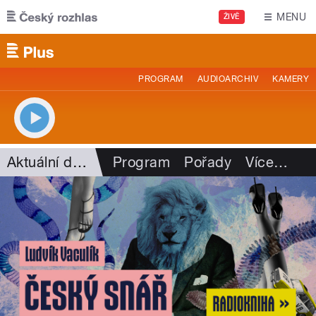
Přejít k hlavnímu obsahu
MENU
ŽIVĚ
PROGRAM
AUDIOARCHIV
KAMERY
Aktuální dění
Program
Pořady
Více
…