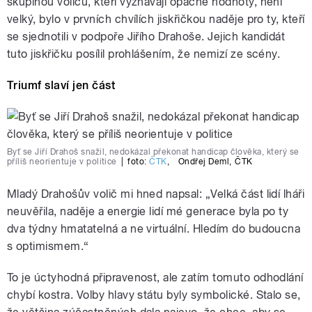
skupinou voličů, kteří vyznávají opačné hodnoty, není
velký, bylo v prvních chvílích jiskřičkou naděje pro ty, kteří
se sjednotili v podpoře Jiřího Drahoše. Jejich kandidát
tuto jiskřičku posílil prohlášením, že nemizí ze scény.
Triumf slaví jen část
Byť se Jiří Drahoš snažil, nedokázal překonat handicap člověka, který se
příliš neorientuje v politice
|
foto:
ČTK
,
Ondřej Deml
,
ČTK
Mladý Drahošův volič mi hned napsal: „Velká část lidí lháři
neuvěřila, naděje a energie lidí mé generace byla po ty
dva týdny hmatatelná a ne virtuální. Hledím do budoucna
s optimismem.“
To je úctyhodná připravenost, ale zatím tomuto odhodlání
chybí kostra. Volby hlavy státu byly symbolické. Stalo se,