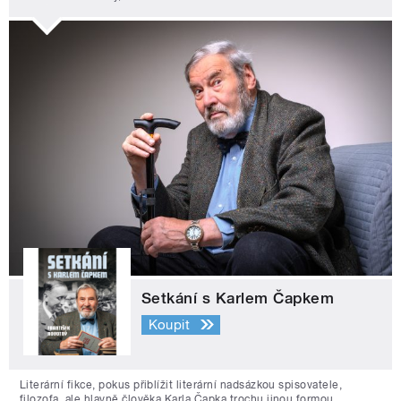
Setkání s Karlem Čapkem
Koupit
Literární fikce, pokus přiblížit literární nadsázkou spisovatele,
filozofa, ale hlavně člověka Karla Čapka trochu jinou formou.