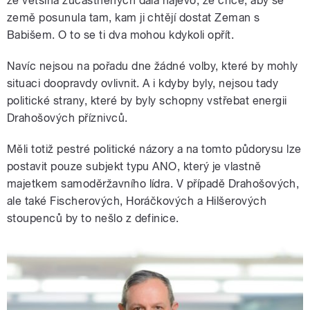
že většina zúčastněných dala najevo, že chce, aby se
země posunula tam, kam ji chtějí dostat Zeman s
Babišem. O to se ti dva mohou kdykoli opřít.
Navíc nejsou na pořadu dne žádné volby, které by mohly
situaci doopravdy ovlivnit. A i kdyby byly, nejsou tady
politické strany, které by byly schopny vstřebat energii
Drahošových příznivců.
Měli totiž pestré politické názory a na tomto půdorysu lze
postavit pouze subjekt typu ANO, který je vlastně
majetkem samoděržavního lídra. V případě Drahošových,
ale také Fischerových, Horáčkových a Hilšerových
stoupenců by to nešlo z definice.