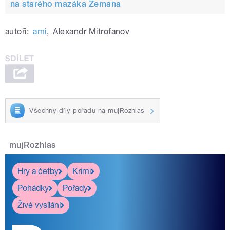
na starého mazáka Zemana
autoři:
ami
,
Alexandr Mitrofanov
Všechny díly pořadu na mujRozhlas
mujRozhlas
Hry a četby
Krimi
Pohádky
Pořady
Živé vysílání