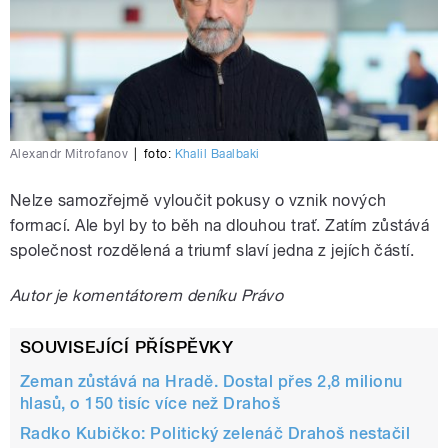
Alexandr Mitrofanov
|
foto:
Khalil Baalbaki
Nelze samozřejmě vyloučit pokusy o vznik nových
formací. Ale byl by to běh na dlouhou trať. Zatím zůstává
společnost rozdělená a triumf slaví jedna z jejích částí.
Autor je komentátorem deníku Právo
SOUVISEJÍCÍ PŘÍSPĚVKY
Zeman zůstává na Hradě. Dostal přes 2,8 milionu
hlasů, o 150 tisíc více než Drahoš
Radko Kubičko: Politický zelenáč Drahoš nestačil