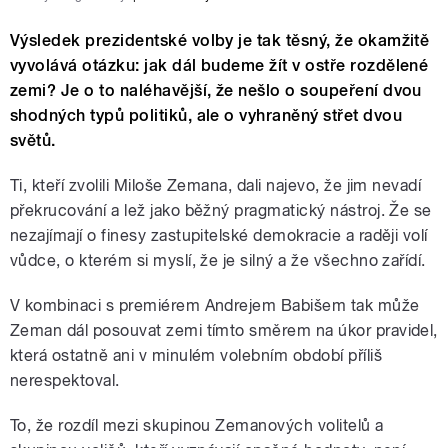
Výsledek prezidentské volby je tak těsný, že okamžitě
vyvolává otázku: jak dál budeme žít v ostře rozdělené
zemi? Je o to naléhavější, že nešlo o soupeření dvou
shodných typů politiků, ale o vyhraněný střet dvou
světů.
Ti, kteří zvolili Miloše Zemana, dali najevo, že jim nevadí
překrucování a lež jako běžný pragmatický nástroj. Že se
nezajímají o finesy zastupitelské demokracie a raději volí
vůdce, o kterém si myslí, že je silný a že všechno zařídí.
V kombinaci s premiérem Andrejem Babišem tak může
Zeman dál posouvat zemi tímto směrem na úkor pravidel,
která ostatně ani v minulém volebním období příliš
nerespektoval.
To, že rozdíl mezi skupinou Zemanových volitelů a