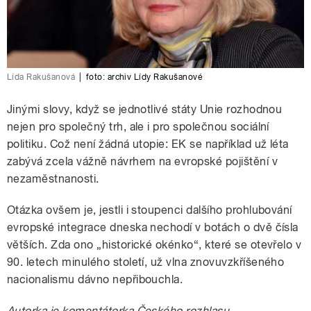
Lída Rakušanová
|
foto:
archiv Lídy Rakušanové
Jinými slovy, když se jednotlivé státy Unie rozhodnou
nejen pro společný trh, ale i pro společnou sociální
politiku. Což není žádná utopie: EK se například už léta
zabývá zcela vážně návrhem na evropské pojištění v
nezaměstnanosti.
Otázka ovšem je, jestli i stoupenci dalšího prohlubování
evropské integrace dneska nechodí v botách o dvě čísla
větších. Zda ono „historické okénko“, které se otevřelo v
90. letech minulého století, už vlna znovuvzkříšeného
nacionalismu dávno nepřibouchla.
Autorka je komentátorka Českého rozhlasu