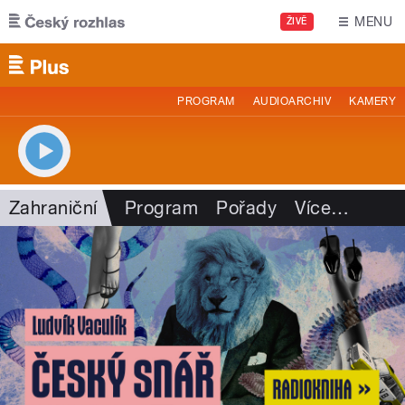
Přejít k hlavnímu obsahu
MENU
ŽIVĚ
PROGRAM
AUDIOARCHIV
KAMERY
Zahraniční
Program
Pořady
Více
…