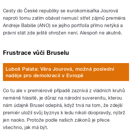
Cesty do České republiky se eurokomisařka Jourová
naproti tomu zatím obávat nemusí: střet zájmů premiéra
Andreje Babiše (ANO) se jejího portfolia přímo netýká a
právní stát zde ještě ohrožen není. Alespoň ne akutně.
Frustrace vůči Bruselu
Luboš Palata: Věra Jourová, možná poslední
naděje pro demokracii v Evropě
Co tu ale v premiérově případě zaznívá z vládních kruhů
neméně hlasitě, je důraz na národní suverenitu, kterou
nám údajně Brusel odepírá, když trvá na tom, že zdejší
premiér uložil svůj byznys k ledu nikoli doopravdy, nýbrž
jen naoko. Protože podle našich zákonů je přece
všechno, jak má být.