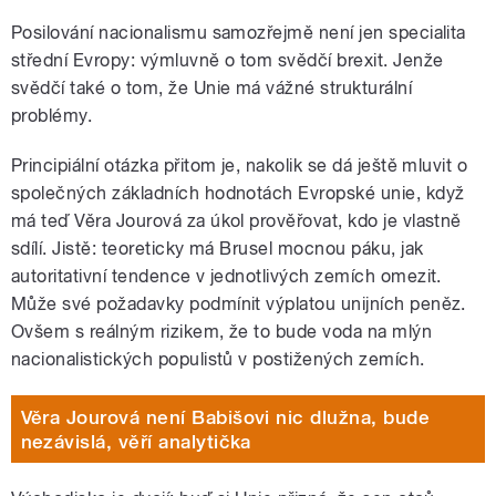
Posilování nacionalismu samozřejmě není jen specialita
střední Evropy: výmluvně o tom svědčí brexit. Jenže
svědčí také o tom, že Unie má vážné strukturální
problémy.
Principiální otázka přitom je, nakolik se dá ještě mluvit o
společných základních hodnotách Evropské unie, když
má teď Věra Jourová za úkol prověřovat, kdo je vlastně
sdílí. Jistě: teoreticky má Brusel mocnou páku, jak
autoritativní tendence v jednotlivých zemích omezit.
Může své požadavky podmínit výplatou unijních peněz.
Ovšem s reálným rizikem, že to bude voda na mlýn
nacionalistických populistů v postižených zemích.
Věra Jourová není Babišovi nic dlužna, bude
nezávislá, věří analytička