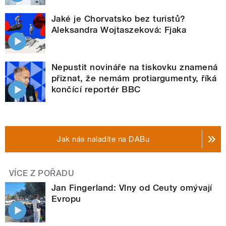
Jaké je Chorvatsko bez turistů?
Aleksandra Wojtaszeková: Fjaka
Nepustit novináře na tiskovku znamená
přiznat, že nemám protiargumenty, říká
končící reportér BBC
Jak nás naladíte na DABu
VÍCE Z POŘADU
Jan Fingerland: Vlny od Ceuty omývají
Evropu