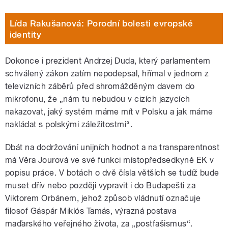
Lída Rakušanová: Porodní bolesti evropské
identity
Dokonce i prezident Andrzej Duda, který parlamentem
schválený zákon zatím nepodepsal, hřímal v jednom z
televizních záběrů před shromážděným davem do
mikrofonu, že „nám tu nebudou v cizích jazycích
nakazovat, jaký systém máme mít v Polsku a jak máme
nakládat s polskými záležitostmi“.
Dbát na dodržování unijních hodnot a na transparentnost
má Věra Jourová ve své funkci místopředsedkyně EK v
popisu práce. V botách o dvě čísla větších se tudíž bude
muset dřív nebo později vypravit i do Budapešti za
Viktorem Orbánem, jehož způsob vládnutí označuje
filosof Gáspár Miklós Tamás, výrazná postava
maďarského veřejného života, za „postfašismus“.