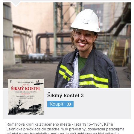
Šikmý kostel 3
Koupit
Románová kronika ztraceného města - léta 1945–1961. Karin
Lednická předkládá do značné míry převratný, dosavadní paradigma
měnící obraz hornického regionu, jehož zahlazenou historii stále