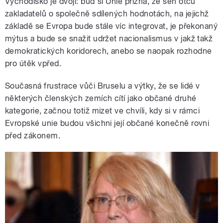
Východisko je dvojí: buď si Unie přizná, že sen otců
zakladatelů o společně sdílených hodnotách, na jejichž
základě se Evropa bude stále víc integrovat, je překonaný
mýtus a bude se snažit udržet nacionalismus v jakž takž
demokratických koridorech, anebo se naopak rozhodne
pro útěk vpřed.
Současná frustrace vůči Bruselu a výtky, že se lidé v
některých členských zemích cítí jako občané druhé
kategorie, začnou totiž mizet ve chvíli, kdy si v rámci
Evropské unie budou všichni její občané konečně rovni
před zákonem.