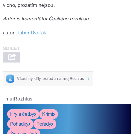
vidno, prozatím nejsou.
Autor je komentátor Českého rozhlasu
autor:
Libor Dvořák
Všechny díly pořadu na mujRozhlas
mujRozhlas
Hry a četby
Krimi
Pohádky
Pořady
Živé vysílání