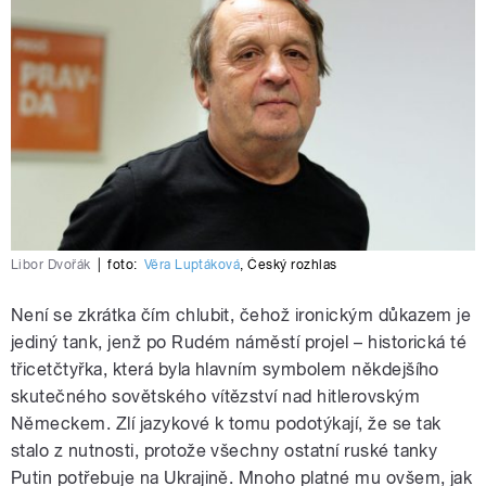
Libor Dvořák
|
foto:
Věra Luptáková
,
Český rozhlas
Není se zkrátka čím chlubit, čehož ironickým důkazem je
jediný tank, jenž po Rudém náměstí projel – historická té
třicetčtyřka, která byla hlavním symbolem někdejšího
skutečného sovětského vítězství nad hitlerovským
Německem. Zlí jazykové k tomu podotýkají, že se tak
stalo z nutnosti, protože všechny ostatní ruské tanky
Putin potřebuje na Ukrajině. Mnoho platné mu ovšem, jak