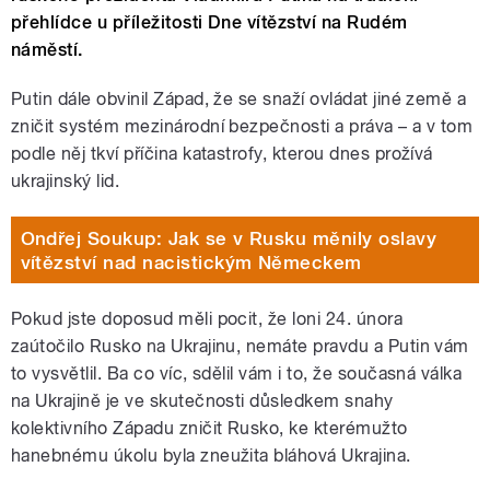
přehlídce u příležitosti Dne vítězství na Rudém
náměstí.
Putin dále obvinil Západ, že se snaží ovládat jiné země a
zničit systém mezinárodní bezpečnosti a práva – a v tom
podle něj tkví příčina katastrofy, kterou dnes prožívá
ukrajinský lid.
Ondřej Soukup: Jak se v Rusku měnily oslavy
vítězství nad nacistickým Německem
Pokud jste doposud měli pocit, že loni 24. února
zaútočilo Rusko na Ukrajinu, nemáte pravdu a Putin vám
to vysvětlil. Ba co víc, sdělil vám i to, že současná válka
na Ukrajině je ve skutečnosti důsledkem snahy
kolektivního Západu zničit Rusko, ke kterémužto
hanebnému úkolu byla zneužita bláhová Ukrajina.