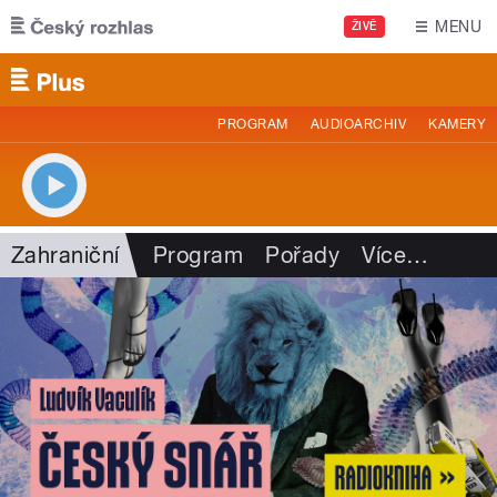
Přejít k hlavnímu obsahu
MENU
ŽIVĚ
PROGRAM
AUDIOARCHIV
KAMERY
Zahraniční
Program
Pořady
Více
…