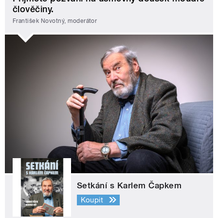
člověčiny.
František Novotný, moderátor
Setkání s Karlem Čapkem
Koupit