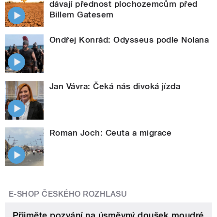
dávají přednost plochozemcům před
Billem Gatesem
Ondřej Konrád: Odysseus podle Nolana
Jan Vávra: Čeká nás divoká jízda
Roman Joch: Ceuta a migrace
E-SHOP ČESKÉHO ROZHLASU
Přijměte pozvání na úsměvný doušek moudré