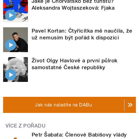
Jaké je Chorvatsko bez turistů?
Aleksandra Wojtaszeková: Fjaka
Pavel Kortan: Čtyřicítka mě naučila, že
už nemusím být pořád k dispozici
Život Olgy Havlové a první půlrok
samostatné České republiky
Jak nás naladíte na DABu
VÍCE Z POŘADU
Petr Šabata: Členové Babišovy vlády