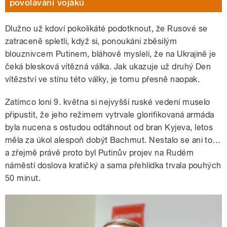
povolávání vojáků
Dlužno už kdoví pokolikáté podotknout, že Rusové se
zatraceně spletli, když si, ponoukáni zběsilým
blouznivcem Putinem, bláhově mysleli, že na Ukrajině je
čeká blesková vítězná válka. Jak ukazuje už druhý Den
vítězství ve stínu této války, je tomu přesně naopak.
Zatímco loni 9. května si nejvyšší ruské vedení muselo
připustit, že jeho režimem vytrvale glorifikovaná armáda
byla nucena s ostudou odtáhnout od bran Kyjeva, letos
měla za úkol alespoň dobýt Bachmut. Nestalo se ani to…
a zřejmě právě proto byl Putinův projev na Rudém
náměstí doslova kratičký a sama přehlídka trvala pouhých
50 minut.