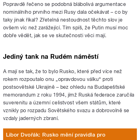
Popravdě řečeno se podobná blábolivá argumentace
nominálního prvního mezi Rusy dala očekávat – co by
taky jinak říkal? Zřetelná nestoudnost těchto slov je
ovšem víc než zarážející. Tím spíš, že Putin musí moc
dobře vědět, jak se ve skutečnosti věci mají.
Jediný tank na Rudém náměstí
A mají se tak, že to bylo Rusko, které před více než
rokem rozpoutalo onu „opravdovou válku“ proti
postsovětské Ukrajině – bez ohledu na Budapešťské
memorandum z roku 1994, jímž Ruská federace zaručila
suverenitu a územní celistvost všem státům, které
vznikly po rozpadu Sovětského svazu a dobrovolně se
vzdaly jaderných zbraní.
Libor Dvořák: Rusko mění pravidla pro