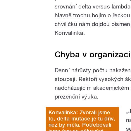
srovnání delta versus lambda
hlavně trochu bojím o řecko
chviličku nám dojdou písmenk
Konvalinka.
Chyba v organizaci
Denní nárůsty počtu nakažen
stoupají. Rektoři vysokých ško
nadcházejícím akademickém 
prezenční výuka.
„
Konvalinka: Zvorali jsme
to, delta mutace je tu dřív,
n
než by měla. Potřebovali
s
jsme čas na očkování