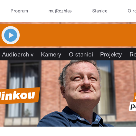
Program
mujRozhlas
Stanice
O r
Audioarchiv
Kamery
O stanici
Projekty
R