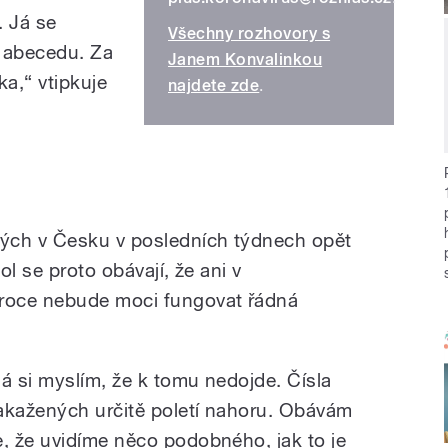
. Já se
Všechny rozhovory s
u abecedu. Za
Janem Konvalinkou
a,“ vtipkuje
najdete zde
.
ých v Česku v posledních týdnech opět
l se proto obávají, že ani v
roce nebude moci fungovat řádná
Já si myslím, že k tomu nedojde. Čísla
akažených určitě poletí nahoru. Obávám
e, že uvidíme něco podobného, jak to je