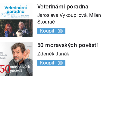
Veterinární poradna
Jaroslava Vykoupilová, Milan
Štourač
Koupit
50 moravských pověstí
Zdeněk Junák
Koupit