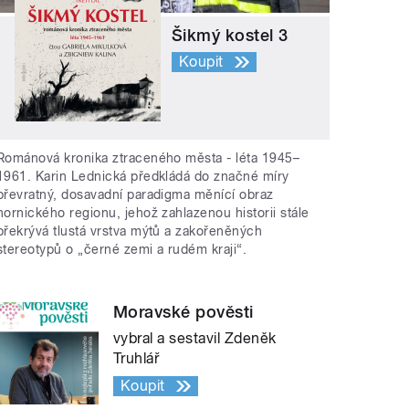
Šikmý kostel 3
Koupit
Románová kronika ztraceného města - léta 1945–
1961. Karin Lednická předkládá do značné míry
převratný, dosavadní paradigma měnící obraz
hornického regionu, jehož zahlazenou historii stále
překrývá tlustá vrstva mýtů a zakořeněných
stereotypů o „černé zemi a rudém kraji“.
Moravské pověsti
vybral a sestavil Zdeněk
Truhlář
Koupit