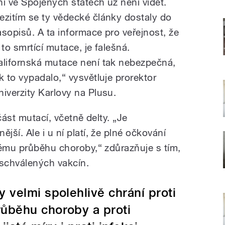
ni ve Spojených státech už není vidět.
ezitím se ty vědecké články dostaly do
asopisů. A ta informace pro veřejnost, že
 to smrtící mutace, je falešná.
alifornská mutace není tak nebezpečná,
ak to vypadalo,“ vysvětluje prorektor
niverzity Karlovy na Plusu.
část mutací, včetně delty. „Je
ší. Ale i u ní platí, že plné očkování
nému průběhu choroby,“ zdůrazňuje s tím,
 schválených vakcín.
 velmi spolehlivě chrání proti
ůběhu choroby a proti