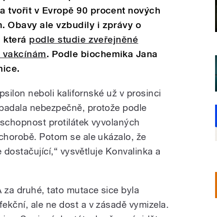
a tvořit v Evropě 90 procent nových
. Obavy ale vzbudily i zprávy o
, která
podle studie zveřejněné
á vakcínám
. Podle biochemika Jana
nice.
epsilon neboli kalifornské už v prosinci
ypadala nebezpečně, protože podle
 schopnost protilátek vyvolaných
 chorobě. Potom se ale ukázalo, že
le dostačující,“ vysvětluje Konvalinka a
A za druhé, tato mutace sice byla
nfekční, ale ne dost a v zásadě vymizela.