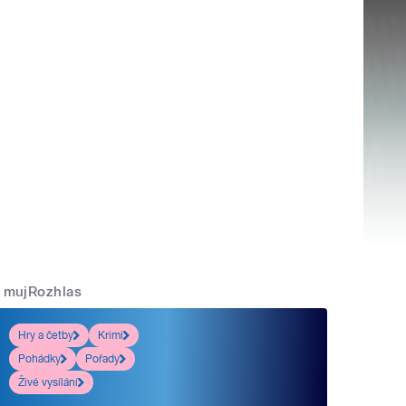
mujRozhlas
Hry a četby
Krimi
Pohádky
Pořady
Živé vysílání