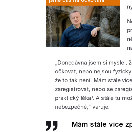
ny
N
p
ně
n
„Donedávna jsem si myslel, že
očkovat, nebo nejsou fyzicky 
že to tak není. Mám stále více
zaregistrovat, nebo se zaregist
praktický lékař. A stále tu m
nebezpečné,“ varuje.
Mám stále více zp