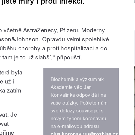
jisté míry i proti infekci.
to včetně AstraZenecy, Pfizeru, Moderny
nson&Johnson. Opravdu velmi spolehlivě
ůběhu choroby a proti hospitalizaci a do
yž tam je to už slabší,“ připouští.
erá byla
Biochemik a výzkumník
e už i
Akademie věd Jan
ka zatím
Konvalinka odpovídá i na
vaše otázky. Pošlete nám
své dotazy související s
vat. Je
novým typem koronaviru
ovat
na e-mailovou adresu
přímé
plus.koronavirus@rozhlas.cz
.