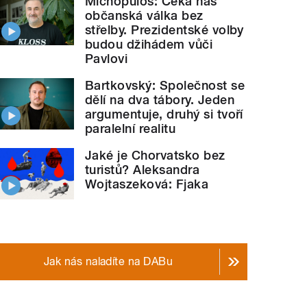
Michopulos: Čeká nás
občanská válka bez
střelby. Prezidentské volby
budou džihádem vůči
Pavlovi
Bartkovský: Společnost se
dělí na dva tábory. Jeden
argumentuje, druhý si tvoří
paralelní realitu
Jaké je Chorvatsko bez
turistů? Aleksandra
Wojtaszeková: Fjaka
Jak nás naladíte na DABu