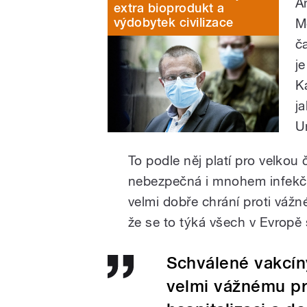
A
extra bioprodukt a
výdobytek civilizace
M
č
je
K
j
U
To podle něj platí pro velkou 
nebezpečná i mnohem infekčněj
velmi dobře chrání proti váž
že se to týká všech v Evropě
Schválené vakcíny
velmi vážnému pr