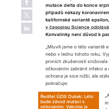
mutace delta do konce srpn
případů nákazy koronavirem
kalifornské variantě epsilon
v časopisu Science odoláv
Konvalinky není důvod k pa
„Mluvili jsme o této variantě 
nebo v lednu tohoto roku. V
prvních zkušeností snižovala
očkováním zabránit infekci a
ochrana je sice nižší, ale stá
pokračuje:
„
Ředitel ÚZIS Dušek: Léto
bude závod mutací s
i
očkováním. Vakcína je