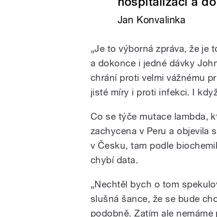
hospitalizaci a do 
Jan Konvalinka
„Je to výborná zpráva, že je 
a dokonce i jedné dávky Joh
chrání proti velmi vážnému pr
jisté míry i proti infekci. I kd
Co se týče mutace lambda, kt
zachycena v Peru a objevila s
v Česku, tam podle biochemi
chybí data.
„Nechtěl bych o tom spekulo
slušná šance, že se bude ch
podobně. Zatím ale nemáme 