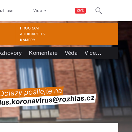
ozhlase
Více
ŽIVĚ
PROGRAM
AUDIOARCHIV
KAMERY
ozhovory
Komentáře
Věda
Více
…