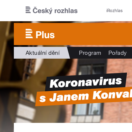
Přejít k hlavnímu obsahu
iRozhlas
Aktuální dění
Program
Pořady