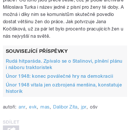
Miloslava Turka i název jedné z písní pro ženy té doby. A
možná i díky nim se komunistům skutečně povedlo
dostat většinu žen do práce. Jak potvrzuje Jana
Kočišková, už za pár let bylo procento pracujících žen u
nás nejvyšší na světě.
SOUVISEJÍCÍ PŘÍSPĚVKY
Rudá hitparáda. Zpívalo se o Stalinovi, plnění plánu
i náboru traktoristek
Únor 1948: konec poválečné hry na demokracii
Únor 1948 vítala jen ozbrojená menšina, konstatuje
historik
autoři:
anr
,
evk
,
mas
,
Dalibor Zíta
,
jpr
,
ošv