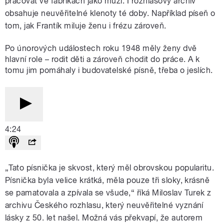
pracovat ve fabrikách jako muži. I rozhlasový archiv
obsahuje neuvěřitelné klenoty té doby. Například píseň o
tom, jak Frantík miluje ženu i frézu zároveň.
Po únorových událostech roku 1948 měly ženy dvě
hlavní role – rodit děti a zároveň chodit do práce. A k
tomu jim pomáhaly i budovatelské písně, třeba o jeslích.
4:24
„Tato písnička je skvost, který měl obrovskou popularitu.
Písnička byla velice krátká, měla pouze tři sloky, krásně
se pamatovala a zpívala se všude,“ říká Miloslav Turek z
archivu Českého rozhlasu, který neuvěřitelné vyznání
lásky z 50. let našel. Možná vás překvapí, že autorem