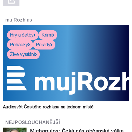
mujRozhlas
Hry a četby
Krimi
Pohádky
Pořady
Živé vysílání
Audiosvět Českého rozhlasu na jednom místě
NEJPOSLOUCHANĚJŠÍ
Michopulos: Čeká nás občanská válka