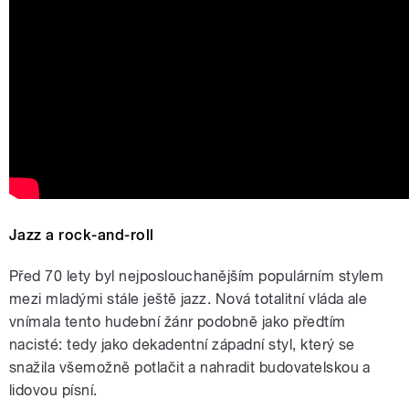
Jazz a rock-and-roll
Před 70 lety byl nejposlouchanějším populárním stylem
mezi mladými stále ještě jazz. Nová totalitní vláda ale
vnímala tento hudební žánr podobně jako předtím
nacisté: tedy jako dekadentní západní styl, který se
snažila všemožně potlačit a nahradit budovatelskou a
lidovou písní.