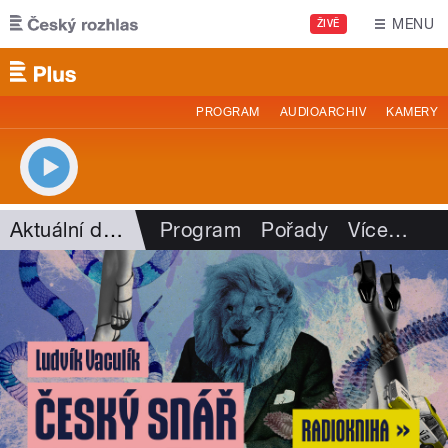
Přejít k hlavnímu obsahu
MENU
ŽIVĚ
PROGRAM
AUDIOARCHIV
KAMERY
Aktuální dění
Program
Pořady
Více
…