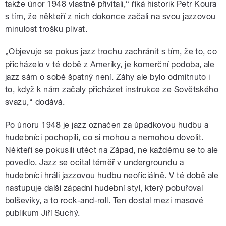
takže únor 1948 vlastně přivítali,“ říká historik Petr Koura
s tím, že někteří z nich dokonce začali na svou jazzovou
minulost trošku plivat.
„Objevuje se pokus jazz trochu zachránit s tím, že to, co
přicházelo v té době z Ameriky, je komerční podoba, ale
jazz sám o sobě špatný není. Záhy ale bylo odmítnuto i
to, když k nám začaly přicházet instrukce ze Sovětského
svazu,“ dodává.
Po únoru 1948 je jazz označen za úpadkovou hudbu a
hudebníci pochopili, co si mohou a nemohou dovolit.
Někteří se pokusili utéct na Západ, ne každému se to ale
povedlo. Jazz se ocital téměř v undergroundu a
hudebníci hráli jazzovou hudbu neoficiálně. V té době ale
nastupuje další západní hudební styl, který pobuřoval
bolševiky, a to rock-and-roll. Ten dostal mezi masové
publikum Jiří Suchý.