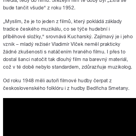
média, tedy do filmu. Stěžejní film té doby byl „Zítra se
bude tančit všude“ z roku 1952.
„Myslím, že je to jeden z filmů, který pokládá základy
tradice českého muzikálu, co se týče hudební i
příběhové složky,“ srovnává Kucharský. Zajímavý je i jeho
vznik – mladý režisér Vladimír Vlček neměl prakticky
žádné zkušenosti s natáčením hraného filmu. I přes to
dostal šanci natočit tak dlouhý film na barevný materiál,
což v té době nebylo standardem, zdůrazňuje muzikolog.
Od roku 1948 měli autoři filmové hudby čerpat z
československého folklóru i z hudby Bedřicha Smetany.