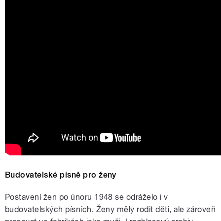
Budovatelské písně pro ženy
Postavení žen po únoru 1948 se odráželo i v
budovatelských písních. Ženy měly rodit děti, ale zároveň