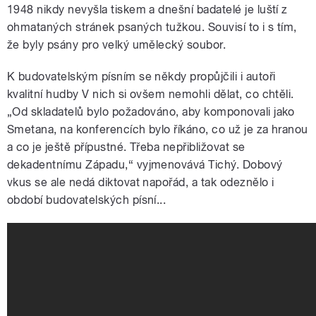
1948 nikdy nevyšla tiskem a dnešní badatelé je luští z
ohmataných stránek psaných tužkou. Souvisí to i s tím,
že byly psány pro velký umělecký soubor.
K budovatelským písním se někdy propůjčili i autoři
kvalitní hudby V nich si ovšem nemohli dělat, co chtěli.
„Od skladatelů bylo požadováno, aby komponovali jako
Smetana, na konferencích bylo říkáno, co už je za hranou
a co je ještě přípustné. Třeba nepřibližovat se
dekadentnímu Západu,“ vyjmenovává Tichý. Dobový
vkus se ale nedá diktovat napořád, a tak odeznělo i
období budovatelských písní...