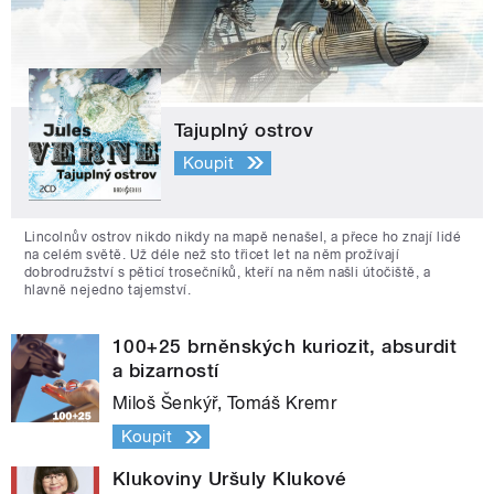
Tajuplný ostrov
Koupit
Lincolnův ostrov nikdo nikdy na mapě nenašel, a přece ho znají lidé
na celém světě. Už déle než sto třicet let na něm prožívají
dobrodružství s pěticí trosečníků, kteří na něm našli útočiště, a
hlavně nejedno tajemství.
100+25 brněnských kuriozit, absurdit
a bizarností
Miloš Šenkýř, Tomáš Kremr
Koupit
Klukoviny Uršuly Klukové