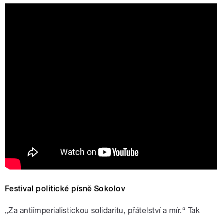
Festival politické písně Sokolov
„Za antiimperialistickou solidaritu, přátelství a mír.“ Tak