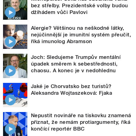
bez střelby. Prezidentské volby budou
džihádem vůči Pavlovi
Alergie? Většinou na neškodné látky,
nejúčinnější je imunitní systém přeučit,
říká imunolog Abramson
Joch: Sledujeme Trumpův mentální
úpadek směrem k sebestřednosti,
chaosu. A konec je v nedohlednu
Jaké je Chorvatsko bez turistů?
Aleksandra Wojtaszeková: Fjaka
Nepustit novináře na tiskovku znamená
přiznat, že nemám protiargumenty, říká
končící reportér BBC