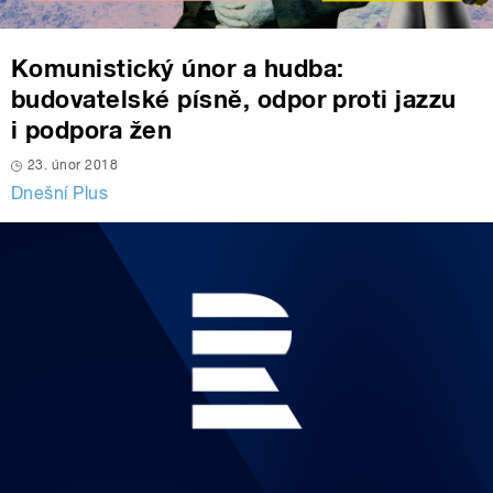
Komunistický únor a hudba:
budovatelské písně, odpor proti jazzu
i podpora žen
23. únor 2018
Dnešní Plus