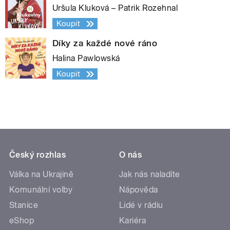
Uršula Kluková – Patrik Rozehnal
Koupit
Díky za každé nové ráno
Halina Pawlowská
Koupit
Český rozhlas
O nás
Válka na Ukrajině
Jak nás naladíte
Komunální volby
Nápověda
Stanice
Lidé v rádiu
eShop
Kariéra