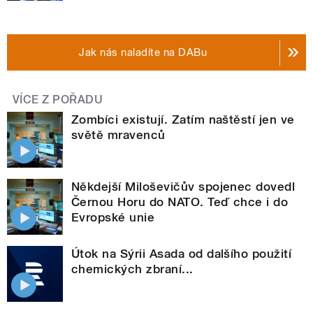
Jak nás naladíte na DABu
VÍCE Z POŘADU
Zombíci existují. Zatím naštěstí jen ve
světě mravenců
Někdejší Miloševičův spojenec dovedl
Černou Horu do NATO. Teď chce i do
Evropské unie
Útok na Sýrii Asada od dalšího použití
chemických zbraní...