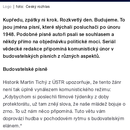
Logo
|
foto:
Český rozhlas
Kupředu, zpátky ni krok. Rozkvetlý den. Budujeme. To
jsou jména písní, které slýchali posluchači po únoru
1948. Podobné písně autoři psali se souhlasem a
někdy přímo na objednávku politické moci. Seriál
vědecké redakce připomíná komunistický únor v
budovatelských písních z různých aspektů.
Budovatelské písně
Historik Martin Tichý z ÚSTR upozorňuje, že tento žánr
není tak úplně vynálezem komunistického režimu:
„Kdybychom si poslechli filmové týdeníky z doby
protektorátu, už tam znějí slova, že naše mládež bojuje o
zrno. To už nám něco připomíná. Tuto větu vám
doprovází hudba v pochodovém rytmu s budovatelským
elánem.“