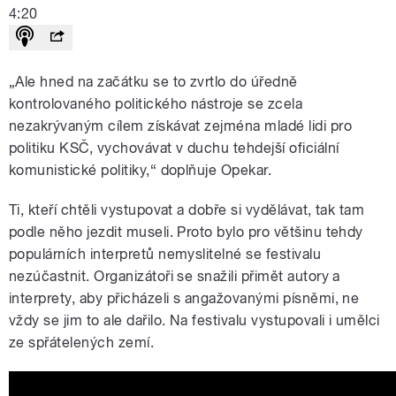
4:20
„Ale hned na začátku se to zvrtlo do úředně
kontrolovaného politického nástroje se zcela
nezakrývaným cílem získávat zejména mladé lidi pro
politiku KSČ, vychovávat v duchu tehdejší oficiální
komunistické politiky,“ doplňuje Opekar.
Ti, kteří chtěli vystupovat a dobře si vydělávat, tak tam
podle něho jezdit museli. Proto bylo pro většinu tehdy
populárních interpretů nemyslitelné se festivalu
nezúčastnit. Organizátoři se snažili přimět autory a
interprety, aby přicházeli s angažovanými písněmi, ne
vždy se jim to ale dařilo. Na festivalu vystupovali i umělci
ze spřátelených zemí.