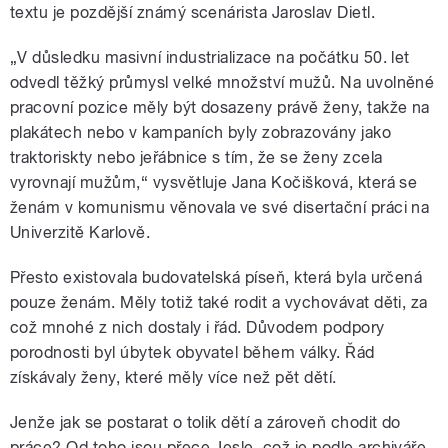
textu je pozdější známý scenárista Jaroslav Dietl.
„V důsledku masivní industrializace na počátku 50. let
odvedl těžký průmysl velké množství mužů. Na uvolněné
pracovní pozice měly být dosazeny právě ženy, takže na
plakátech nebo v kampaních byly zobrazovány jako
traktoriskty nebo jeřábnice s tím, že se ženy zcela
vyrovnají mužům,“ vysvětluje Jana Kočišková, která se
ženám v komunismu věnovala ve své disertační práci na
Univerzitě Karlově.
Přesto existovala budovatelská píseň, která byla určená
pouze ženám. Měly totiž také rodit a vychovávat děti, za
což mnohé z nich dostaly i řád. Důvodem podpory
porodnosti byl úbytek obyvatel během války. Řád
získávaly ženy, které měly více než pět dětí.
Jenže jak se postarat o tolik dětí a zároveň chodit do
práce? Od toho jsou přece Jesle, což je podle archiváře