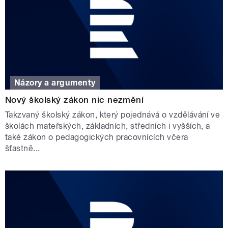
Názory a argumenty
Nový školský zákon nic nezmění
Takzvaný školský zákon, který pojednává o vzdělávání ve
školách mateřských, základních, středních i vyšších, a
také zákon o pedagogických pracovnících včera
šťastně...