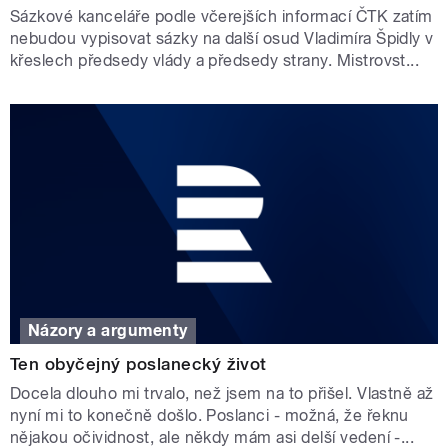
Sázkové kanceláře podle včerejších informací ČTK zatím
nebudou vypisovat sázky na další osud Vladimíra Špidly v
křeslech předsedy vlády a předsedy strany. Mistrovst...
Názory a argumenty
Ten obyčejný poslanecký život
Docela dlouho mi trvalo, než jsem na to přišel. Vlastně až
nyní mi to konečně došlo. Poslanci - možná, že řeknu
nějakou očividnost, ale někdy mám asi delší vedení -...