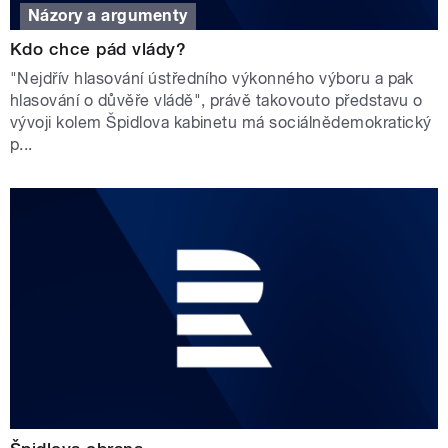
Názory a argumenty
Kdo chce pád vlády?
"Nejdřív hlasování ústředního výkonného výboru a pak
hlasování o důvěře vládě", právě takovouto představu o
vývoji kolem Špidlova kabinetu má sociálnědemokratický
p...