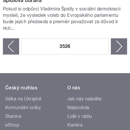
Špidlova obrana
Pokud si odpůrci Vladimíra Špidly v sociální demokracii
mysleli, že výsledek voleb do Evropského parlamentu
bude jejich předseda a premiér považovat za důvod k
rezi...
STRÁNKY
3526
n
zí
Český rozhlas
O nás
Válka na Ukrajině
Jak nás naladíte
Komunální volby
Nápověda
Stanice
Lidé v rádiu
eShop
Kariéra