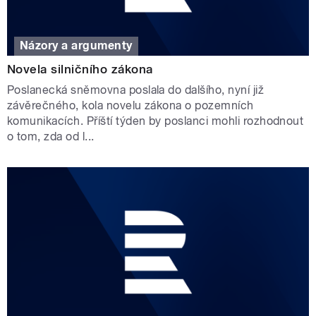
Názory a argumenty
Novela silničního zákona
Poslanecká sněmovna poslala do dalšího, nyní již
závěrečného, kola novelu zákona o pozemních
komunikacích. Příští týden by poslanci mohli rozhodnout
o tom, zda od l...