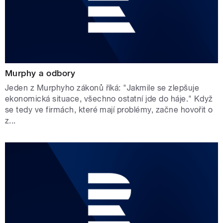
Murphy a odbory
Jeden z Murphyho zákonů říká: "Jakmile se zlepšuje
ekonomická situace, všechno ostatní jde do háje." Když
se tedy ve firmách, které mají problémy, začne hovořit o
z...