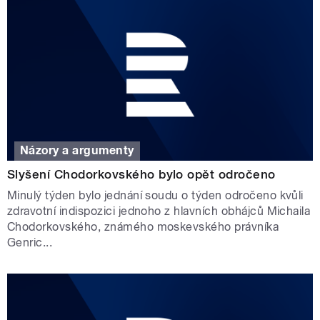
Názory a argumenty
Slyšení Chodorkovského bylo opět odročeno
Minulý týden bylo jednání soudu o týden odročeno kvůli
zdravotní indispozici jednoho z hlavních obhájců Michaila
Chodorkovského, známého moskevského právníka
Genric...