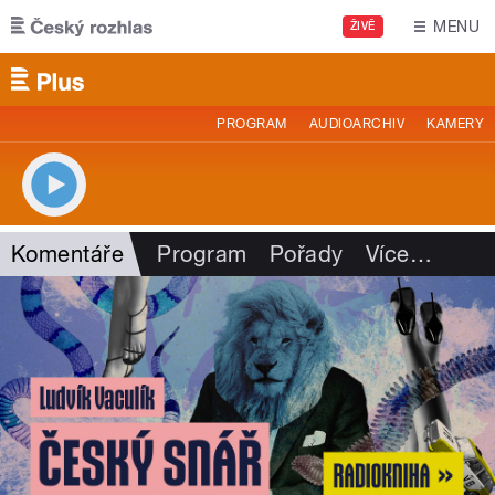
Přejít k hlavnímu obsahu
MENU
ŽIVĚ
PROGRAM
AUDIOARCHIV
KAMERY
Komentáře
Program
Pořady
Více
…