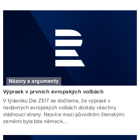
Názory a argumenty
Výprask v prvních evropských volbách
V týdeníku Die ZEIT se dočteme, že výprask v
nedávných evropských volbách dostaly všechny
vládnoucí strany. Nejvíce mezi původními členskými
zeměmi byla bita německ...