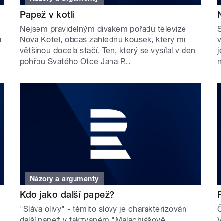
Papež v kotli
Nejsem pravidelným divákem pořadu televize
S
i
Nova Kotel, občas zahlédnu kousek, který mi
v
většinou docela stačí. Ten, který se vysílal v den
j
pohřbu Svatého Otce Jana P...
n
Názory a argumenty
Kdo jako další papež?
"Sláva olivy" - těmito slovy je charakterizován
Č
další papež v takzvaném "Malachiášově
V