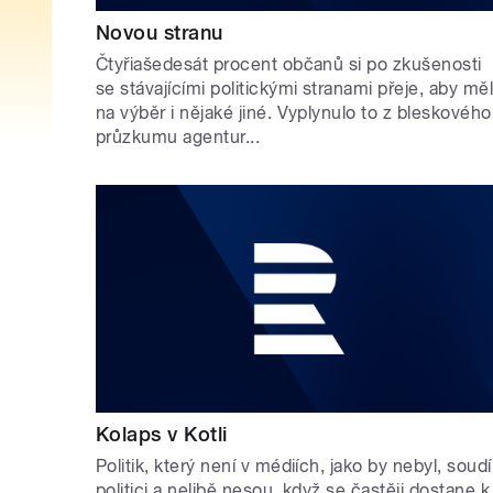
Novou stranu
Čtyřiašedesát procent občanů si po zkušenosti
se stávajícími politickými stranami přeje, aby měl
na výběr i nějaké jiné. Vyplynulo to z bleskového
průzkumu agentur...
Kolaps v Kotli
Politik, který není v médiích, jako by nebyl, soudí
politici a nelibě nesou, když se častěji dostane k