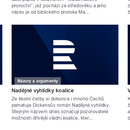
proroctví", jež pochází ze středověku a jeho
z
název je od biblického proroka Ma...
ž
Názory a argumenty
Nadějné vyhlídky koalice
Ze školní četby si dokonce i mnoho Čechů
K
pamatuje Dickensův román Nadějné vyhlídky.
ž
Stejným názvem dnes označují pozorovatelé
a
možnosti dřívější vládní koalice, kter...
d