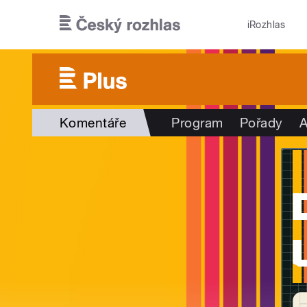
Přejít k hlavnímu obsahu
iRozhlas
Komentáře
Program
Pořady
A