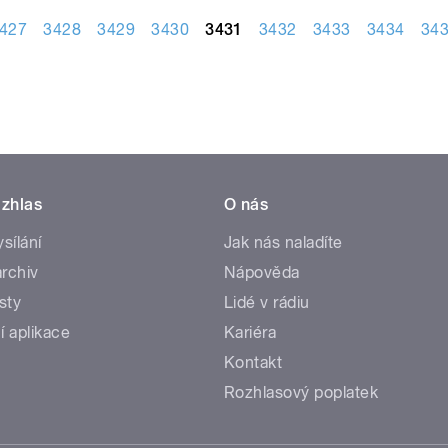
427
3428
3429
3430
3431
3432
3433
3434
34
zhlas
O nás
ysílání
Jak nás naladíte
rchiv
Nápověda
sty
Lidé v rádiu
í aplikace
Kariéra
Kontakt
Rozhlasový poplatek