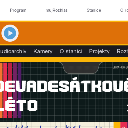
Program
mujRozhlas
Stanice
O r
udioarchiv
Kamery
O stanici
Projekty
Roz