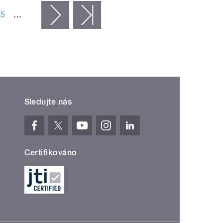
35
…
následující ›
poslední »
Sledujte nás
Certifikováno