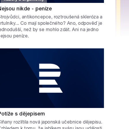
Nejsou nikde - peníze
trojvůdci, antikoncepce, roztroušená skleróza a
rtulníky... Co mají společného? Ano, odpověď je
ednodušší, než by se mohlo zdát. Ani na jedno
ejsou peníze.
Potíže s dějepisem
íňany rozlítila nová japonská učebnice dějepisu.
zhledem k tomu, že jablkem sváru jsou události