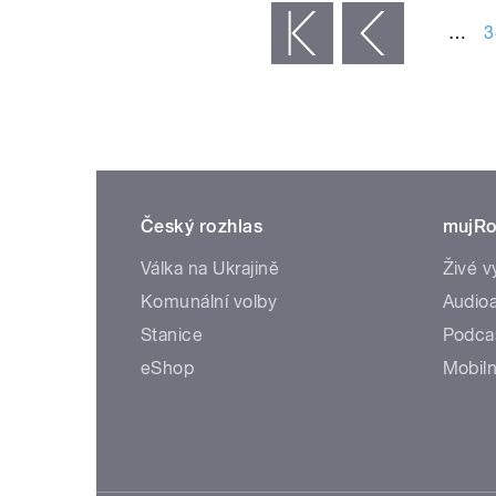
…
3
« první
‹ předchozí
Český rozhlas
mujRo
Válka na Ukrajině
Živé v
Komunální volby
Audioa
Stanice
Podca
eShop
Mobiln