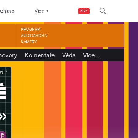
ozhlase
Více
ŽIVĚ
PROGRAM
AUDIOARCHIV
KAMERY
hovory
Komentáře
Věda
Více
…