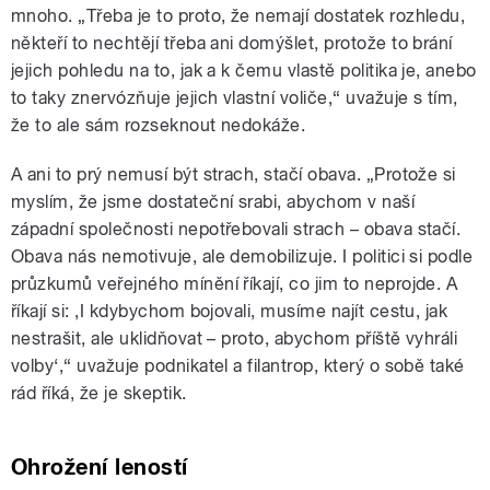
mnoho. „Třeba je to proto, že nemají dostatek rozhledu,
někteří to nechtějí třeba ani domýšlet, protože to brání
jejich pohledu na to, jak a k čemu vlastě politika je, anebo
to taky znervózňuje jejich vlastní voliče,“ uvažuje s tím,
že to ale sám rozseknout nedokáže.
A ani to prý nemusí být strach, stačí obava. „Protože si
myslím, že jsme dostateční srabi, abychom v naší
západní společnosti nepotřebovali strach – obava stačí.
Obava nás nemotivuje, ale demobilizuje. I politici si podle
průzkumů veřejného mínění říkají, co jim to neprojde. A
říkají si: ,I kdybychom bojovali, musíme najít cestu, jak
nestrašit, ale uklidňovat – proto, abychom příště vyhráli
volby‘,“ uvažuje podnikatel a filantrop, který o sobě také
rád říká, že je skeptik.
Ohrožení leností