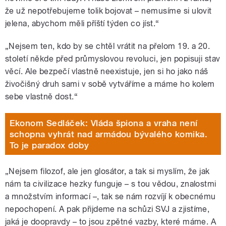
že už nepotřebujeme tolik bojovat – nemusíme si ulovit
jelena, abychom měli příští týden co jíst.“
„Nejsem ten, kdo by se chtěl vrátit na přelom 19. a 20.
století někde před průmyslovou revoluci, jen popisuji stav
věcí. Ale bezpečí vlastně neexistuje, jen si ho jako náš
živočišný druh sami v sobě vytváříme a máme ho kolem
sebe vlastně dost.“
Ekonom Sedláček: Vláda špiona a vraha není
schopna vyhrát nad armádou bývalého komika.
To je paradox doby
„Nejsem filozof, ale jen glosátor, a tak si myslím, že jak
nám ta civilizace hezky funguje – s tou vědou, znalostmi
a množstvím informací –, tak se nám rozvíjí k obecnému
nepochopení. A pak přijdeme na schůzi SVJ a zjistíme,
jaká je doopravdy – to jsou zpětné vazby, které máme. A