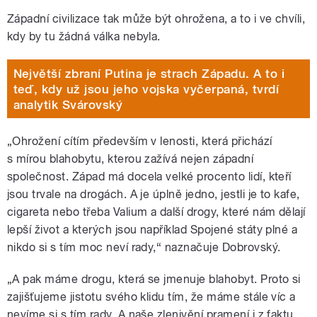
Západní civilizace tak může být ohrožena, a to i ve chvíli,
kdy by tu žádná válka nebyla.
Největší zbraní Putina je strach Západu. A to i
teď, kdy už jsou jeho vojska vyčerpaná, tvrdí
analytik Svárovský
„Ohrožení cítím především v lenosti, která přichází
s mírou blahobytu, kterou zažívá nejen západní
společnost. Západ má docela velké procento lidí, kteří
jsou trvale na drogách. A je úplně jedno, jestli je to kafe,
cigareta nebo třeba Valium a další drogy, které nám dělají
lepší život a kterých jsou například Spojené státy plné a
nikdo si s tím moc neví rady,“ naznačuje Dobrovský.
„A pak máme drogu, která se jmenuje blahobyt. Proto si
zajišťujeme jistotu svého klidu tím, že máme stále víc a
nevíme si s tím rady. A naše zlenivění pramení i z faktu,