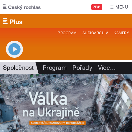
Přejít k hlavnímu obsahu
MENU
ŽIVĚ
PROGRAM
AUDIOARCHIV
KAMERY
Společnost
Program
Pořady
Více
…