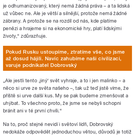
je odhumanizovaný, který nemá žádná práva – a ta lidská
už vůbec ne. Ale je větší a silnější, protože nemá žádné
zábrany. A protože se na rozdíl od nás, kde platíme
penězi a hrajeme si na ekonomické hry, platí lidskými
životy,“ zdůrazňuje.
Pokud Rusku ustoupíme, ztratíme vše, co jsme
až dosud hájili. Navíc zahubíme naši civilizaci,
varuje podnikatel Dobrovský
„Ale jestli tento ,jiný‘ svět vyhraje, a to i jen malinko – a
něco si urve ze světa našeho –, tak už teď jistě víme, že
příště si urve další kus. My se pak budeme zmenšovat a
uhýbat. To všechno proto, že jsme se nebyli schopni
bránit ani v té první chvíli.“
Na to, proč stejné nevidí i světoví lídři, Dobrovský
nedokáže odpovědět jednoduchou větou, důvodů je totiž