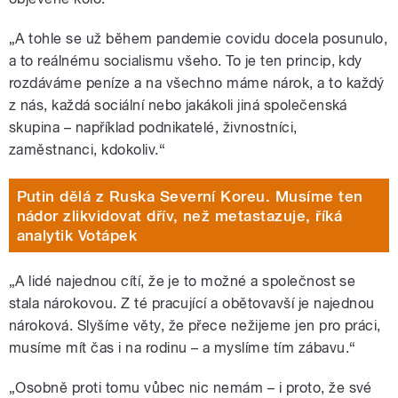
„A tohle se už během pandemie covidu docela posunulo,
a to reálnému socialismu všeho. To je ten princip, kdy
rozdáváme peníze a na všechno máme nárok, a to každý
z nás, každá sociální nebo jakákoli jiná společenská
skupina – například podnikatelé, živnostníci,
zaměstnanci, kdokoliv.“
Putin dělá z Ruska Severní Koreu. Musíme ten
nádor zlikvidovat dřív, než metastazuje, říká
analytik Votápek
„A lidé najednou cítí, že je to možné a společnost se
stala nárokovou. Z té pracující a obětovavší je najednou
nároková. Slyšíme věty, že přece nežijeme jen pro práci,
musíme mít čas i na rodinu – a myslíme tím zábavu.“
„Osobně proti tomu vůbec nic nemám – i proto, že své