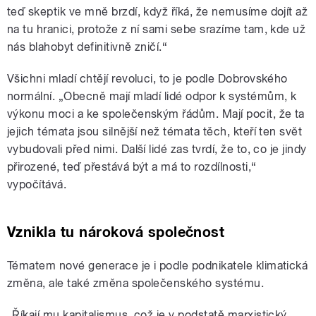
teď skeptik ve mně brzdí, když říká, že nemusíme dojít až
na tu hranici, protože z ní sami sebe srazíme tam, kde už
nás blahobyt definitivně zničí.“
Všichni mladí chtějí revoluci, to je podle Dobrovského
normální. „Obecně mají mladí lidé odpor k systémům, k
výkonu moci a ke společenským řádům. Mají pocit, že ta
jejich témata jsou silnější než témata těch, kteří ten svět
vybudovali před nimi. Další lidé zas tvrdí, že to, co je jindy
přirozené, teď přestává být a má to rozdílnosti,“
vypočítává.
Vznikla tu nároková společnost
Tématem nové generace je i podle podnikatele klimatická
změna, ale také změna společenského systému.
„Říkají mu kapitalismus, což je v podstatě marxistický