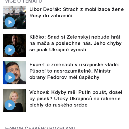
VÍCE O TÉMATU
Libor Dvořák: Strach z mobilizace žene
Rusy do zahraničí
Kličko: Snad si Zelenskyj nebude hrát
na mača a poslechne nás. Jeho chyby
se jinak Ukrajině vymstí
Expert o změnách v ukrajinské vládě:
Působí to nesrozumitelně. Ministr
obrany Fedorov měl úspěchy
Víchová: Kdyby měl Putin poušť, došel
by písek? Útoky Ukrajinců na rafinerie
píchly do ruského srdce
E-SHOP ČESKÉHO ROZHLASU