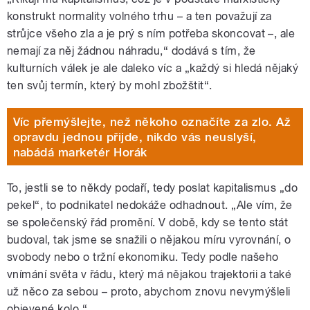
konstrukt normality volného trhu – a ten považují za
strůjce všeho zla a je prý s ním potřeba skoncovat –, ale
nemají za něj žádnou náhradu,“ dodává s tím, že
kulturních válek je ale daleko víc a „každý si hledá nějaký
ten svůj termín, který by mohl zbožštit“.
Víc přemýšlejte, než někoho označíte za zlo. Až
opravdu jednou přijde, nikdo vás neuslyší,
nabádá marketér Horák
To, jestli se to někdy podaří, tedy poslat kapitalismus „do
pekel“, to podnikatel nedokáže odhadnout. „Ale vím, že
se společenský řád promění. V době, kdy se tento stát
budoval, tak jsme se snažili o nějakou míru vyrovnání, o
svobody nebo o tržní ekonomiku. Tedy podle našeho
vnímání světa v řádu, který má nějakou trajektorii a také
už něco za sebou – proto, abychom znovu nevymýšleli
objevené kolo.“