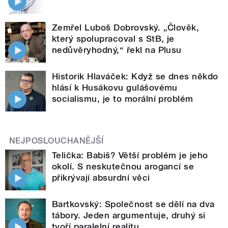
Zemřel Luboš Dobrovský. „Člověk,
který spolupracoval s StB, je
nedůvěryhodný,“ řekl na Plusu
Historik Hlaváček: Když se dnes někdo
hlásí k Husákovu gulášovému
socialismu, je to morální problém
NEJPOSLOUCHANĚJŠÍ
Telička: Babiš? Větší problém je jeho
okolí. S neskutečnou arogancí se
přikrývají absurdní věci
Bartkovský: Společnost se dělí na dva
tábory. Jeden argumentuje, druhý si
tvoří paralelní realitu