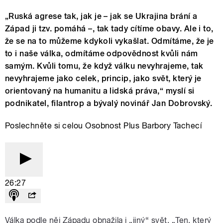
„Ruská agrese tak, jak je – jak se Ukrajina brání a
Západ ji tzv. pomáhá –, tak tady cítíme obavy. Ale i to,
že se na to můžeme kdykoli vykašlat. Odmítáme, že je
to i naše válka, odmítáme odpovědnost kvůli nám
samým. Kvůli tomu, že když válku nevyhrajeme, tak
nevyhrajeme jako celek, princip, jako svět, který je
orientovaný na humanitu a lidská práva,“ myslí si
podnikatel, filantrop a bývalý novinář Jan Dobrovský.
Poslechněte si celou Osobnost Plus Barbory Tachecí
26:27
Válka podle něj Západu obnažila i „jiný“ svět. „Ten, který