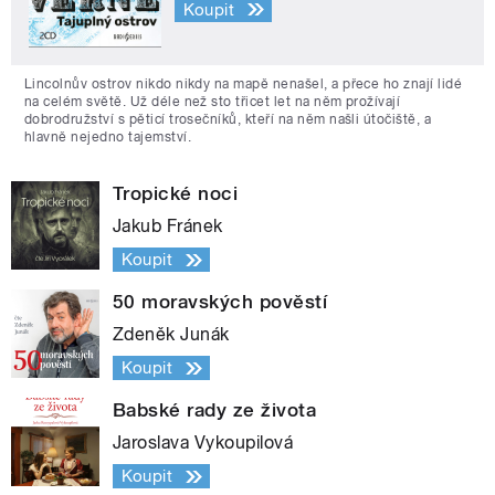
Koupit
Lincolnův ostrov nikdo nikdy na mapě nenašel, a přece ho znají lidé
na celém světě. Už déle než sto třicet let na něm prožívají
dobrodružství s pěticí trosečníků, kteří na něm našli útočiště, a
hlavně nejedno tajemství.
Tropické noci
Jakub Fránek
Koupit
50 moravských pověstí
Zdeněk Junák
Koupit
Babské rady ze života
Jaroslava Vykoupilová
Koupit