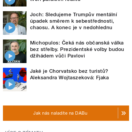
Joch: Sledujeme Trumpův mentální
úpadek směrem k sebestřednosti,
chaosu. A konec je v nedohlednu
Michopulos: Čeká nás občanská válka
bez střelby. Prezidentské volby budou
džihádem vůči Pavlovi
Jaké je Chorvatsko bez turistů?
Aleksandra Wojtaszeková: Fjaka
Jak nás naladíte na DABu