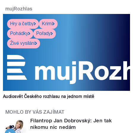
mujRozhlas
Hry a četby
Krimi
Pohádky
Pořady
Živé vysílání
Audiosvět Českého rozhlasu na jednom místě
MOHLO BY VÁS ZAJÍMAT
Filantrop Jan Dobrovský: Jen tak
nikomu nic nedám