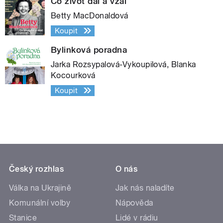
Co život dal a vzal
Betty MacDonaldová
Koupit
Bylinková poradna
Jarka Rozsypalová-Vykoupilová, Blanka
Kocourková
Koupit
Český rozhlas
O nás
Válka na Ukrajině
Jak nás naladíte
Komunální volby
Nápověda
Stanice
Lidé v rádiu