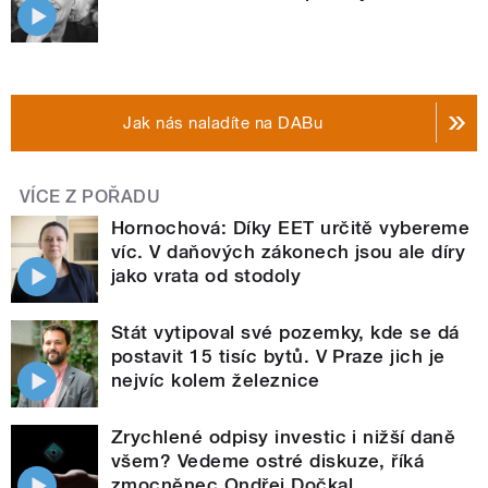
Jak nás naladíte na DABu
VÍCE Z POŘADU
Hornochová: Díky EET určitě vybereme
víc. V daňových zákonech jsou ale díry
jako vrata od stodoly
Stát vytipoval své pozemky, kde se dá
postavit 15 tisíc bytů. V Praze jich je
nejvíc kolem železnice
Zrychlené odpisy investic i nižší daně
všem? Vedeme ostré diskuze, říká
zmocněnec Ondřej Dočkal