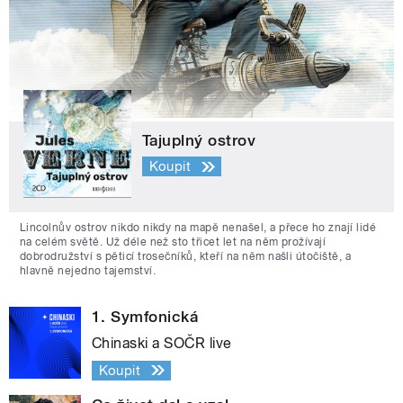
Tajuplný ostrov
Koupit
Lincolnův ostrov nikdo nikdy na mapě nenašel, a přece ho znají lidé
na celém světě. Už déle než sto třicet let na něm prožívají
dobrodružství s pěticí trosečníků, kteří na něm našli útočiště, a
hlavně nejedno tajemství.
1. Symfonická
Chinaski a SOČR live
Koupit