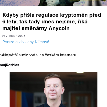
Kdyby přišla regulace kryptoměn před
6 lety, tak tady dnes nejsme, říká
majitel směnárny Anycoin
7. leden 2025
Peníze a vliv Jany Klímové
Největší audioportál na českém internetu