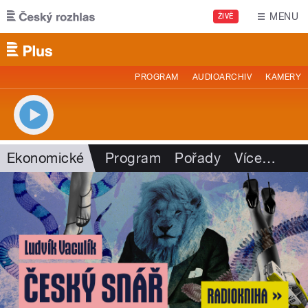
Přejít k hlavnímu obsahu
MENU
ŽIVĚ
PROGRAM
AUDIOARCHIV
KAMERY
Ekonomické
Program
Pořady
Více
…