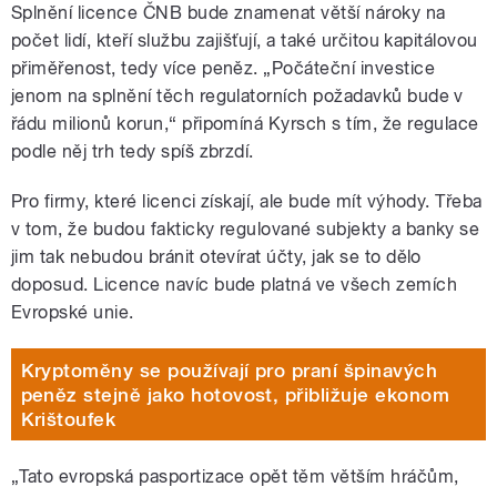
Splnění licence ČNB bude znamenat větší nároky na
počet lidí, kteří službu zajišťují, a také určitou kapitálovou
přiměřenost, tedy více peněz. „Počáteční investice
jenom na splnění těch regulatorních požadavků bude v
řádu milionů korun,“ připomíná Kyrsch s tím, že regulace
podle něj trh tedy spíš zbrzdí.
Pro firmy, které licenci získají, ale bude mít výhody. Třeba
v tom, že budou fakticky regulované subjekty a banky se
jim tak nebudou bránit otevírat účty, jak se to dělo
doposud. Licence navíc bude platná ve všech zemích
Evropské unie.
Kryptoměny se používají pro praní špinavých
peněz stejně jako hotovost, přibližuje ekonom
Krištoufek
„Tato evropská pasportizace opět těm větším hráčům,