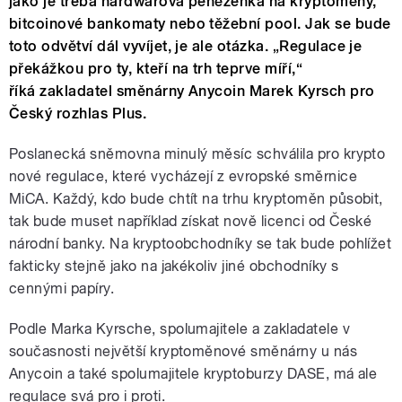
jako je třeba hardwarová peněženka na kryptoměny,
bitcoinové bankomaty nebo těžební pool. Jak se bude
toto odvětví dál vyvíjet, je ale otázka. „Regulace je
překážkou pro ty, kteří na trh teprve míří,“
říká zakladatel směnárny Anycoin Marek Kyrsch pro
Český rozhlas Plus.
Poslanecká sněmovna minulý měsíc schválila pro krypto
nové regulace, které vycházejí z evropské směrnice
MiCA. Každý, kdo bude chtít na trhu kryptoměn působit,
tak bude muset například získat nově licenci od České
národní banky. Na kryptoobchodníky se tak bude pohlížet
fakticky stejně jako na jakékoliv jiné obchodníky s
cennými papíry.
Podle Marka Kyrsche, spolumajitele a zakladatele v
současnosti největší kryptoměnové směnárny u nás
Anycoin a také spolumajitele kryptoburzy DASE, má ale
regulace svá pro i proti.