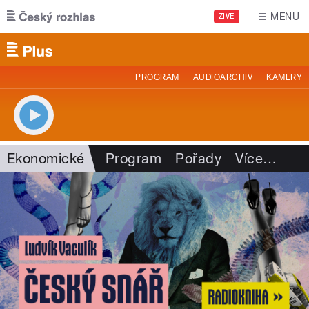
Přejít k hlavnímu obsahu
MENU
ŽIVĚ
PROGRAM
AUDIOARCHIV
KAMERY
Ekonomické
Program
Pořady
Více
…