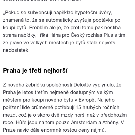
„Pokud se subvencují například hypoteční úvěry,
znamená to, že se automaticky zvyšuje poptávka po
koupi bytů. Problém ale je, že proti tomu pak nestíhá
strana nabídky,“ říká Hána pro Český rozhlas Plus s tím,
že právě ve velkých městech je bytů stále největší
nedostatek.
Praha je třetí nejhorší
Z nového žebříčku společnosti Deloitte vyplynulo, že
Praha je letos třetím nejméně dostupným velkým
městem pro koupi nového bytu v Evropě. Na jeho
pořízení lidé průměrně potřebují 15 hrubých ročních
mezd, což je o skoro dvě mzdy horší než v předchozím
roce. Hůře jsou na tom pouze Amsterdam a Athény. V
Praze navíc dále enormně rostou ceny nájmů.