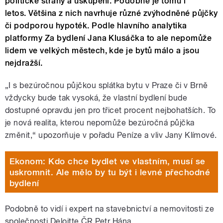
politické strany a uskupení. Podobně je tomu i
letos. Většina z nich navrhuje různé zvýhodněné půjčky
či podporou hypoték. Podle hlavního analytika
platformy Za bydlení Jana Klusáčka to ale nepomůže
lidem ve velkých městech, kde je bytů málo a jsou
nejdražší.
„I s bezúročnou půjčkou splátka bytu v Praze či v Brně
vždycky bude tak vysoká, že vlastní bydlení bude
dostupné opravdu jen pro třicet procent nejbohatších. To
je nová realita, kterou nepomůže bezúročná půjčka
změnit,“ upozorňuje v pořadu Peníze a vliv Jany Klímové.
Ekonom: Kdo chce bydlet ve vlastním, musí se
uskromnit. Ale mělo by tu být i levné přechodné
bydlení
Podobně to vidí i expert na stavebnictví a nemovitosti ze
společnosti Deloitte ČR Petr Hána.