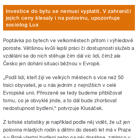
Investice do bytu se nemusí vyplatit. V zahraničí
jejich ceny klesaly i na polovinu, upozorňuje
sociolog Lux
Poptávka po bytech ve velkoměstech přitom i výhledově
poroste. Většinou kvůli lepší práci či dostupnosti služeb a
vzdělání se do nich stěhuje čím dál víc lidí, čímž ale
Česko jen dohání situaci běžnou v Evropě.
„Podíl lidí, kteří žijí ve velkých městech s více než 50
tisíci obyvateli, je u nás jedním z nejnižších v celé
Evropské unii. Přirozeně se tedy budeme přibližovat
tomu, co je obvyklé jinde, a to dál bude zhoršovat
nedostupnost bydlení,“ potvrzuje Klusáček.
Z loňské statistiky je například podle něj vidět, že už jen
polovina mladých rodin s dětmi do deseti let má v Praze
a v Brně vlastní bydlení nebo na něj dosáhne, zatímco v