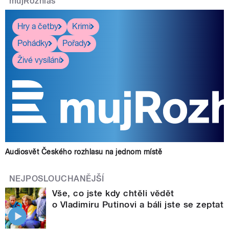
mujRozhlas
Hry a četby
Krimi
Pohádky
Pořady
Živé vysílání
Audiosvět Českého rozhlasu na jednom místě
NEJPOSLOUCHANĚJŠÍ
Vše, co jste kdy chtěli vědět
o Vladimiru Putinovi a báli jste se zeptat