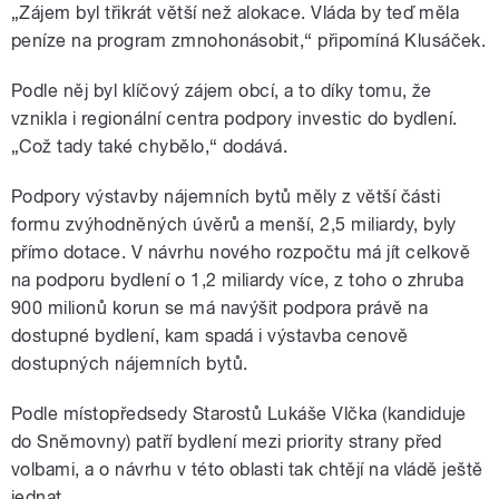
„Zájem byl třikrát větší než alokace. Vláda by teď měla
peníze na program zmnohonásobit,“ připomíná Klusáček.
Podle něj byl klíčový zájem obcí, a to díky tomu, že
vznikla i regionální centra podpory investic do bydlení.
„Což tady také chybělo,“ dodává.
Podpory výstavby nájemních bytů měly z větší části
formu zvýhodněných úvěrů a menší, 2,5 miliardy, byly
přímo dotace. V návrhu nového rozpočtu má jít celkově
na podporu bydlení o 1,2 miliardy více, z toho o zhruba
900 milionů korun se má navýšit podpora právě na
dostupné bydlení, kam spadá i výstavba cenově
dostupných nájemních bytů.
Podle místopředsedy Starostů Lukáše Vlčka (kandiduje
do Sněmovny) patří bydlení mezi priority strany před
volbami, a o návrhu v této oblasti tak chtějí na vládě ještě
jednat.