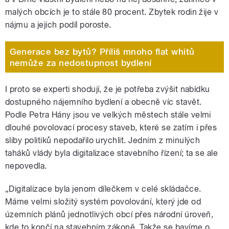
malých obcích je to stále 80 procent. Zbytek rodin žije v
nájmu a jejich podíl poroste.
Generace bez bytů? Příliš mnoho flat whitů
nemůže za nedostupnost bydlení
I proto se experti shodují, že je potřeba zvýšit nabídku
dostupného nájemního bydlení a obecně víc stavět.
Podle Petra Hány jsou ve velkých městech stále velmi
dlouhé povolovací procesy staveb, které se zatím i přes
sliby politiků nepodařilo urychlit. Jedním z minulých
taháků vlády byla digitalizace stavebního řízení; ta se ale
nepovedla.
„Digitalizace byla jenom dílečkem v celé skládačce.
Máme velmi složitý systém povolování, který jde od
územních plánů jednotlivých obcí přes národní úroveň,
kde to končí na stavebním zákoně. Takže se bavíme o