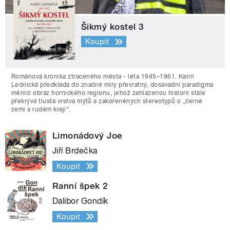
Šikmý kostel 3
Koupit
Románová kronika ztraceného města - léta 1945–1961. Karin
Lednická předkládá do značné míry převratný, dosavadní paradigma
měnící obraz hornického regionu, jehož zahlazenou historii stále
překrývá tlustá vrstva mýtů a zakořeněných stereotypů o „černé
zemi a rudém kraji“.
Limonádový Joe
Jiří Brdečka
Koupit
Ranní špek 2
Dalibor Gondík
Koupit