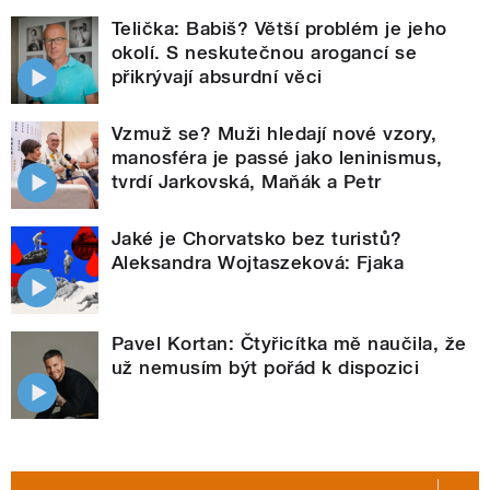
Telička: Babiš? Větší problém je jeho
okolí. S neskutečnou arogancí se
přikrývají absurdní věci
Vzmuž se? Muži hledají nové vzory,
manosféra je passé jako leninismus,
tvrdí Jarkovská, Maňák a Petr
Jaké je Chorvatsko bez turistů?
Aleksandra Wojtaszeková: Fjaka
Pavel Kortan: Čtyřicítka mě naučila, že
už nemusím být pořád k dispozici