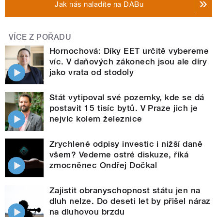
Jak nás naladíte na DABu
VÍCE Z POŘADU
Hornochová: Díky EET určitě vybereme
víc. V daňových zákonech jsou ale díry
jako vrata od stodoly
Stát vytipoval své pozemky, kde se dá
postavit 15 tisíc bytů. V Praze jich je
nejvíc kolem železnice
Zrychlené odpisy investic i nižší daně
všem? Vedeme ostré diskuze, říká
zmocněnec Ondřej Dočkal
Zajistit obranyschopnost státu jen na
dluh nelze. Do deseti let by přišel náraz
na dluhovou brzdu