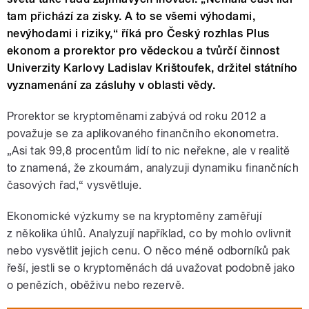
tam přichází za zisky. A to se všemi výhodami,
nevýhodami i riziky,“ říká pro Český rozhlas Plus
ekonom a prorektor pro vědeckou a tvůrčí činnost
Univerzity Karlovy Ladislav Krištoufek, držitel státního
vyznamenání za zásluhy v oblasti vědy.
Prorektor se kryptoměnami zabývá od roku 2012 a
považuje se za aplikovaného finančního ekonometra.
„Asi tak 99,8 procentům lidí to nic neřekne, ale v realitě
to znamená, že zkoumám, analyzuji dynamiku finančních
časových řad,“ vysvětluje.
Ekonomické výzkumy se na kryptoměny zaměřují
z několika úhlů. Analyzují například, co by mohlo ovlivnit
nebo vysvětlit jejich cenu. O něco méně odborníků pak
řeší, jestli se o kryptoměnách dá uvažovat podobně jako
o penězích, oběživu nebo rezervě.