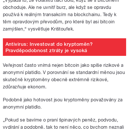
„Vypadá to, že volatilitu tlačí dolů, když se s bitcoinem
obchoduje. Ale ne uvnitř burz, ale když se opravdu
používá k reálným transakcím na blockchainu. Tedy k
těm opravdovým převodům, pro které byl asi bitcoin
zamýšlen,“ vysvětluje Krištoufek.
Antivirus: Investovat do kryptoměn?
Pravděpodobnost ztráty je vysoká
Veřejnost často vnímá nejen bitcoin jako spíše rizikové a
anonymní platidlo. V porovnání se standardní měnou jsou
skutečně kryptoměny obecně extrémně rizikové,
zdůrazňuje ekonom.
Podobně jako hotovost jsou kryptoměny považovány za
anonymní platidlo.
„Pokud se bavíme o praní špinavých peněz, podvodu,
vydírání a podobně, tak to není něco, co bychom neznali