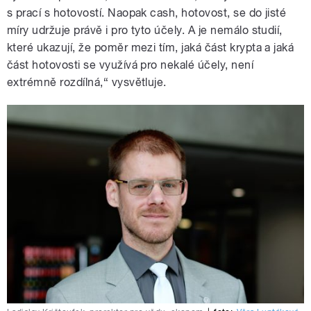
s prací s hotovostí. Naopak cash, hotovost, se do jisté
míry udržuje právě i pro tyto účely. A je nemálo studií,
které ukazují, že poměr mezi tím, jaká část krypta a jaká
část hotovosti se využívá pro nekalé účely, není
extrémně rozdílná,“ vysvětluje.