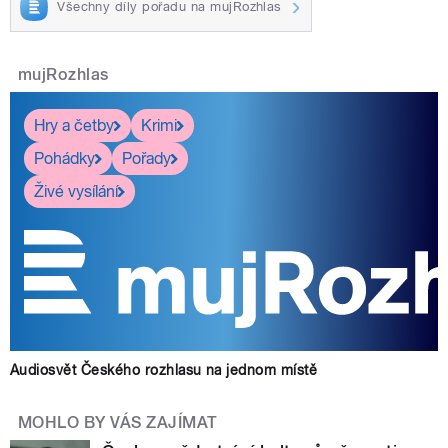
Všechny díly pořadu na mujRozhlas
mujRozhlas
Hry a četby
Krimi
Pohádky
Pořady
Živé vysílání
Audiosvět Českého rozhlasu na jednom místě
MOHLO BY VÁS ZAJÍMAT