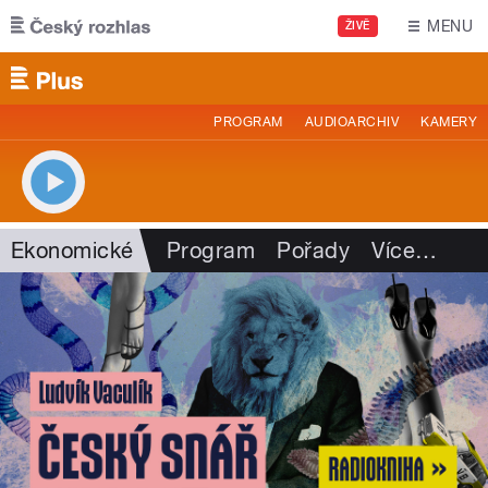
Přejít k hlavnímu obsahu
MENU
ŽIVĚ
PROGRAM
AUDIOARCHIV
KAMERY
Ekonomické
Program
Pořady
Více
…