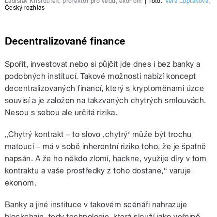
Ladislav Krištoufek, prorektor pro vědu, ekonom
|
foto:
Věra Luptáková
,
Český rozhlas
Decentralizované finance
Spořit, investovat nebo si půjčit jde dnes i bez banky a
podobných institucí. Takové možnosti nabízí koncept
decentralizovaných financí, který s kryptoměnami úzce
souvisí a je založen na takzvaných chytrých smlouvách.
Nesou s sebou ale určitá rizika.
„Chytrý kontrakt – to slovo ‚chytrý‘ může být trochu
matoucí
–
má v sobě inherentní riziko toho, že je špatně
napsán. A že ho někdo zlomí, hackne, využije díry v tom
kontraktu a vaše prostředky z toho dostane,“ varuje
ekonom.
Banky a jiné instituce v takovém scénáři nahrazuje
blockchain, tedy technologie, která slouží jako veřejně