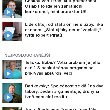
Českou vědu trápí kult průměrnosti.
Oslabit to jde jen zahraniční
konkurencí, míní prorektor UK
Lidé chtějí od státu online služby, říká
ekonom. „Stát ajťáky neumí zaplatit,“
tvrdí expert Pirátů
NEJPOSLOUCHANĚJŠÍ
Telička: Babiš? Větší problém je jeho
okolí. S neskutečnou arogancí se
přikrývají absurdní věci
Bartkovský: Společnost se dělí na dva
tábory. Jeden argumentuje, druhý si
tvoří paralelní realitu
Joch: Sledujeme Trumpův mentální