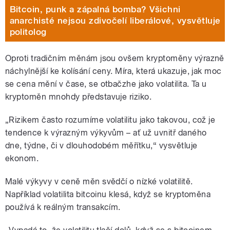
Bitcoin, punk a zápalná bomba? Všichni
anarchisté nejsou zdivočelí liberálové, vysvětluje
politolog
Oproti tradičním měnám jsou ovšem kryptoměny výrazně
náchylnější ke kolísání ceny. Míra, která ukazuje, jak moc
se cena mění v čase, se otbačzhe jako volatilita. Ta u
kryptoměn mnohdy představuje riziko.
„Rizikem často rozumíme volatilitu jako takovou, což je
tendence k výrazným výkyvům – ať už uvnitř daného
dne, týdne, či v dlouhodobém měřítku,“ vysvětluje
ekonom.
Malé výkyvy v ceně měn svědčí o nízké volatilitě.
Například volatilita bitcoinu klesá, když se kryptoměna
používá k reálným transakcím.