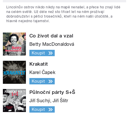
Lincolnův ostrov nikdo nikdy na mapě nenašel, a přece ho znají lidé
na celém světě. Už déle než sto třicet let na něm prožívají
dobrodružství s pěticí trosečníků, kteří na něm našli útočiště, a
hlavně nejedno tajemství.
Co život dal a vzal
Betty MacDonaldová
Koupit
Krakatit
Karel Čapek
Koupit
Půlnoční párty S+Š
Jiří Suchý, Jiří Šlitr
Koupit