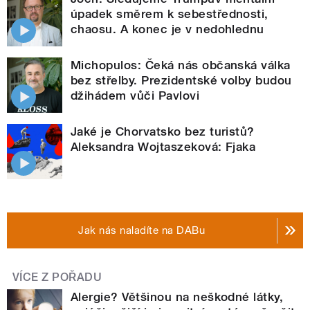
úpadek směrem k sebestřednosti,
chaosu. A konec je v nedohlednu
Michopulos: Čeká nás občanská válka
bez střelby. Prezidentské volby budou
džihádem vůči Pavlovi
Jaké je Chorvatsko bez turistů?
Aleksandra Wojtaszeková: Fjaka
Jak nás naladíte na DABu
VÍCE Z POŘADU
Alergie? Většinou na neškodné látky,