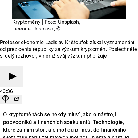
Kryptoměny | Foto: Unsplash,
Licence Unsplash
,
©
Profesor ekonomie Ladislav Krištoufek získal vyznamenání
od prezidenta republiky za výzkum kryptoměn. Poslechněte
si celý rozhovor, v němž svůj výzkum přibližuje
49:36
O kryptoměnách se někdy mluví jako o nástroji
podvodníků a finančních spekulantů. Technologie,
které za nimi stojí, ale mohou přinést do finančního
světa také řadu zajímavých inovací. „Nemalá část lidí