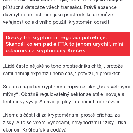
přístupná databáze všech transakcí. Právě absence
důvěryhodné instituce jako prostředníka ale může
veřejnost od aktivního použití kryptoměn odradit.
Divoký trh kryptoměn regulaci potřebuje.
Skandál kolem padlé FTX to jenom urychlí, míní
odborník na kryptoměny Křeček
„Lidé často nějakého toho prostředníka chtějí, protože
sami nemají expertízu nebo čas,“ potvrzuje prorektor.
Snahu o regulaci kryptoměn popisuje jako „boj s větrnými
mlýny“. Obtížně regulovatelný sektor se stále inovuje a
technicky vyvíjí. A navíc je plný finančních očekávání.
„Nemalá část lidí za kryptoměnami prostě přichází za
zisky. A to se všemi výhodami, nevýhodami i riziky,“ říká
ekonom Krištoufek a dodává: