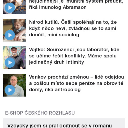
nejúčinnější je imunitní systém přeučit,
říká imunolog Abramson
Národ kutilů. Češi spoléhají na to, že
když něco neví, zvládnou se to sami
doučit, míní sociolog
Vojtko: Sourozenci jsou laboratoř, kde
se učíme řešit konflikty. Máme spolu
jedinečný druh intimity
Venkov prochází změnou – lidé odejdou
a pošlou místo sebe peníze na obrovité
domy, říká antropolog
E-SHOP ČESKÉHO ROZHLASU
Vždycky jsem si přál ocitnout se v románu