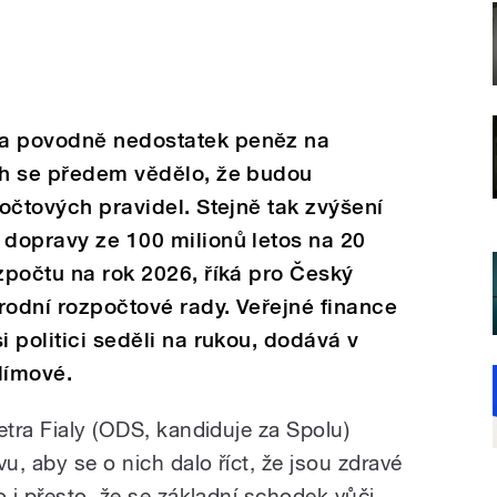
na povodně nedostatek peněz na
ých se předem vědělo, že budou
počtových pravidel. Stejně tak zvýšení
 dopravy ze 100 milionů letos na 20
ozpočtu na rok 2026, říká pro Český
rodní rozpočtové rady. Veřejné finance
i politici seděli na rukou, dodává v
límové.
etra Fialy (ODS, kandiduje za Spolu)
u, aby se o nich dalo říct, že jsou zdravé
o i přesto, že se základní schodek vůči