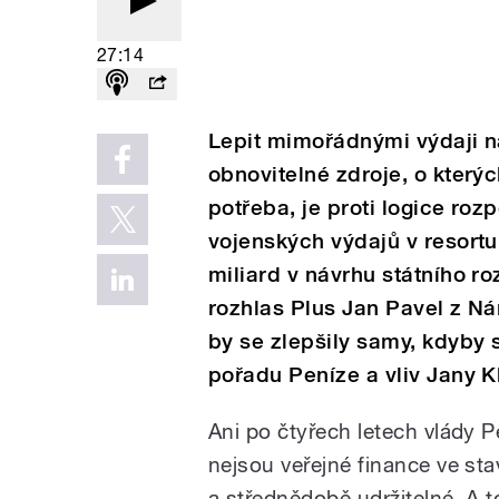
27:14
Lepit mimořádnými výdaji 
obnovitelné zdroje, o kter
potřeba, je proti logice roz
vojenských výdajů v resortu
miliard v návrhu státního r
rozhlas Plus Jan Pavel z Ná
by se zlepšily samy, kdyby s
pořadu Peníze a vliv Jany K
Ani po čtyřech letech vlády P
nejsou veřejné finance ve stav
a střednědobě udržitelné. A t