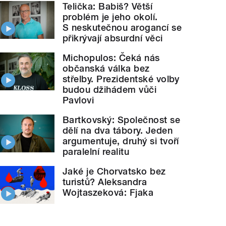
Telička: Babiš? Větší
problém je jeho okolí.
S neskutečnou arogancí se
přikrývají absurdní věci
Michopulos: Čeká nás
občanská válka bez
střelby. Prezidentské volby
budou džihádem vůči
Pavlovi
Bartkovský: Společnost se
dělí na dva tábory. Jeden
argumentuje, druhý si tvoří
paralelní realitu
Jaké je Chorvatsko bez
turistů? Aleksandra
Wojtaszeková: Fjaka