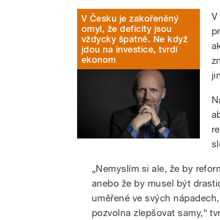
V
V Česku je zakořeněný
omyl, že deficity jsou
p
vždycky špatně. Ne když
a
jdou na investice, tvrdí
ekonom
z
j
Na
a
r
sl
„Nemyslím si ale, že by refo
anebo že by musel být drasti
uměřené ve svých nápadech, t
pozvolna zlepšovat samy,“ tvr