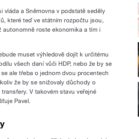
 si vláda a Sněmovna v podstatě seděly
ů, které teď ve státním rozpočtu jsou,
ž autonomně roste ekonomika a tím i
bude muset výhledově dojít k určitému
odílu všech daní vůči HDP, nebo že by se
 se ale třeba o jednom dvou procentech
koliv že by se snižovaly důchody o
 transfery. V takovém stavu veřejné
šťuje Pavel.
vy