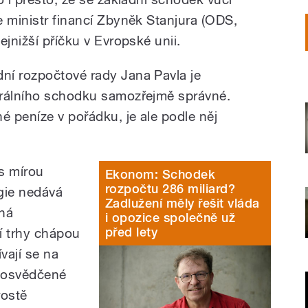
e ministr financí Zbyněk Stanjura (ODS,
ejnižší příčku v Evropské unii.
ní rozpočtové rady Jana Pavla je
urálního schodku samozřejmě správné.
é peníze v pořádku, je ale podle něj
s mírou
Ekonom: Schodek
rozpočtu 286 miliard?
gie nedává
Zadlužení měly řešit vláda
iná
i opozice společně už
před lety
í trhy chápou
ívají se na
é osvědčené
rostě