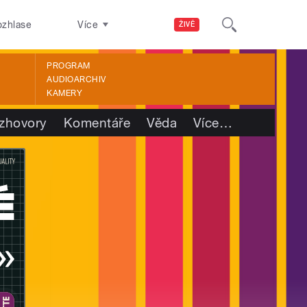
ozhlase
Více
ŽIVĚ
PROGRAM
AUDIOARCHIV
KAMERY
zhovory
Komentáře
Věda
Více
…