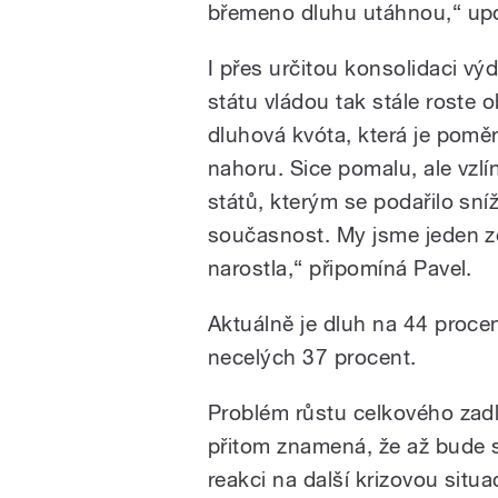
břemeno dluhu utáhnou,“ up
I přes určitou konsolidaci výd
státu vládou tak stále roste
dluhová kvóta, která je poměr
nahoru. Sice pomalu, ale vzlí
států, kterým se podařilo sní
současnost. My jsme jeden z
narostla,“ připomíná Pavel.
Aktuálně je dluh na 44 proce
necelých 37 procent.
Problém růstu celkového zadl
přitom znamená, že až bude st
reakci na další krizovou situa