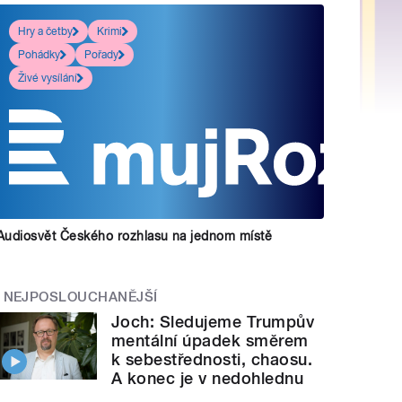
Hry a četby
Krimi
Pohádky
Pořady
Živé vysílání
Audiosvět Českého rozhlasu na jednom místě
NEJPOSLOUCHANĚJŠÍ
Joch: Sledujeme Trumpův
mentální úpadek směrem
k sebestřednosti, chaosu.
A konec je v nedohlednu