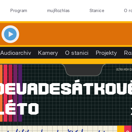
Program
mujRozhlas
Stanice
O r
Audioarchiv
Kamery
O stanici
Projekty
Ro