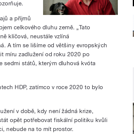
ozorňuje.
ajů a příjmů
 objem celkového dluhu země. „Tato
ně klíčová, neustále vzlíná
ná. A tím se lišíme od většiny evropských
žit míru zadlužení od roku 2020 po
e sedmi států, kterým dluhová kvóta
ntech HDP, zatímco v roce 2020 to bylo
užení v době, kdy není žádná krize,
át opět potřebovat fiskální politiku kvůli
ci, nebude na to mít prostor.