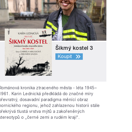
Šikmý kostel 3
Koupit
Románová kronika ztraceného města - léta 1945–
1961. Karin Lednická předkládá do značné míry
převratný, dosavadní paradigma měnící obraz
hornického regionu, jehož zahlazenou historii stále
překrývá tlustá vrstva mýtů a zakořeněných
stereotypů o „černé zemi a rudém kraji“.