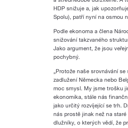
HDP snižuje a, jak upozorňuj
Spolu), patří nyní na osmou n
Podle ekonoma a člena Národ
snižování takzvaného strukt
Jako argument, že jsou veřejn
pochybný.
„Protože naše srovnávání se 
zadlužení Německa nebo Bel
moc smysl. My jsme trošku j
ekonomika, stále nás finančn
jako určitý rozvíjející se trh. D
nás prostě jinak než na star
dlužníky, o kterých vědí, že p