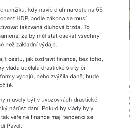
 okamžiku, kdy navíc dluh naroste na 55
rocent HDP, podle zákona se musí
ktivovat takzvaná dluhová brzda. To
namená, že by měl stát osekat všechny
iné než základní výdaje.
jít cestu, jak ozdravit finance, bez toho,
by vláda udělala drastické škrty či
eformy výdajů, nebo zvýšila daně, bude
ožité.
rmy musely být v uvozovkách drastické,
cký nárůst daní. Pokud by vlády byly
ak veřejné finance mají tendenci se
dí Pavel.