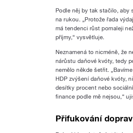
Podle něj by tak stačilo, aby
na rukou. „Protože řada výdaj
má tendenci růst pomaleji ne
příjmy,“ vysvětluje.
Neznamená to nicméně, že ne
nárůstu daňové kvóty, tedy p
nemělo někde šetřit. „Bavíme
HDP zvýšení daňové kvóty, ni
desítky procent nebo sociální
finance podle mě nejsou,“ uji
Přifukování dopra