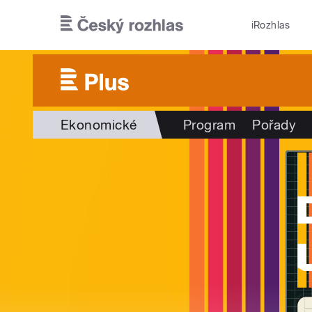
Přejít k hlavnímu obsahu
iRozhlas
Ekonomické
Program
Pořady