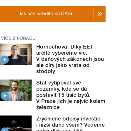
Jak nás naladíte na DABu
VÍCE Z POŘADU
Hornochová: Díky EET
určitě vybereme víc.
V daňových zákonech jsou
ale díry jako vrata od
stodoly
Stát vytipoval své
pozemky, kde se dá
postavit 15 tisíc bytů.
V Praze jich je nejvíc kolem
železnice
Zrychlené odpisy investic
i nižší daně všem? Vedeme
ostré diskuze, říká